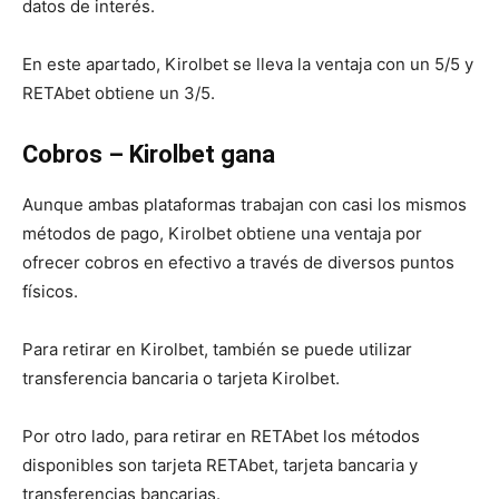
datos de interés.
En este apartado, Kirolbet se lleva la ventaja con un 5/5 y
RETAbet obtiene un 3/5.
Cobros – Kirolbet gana
Aunque ambas plataformas trabajan con casi los mismos
métodos de pago, Kirolbet obtiene una ventaja por
ofrecer cobros en efectivo a través de diversos puntos
físicos.
Para retirar en Kirolbet, también se puede utilizar
transferencia bancaria o tarjeta Kirolbet.
Por otro lado, para retirar en RETAbet los métodos
disponibles son tarjeta RETAbet, tarjeta bancaria y
transferencias bancarias.