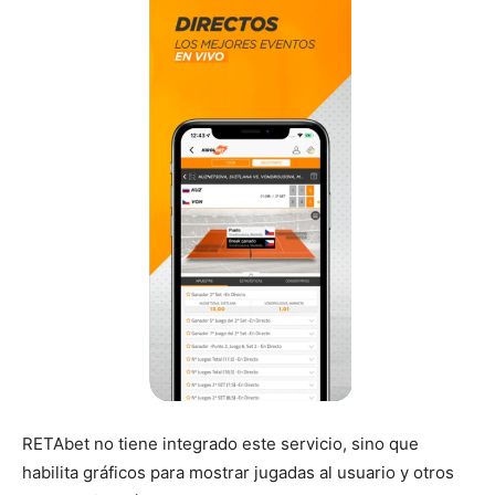
RETAbet no tiene integrado este servicio, sino que
habilita gráficos para mostrar jugadas al usuario y otros