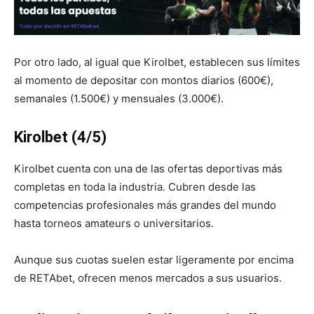
Por otro lado, al igual que Kirolbet, establecen sus límites
al momento de depositar con montos diarios (600€),
semanales (1.500€) y mensuales (3.000€).
Kirolbet (4/5)
Kirolbet cuenta con una de las ofertas deportivas más
completas en toda la industria. Cubren desde las
competencias profesionales más grandes del mundo
hasta torneos amateurs o universitarios.
Aunque sus cuotas suelen estar ligeramente por encima
de RETAbet, ofrecen menos mercados a sus usuarios.