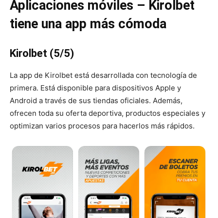
Aplicaciones móviles – Kirolbet
tiene una app más cómoda
Kirolbet (5/5)
La app de Kirolbet está desarrollada con tecnología de
primera. Está disponible para dispositivos Apple y
Android a través de sus tiendas oficiales. Además,
ofrecen toda su oferta deportiva, productos especiales y
optimizan varios procesos para hacerlos más rápidos.