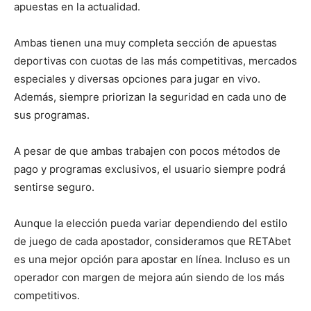
apuestas en la actualidad.
Ambas tienen una muy completa sección de apuestas
deportivas con cuotas de las más competitivas, mercados
especiales y diversas opciones para jugar en vivo.
Además, siempre priorizan la seguridad en cada uno de
sus programas.
A pesar de que ambas trabajen con pocos métodos de
pago y programas exclusivos, el usuario siempre podrá
sentirse seguro.
Aunque la elección pueda variar dependiendo del estilo
de juego de cada apostador, consideramos que RETAbet
es una mejor opción para apostar en línea. Incluso es un
operador con margen de mejora aún siendo de los más
competitivos.