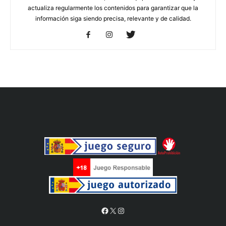
actualiza regularmente los contenidos para garantizar que la
información siga siendo precisa, relevante y de calidad.
Facebook
X
Instagram