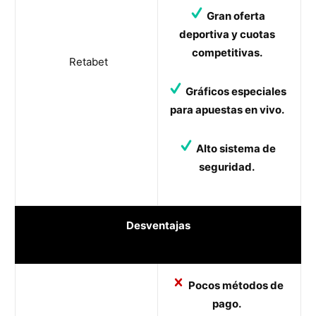
Gran oferta
deportiva y cuotas
competitivas.
Retabet
Gráficos especiales
para apuestas en vivo.
Alto sistema de
seguridad.
Desventajas
Pocos métodos de
pago.