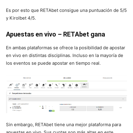
Es por esto que RETAbet consigue una puntuación de 5/5
y Kirolbet 4/5.
Apuestas en vivo – RETAbet gana
En ambas plataformas se ofrece la posibilidad de apostar
en vivo en distintas disciplinas. Incluso en la mayoría de
los eventos se puede apostar en tiempo real.
Sin embargo, RETAbet tiene una mejor plataforma para
apuestas en vivo. Sus cuotas son más altas en este