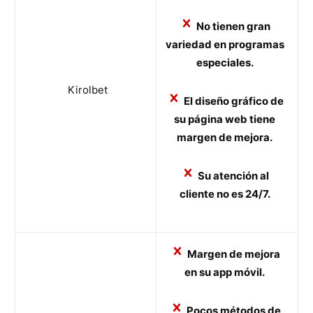
No tienen gran
variedad en programas
especiales.
Kirolbet
El diseño gráfico de
su página web tiene
margen de mejora.
Su atención al
cliente no es 24/7.
Margen de mejora
en su app móvil.
Pocos métodos de