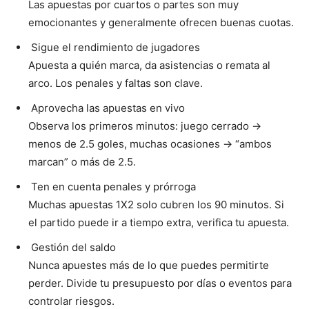
Las apuestas por cuartos o partes son muy
emocionantes y generalmente ofrecen buenas cuotas.
Sigue el rendimiento de jugadores
Apuesta a quién marca, da asistencias o remata al
arco. Los penales y faltas son clave.
Aprovecha las apuestas en vivo
Observa los primeros minutos: juego cerrado →
menos de 2.5 goles, muchas ocasiones → “ambos
marcan” o más de 2.5.
Ten en cuenta penales y prórroga
Muchas apuestas 1X2 solo cubren los 90 minutos. Si
el partido puede ir a tiempo extra, verifica tu apuesta.
Gestión del saldo
Nunca apuestes más de lo que puedes permitirte
perder. Divide tu presupuesto por días o eventos para
controlar riesgos.