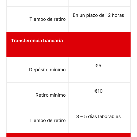
En un plazo de 12 horas
Tiempo de retiro
Transferencia bancaria
€5
Depósito mínimo
€10
Retiro mínimo
3 – 5 días laborables
Tiempo de retiro