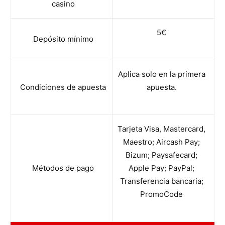
casino
5€
Depósito mínimo
Aplica solo en la primera
Condiciones de apuesta
apuesta.
Tarjeta Visa, Mastercard,
Maestro; Aircash Pay;
Bizum; Paysafecard;
Métodos de pago
Apple Pay; PayPal;
Transferencia bancaria;
PromoCode