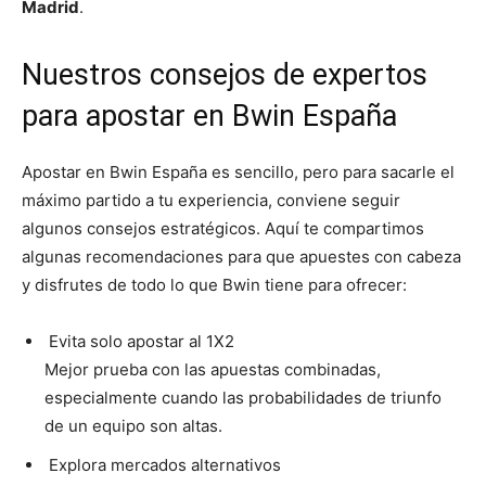
Madrid
.
Nuestros consejos de expertos
para apostar en Bwin España
Apostar en Bwin España es sencillo, pero para sacarle el
máximo partido a tu experiencia, conviene seguir
algunos consejos estratégicos. Aquí te compartimos
algunas recomendaciones para que apuestes con cabeza
y disfrutes de todo lo que Bwin tiene para ofrecer:
Evita solo apostar al 1X2
Mejor prueba con las apuestas combinadas,
especialmente cuando las probabilidades de triunfo
de un equipo son altas.
Explora mercados alternativos