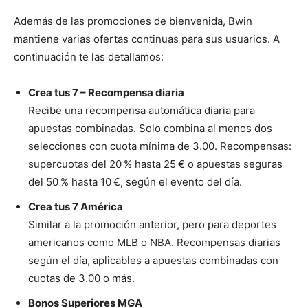
Además de las promociones de bienvenida, Bwin
mantiene varias ofertas continuas para sus usuarios. A
continuación te las detallamos:
Crea tus 7 – Recompensa diaria
Recibe una recompensa automática diaria para
apuestas combinadas. Solo combina al menos dos
selecciones con cuota mínima de 3.00. Recompensas:
supercuotas del 20 % hasta 25 € o apuestas seguras
del 50 % hasta 10 €, según el evento del día.
Crea tus 7 América
Similar a la promoción anterior, pero para deportes
americanos como MLB o NBA. Recompensas diarias
según el día, aplicables a apuestas combinadas con
cuotas de 3.00 o más.
Bonos Superiores MGA