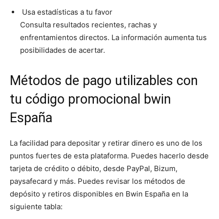
Usa estadísticas a tu favor
Consulta resultados recientes, rachas y
enfrentamientos directos. La información aumenta tus
posibilidades de acertar.
Métodos de pago utilizables con
tu código promocional bwin
España
La facilidad para depositar y retirar dinero es uno de los
puntos fuertes de esta plataforma. Puedes hacerlo desde
tarjeta de crédito o débito, desde PayPal, Bizum,
paysafecard y más. Puedes revisar los métodos de
depósito y retiros disponibles en Bwin España en la
siguiente tabla: