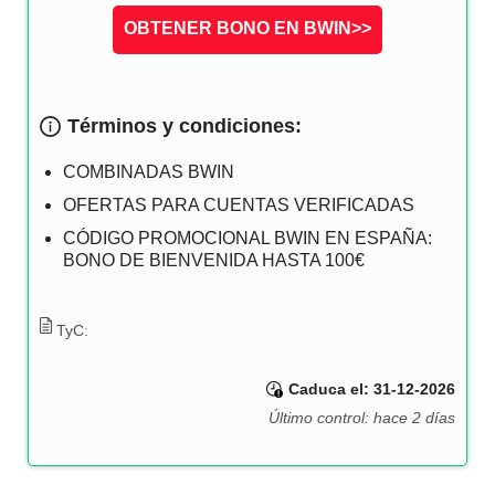
OBTENER BONO EN BWIN>>
Términos y condiciones:
COMBINADAS BWIN
OFERTAS PARA CUENTAS VERIFICADAS
CÓDIGO PROMOCIONAL BWIN EN ESPAÑA:
BONO DE BIENVENIDA HASTA 100€
TyC:
Caduca el: 31-12-2026
Último control: hace 2 días