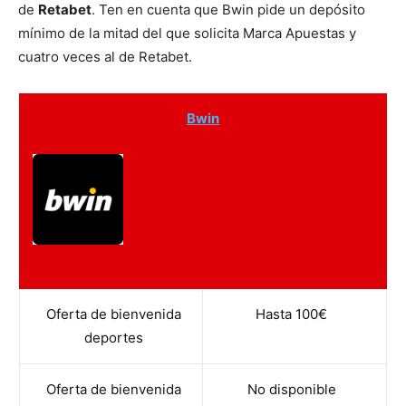
de
Retabet
. Ten en cuenta que Bwin pide un depósito
mínimo de la mitad del que solicita Marca Apuestas y
cuatro veces al de Retabet.
Bwin
Oferta de bienvenida
Hasta 100€
deportes
Oferta de bienvenida
No disponible