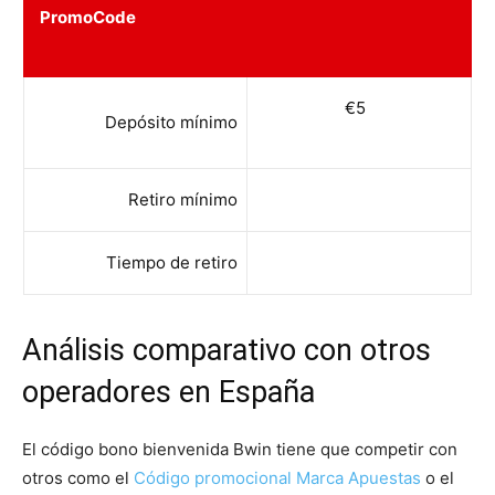
PromoCode
€5
Depósito mínimo
Retiro mínimo
Tiempo de retiro
Análisis comparativo con otros
operadores en España
El código bono bienvenida Bwin tiene que competir con
otros como el
Código promocional Marca Apuestas
o el