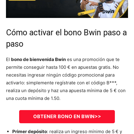
Cómo activar el bono Bwin paso a
paso
El
bono de bienvenida Bwin
es una promoción que te
permite conseguir hasta 100 € en apuestas gratis. No
necesitas ingresar ningún código promocional para
activarlo: simplemente regístrate con el código B***,
realiza un depósito y haz una apuesta mínima de 5 € con
una cuota mínima de 1.50.
OBTENER BONO EN BWIN>>
Primer depósito
: realiza un ingreso mínimo de 5 € y