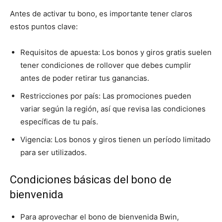
Antes de activar tu bono, es importante tener claros
estos puntos clave:
Requisitos de apuesta: Los bonos y giros gratis suelen
tener condiciones de rollover que debes cumplir
antes de poder retirar tus ganancias.
Restricciones por país: Las promociones pueden
variar según la región, así que revisa las condiciones
específicas de tu país.
Vigencia: Los bonos y giros tienen un período limitado
para ser utilizados.
Condiciones básicas del bono de
bienvenida
Para aprovechar el bono de bienvenida Bwin,