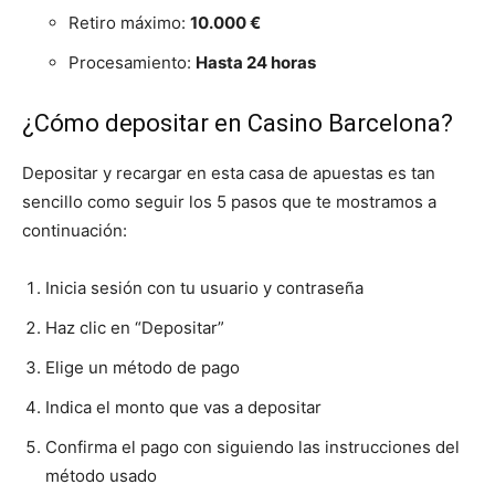
Retiro máximo:
10.000 €
Procesamiento:
Hasta 24 horas
¿Cómo depositar en Casino Barcelona?
Depositar y recargar en esta casa de apuestas es tan
sencillo como seguir los 5 pasos que te mostramos a
continuación:
Inicia sesión con tu usuario y contraseña
Haz clic en “Depositar”
Elige un método de pago
Indica el monto que vas a depositar
Confirma el pago con siguiendo las instrucciones del
método usado