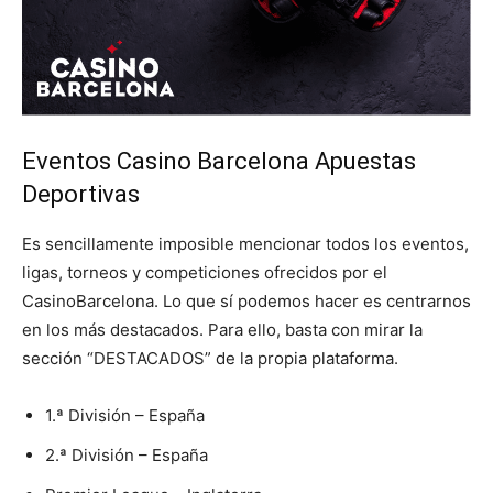
Eventos Casino Barcelona Apuestas
Deportivas
Es sencillamente imposible mencionar todos los eventos,
ligas, torneos y competiciones ofrecidos por el
CasinoBarcelona. Lo que sí podemos hacer es centrarnos
en los más destacados. Para ello, basta con mirar la
sección “DESTACADOS” de la propia plataforma.
1.ª División – España
2.ª División – España