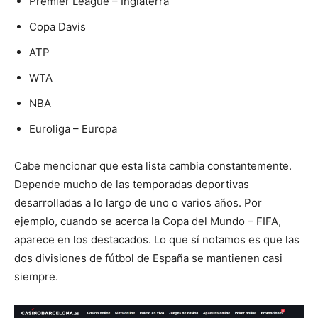
Premier League – Inglaterra
Copa Davis
ATP
WTA
NBA
Euroliga – Europa
Cabe mencionar que esta lista cambia constantemente.
Depende mucho de las temporadas deportivas
desarrolladas a lo largo de uno o varios años. Por
ejemplo, cuando se acerca la Copa del Mundo – FIFA,
aparece en los destacados. Lo que sí notamos es que las
dos divisiones de fútbol de España se mantienen casi
siempre.