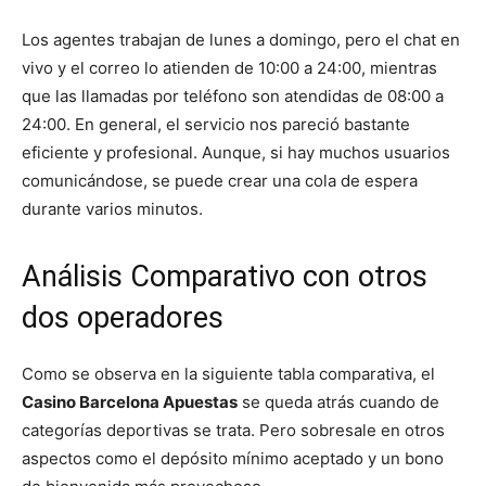
Los agentes trabajan de lunes a domingo, pero el chat en
vivo y el correo lo atienden de 10:00 a 24:00, mientras
que las llamadas por teléfono son atendidas de 08:00 a
24:00. En general, el servicio nos pareció bastante
eficiente y profesional. Aunque, si hay muchos usuarios
comunicándose, se puede crear una cola de espera
durante varios minutos.
Análisis Comparativo con otros
dos operadores
Como se observa en la siguiente tabla comparativa, el
Casino Barcelona Apuestas
se queda atrás cuando de
categorías deportivas se trata. Pero sobresale en otros
aspectos como el depósito mínimo aceptado y un bono