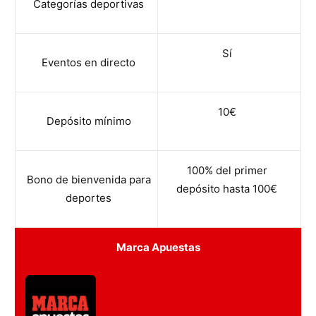
Categorías deportivas
Sí
Eventos en directo
10€
Depósito mínimo
100% del primer
Bono de bienvenida para
depósito hasta 100€
deportes
Marca Apuestas