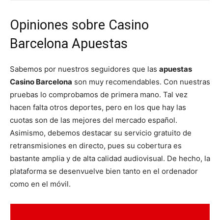
Opiniones sobre Casino
Barcelona Apuestas
Sabemos por nuestros seguidores que las
apuestas
Casino Barcelona
son muy recomendables. Con nuestras
pruebas lo comprobamos de primera mano. Tal vez
hacen falta otros deportes, pero en los que hay las
cuotas son de las mejores del mercado español.
Asimismo, debemos destacar su servicio gratuito de
retransmisiones en directo, pues su cobertura es
bastante amplia y de alta calidad audiovisual. De hecho, la
plataforma se desenvuelve bien tanto en el ordenador
como en el móvil.