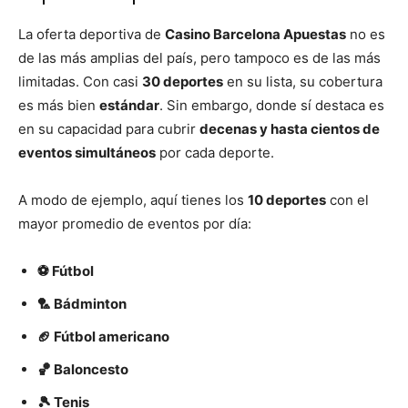
La oferta deportiva de
Casino Barcelona Apuestas
no es
de las más amplias del país, pero tampoco es de las más
limitadas. Con casi
30 deportes
en su lista, su cobertura
es más bien
estándar
. Sin embargo, donde sí destaca es
en su capacidad para cubrir
decenas y hasta cientos de
eventos simultáneos
por cada deporte.
A modo de ejemplo, aquí tienes los
10 deportes
con el
mayor promedio de eventos por día:
⚽ Fútbol
🏸 Bádminton
🏈 Fútbol americano
🏀 Baloncesto
🎾 Tenis