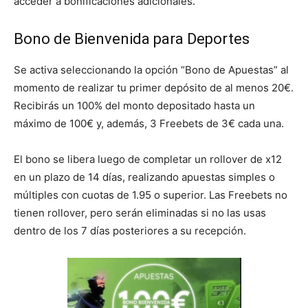
acceder a bonificaciones adicionales.
Bono de Bienvenida para Deportes
Se activa seleccionando la opción “Bono de Apuestas” al
momento de realizar tu primer depósito de al menos 20€.
Recibirás un 100% del monto depositado hasta un
máximo de 100€ y, además, 3 Freebets de 3€ cada una.
El bono se libera luego de completar un rollover de x12
en un plazo de 14 días, realizando apuestas simples o
múltiples con cuotas de 1.95 o superior. Las Freebets no
tienen rollover, pero serán eliminadas si no las usas
dentro de los 7 días posteriores a su recepción.