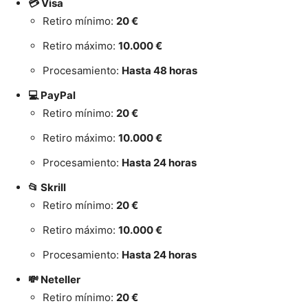
💳 Visa
Retiro mínimo:
20 €
Retiro máximo:
10.000 €
Procesamiento:
Hasta 48 horas
💻 PayPal
Retiro mínimo:
20 €
Retiro máximo:
10.000 €
Procesamiento:
Hasta 24 horas
📂 Skrill
Retiro mínimo:
20 €
Retiro máximo:
10.000 €
Procesamiento:
Hasta 24 horas
💸 Neteller
Retiro mínimo:
20 €