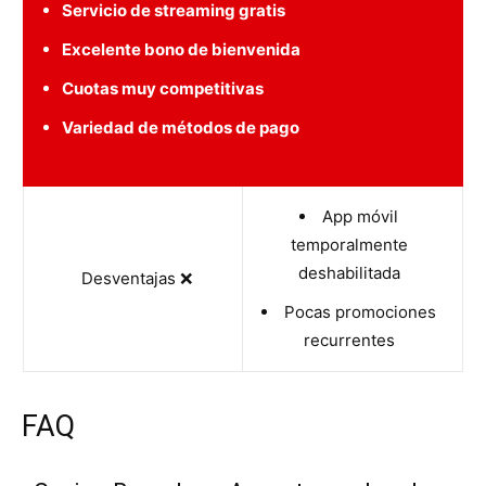
Servicio de streaming gratis
Excelente bono de bienvenida
Cuotas muy competitivas
Variedad de métodos de pago
App móvil
temporalmente
deshabilitada
Desventajas ❌
Pocas promociones
recurrentes
FAQ