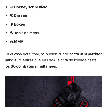
🏒 Hockey sobre hielo
🎯 Dardos
🥊 Boxeo
🏓 Tenis de mesa
🤼 MMA
En el caso del fútbol, se suelen cubrir
hasta 300 partidos
por día
, mientras que en MMA la cifra desciende hasta
los
30 combates simultáneos
.