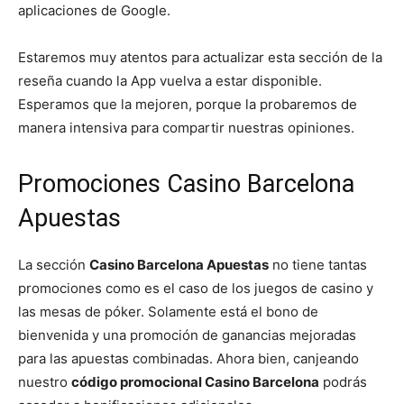
aplicaciones de Google.
Estaremos muy atentos para actualizar esta sección de la
reseña cuando la App vuelva a estar disponible.
Esperamos que la mejoren, porque la probaremos de
manera intensiva para compartir nuestras opiniones.
Promociones Casino Barcelona
Apuestas
La sección
Casino Barcelona Apuestas
no tiene tantas
promociones como es el caso de los juegos de casino y
las mesas de póker. Solamente está el bono de
bienvenida y una promoción de ganancias mejoradas
para las apuestas combinadas. Ahora bien, canjeando
nuestro
código promocional Casino Barcelona
podrás