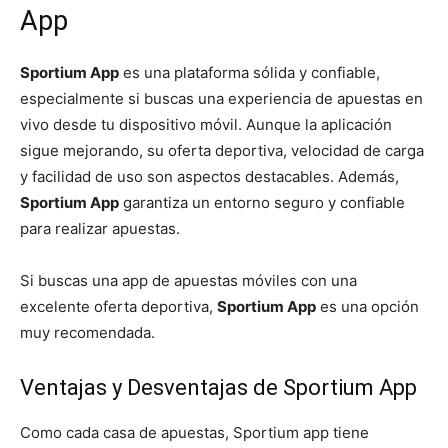
App
Sportium App
es una plataforma sólida y confiable,
especialmente si buscas una experiencia de apuestas en
vivo desde tu dispositivo móvil. Aunque la aplicación
sigue mejorando, su oferta deportiva, velocidad de carga
y facilidad de uso son aspectos destacables. Además,
Sportium App
garantiza un entorno seguro y confiable
para realizar apuestas.
Si buscas una app de apuestas móviles con una
excelente oferta deportiva,
Sportium App
es una opción
muy recomendada.
Ventajas y Desventajas de Sportium App
Como cada casa de apuestas, Sportium app tiene