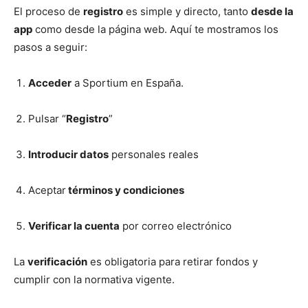
El proceso de
registro
es simple y directo, tanto
desde la
app
como desde la página web. Aquí te mostramos los
pasos a seguir:
Acceder
a Sportium en España.
Pulsar “
Registro
”
Introducir datos
personales reales
Aceptar
términos y condiciones
Verificar la cuenta
por correo electrónico
La
verificación
es obligatoria para retirar fondos y
cumplir con la normativa vigente.