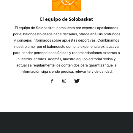
El equipo de Solobasket
El equipo de Solobasket, compuesto por expertos apasionados
por el baloncesto desde hace décadas, ofrece análisis profundos
y consejos informados sobre apuestas deportivas. Combinamos
nuestro amor por el baloncesto con una experiencia exhaustiva
para brindar percepciones únicas y recomendaciones expertas a
nuestros lectores. Además, nuestro equipo editorial revisa y
actualiza regularmente los contenidos para garantizar que la
información siga siendo precisa, relevante y de calidad.