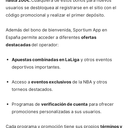
hasta 200€.
Cualquiera de estos bonos para nuevos
usuarios se desbloquea al registrarse en el sitio con el
código promocional y realizar el primer depósito.
Además del bono de bienvenida, Sportium App en
España permite acceder a diferentes
ofertas
destacadas
del operador:
Apuestas combinadas en LaLiga
y otros eventos
deportivos importantes.
Acceso a
eventos exclusivos
de la NBA y otros
torneos destacados.
Programas de
verificación de cuenta
para ofrecer
promociones personalizadas a sus usuarios.
Cada programa y promoción tiene sus propios
términos y