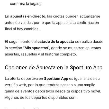
confirma la jugada.
En
apuestas en directo
, las cuotas pueden actualizarse
antes de validar, por lo que la app solicita confirmación
final si hay cambios.
El seguimiento del
estado de la apuesta
se realiza desde
la sección “
Mis apuestas
”, donde se muestran apuestas
abiertas, resueltas y el historial completo.
Opciones de Apuesta en la Sportium App
La oferta deportiva en
Sportium App
es igual a la de su
versión web, por lo que tendrás acceso a una amplia
gama de eventos deportivos desde tu dispositivo móvil.
Algunos de los deportes disponibles son: