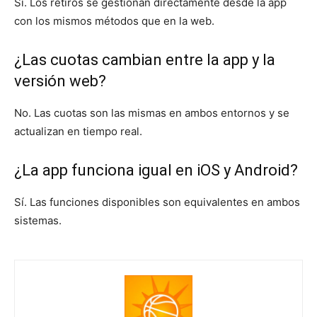
Sí. Los retiros se gestionan directamente desde la app
con los mismos métodos que en la web.
¿Las cuotas cambian entre la app y la
versión web?
No. Las cuotas son las mismas en ambos entornos y se
actualizan en tiempo real.
¿La app funciona igual en iOS y Android?
Sí. Las funciones disponibles son equivalentes en ambos
sistemas.