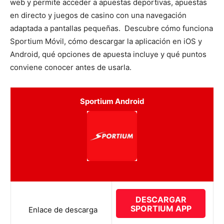
web y permite acceder a apuestas deportivas, apuestas
en directo y juegos de casino con una navegación
adaptada a pantallas pequeñas. Descubre cómo funciona
Sportium Móvil, cómo descargar la aplicación en iOS y
Android, qué opciones de apuesta incluye y qué puntos
conviene conocer antes de usarla.
Sportium Android
DESCARGAR
SPORTIUM APP
Enlace de descarga