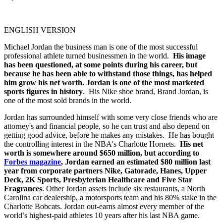
ENGLISH VERSION
Michael Jordan the business man is one of the most successful
professional athlete turned businessmen in the world.
His image
has been questioned, at some points during his career, but
because he has been able to withstand those things, has helped
him grow his net worth. Jordan is one of the most marketed
sports figures in history
. His Nike shoe brand, Brand Jordan, is
one of the most sold brands in the world.
Jordan has surrounded himself with some very close friends who are
attorney's and financial people, so he can trust and also depend on
getting good advice, before he makes any mistakes. He has bought
the controlling interest in the NBA's Charlotte Hornets.
His net
worth is somewhere around $650 million, but according to
Forbes magazine
, Jordan earned an estimated $80 million last
year from corporate partners Nike, Gatorade, Hanes, Upper
Deck, 2K Sports, Presbyterian Healthcare and Five Star
Fragrances
. Other Jordan assets include six restaurants, a North
Carolina car dealership, a motorsports team and his 80% stake in the
Charlotte Bobcats. Jordan out-earns almost every member of the
world’s highest-paid athletes 10 years after his last NBA game.