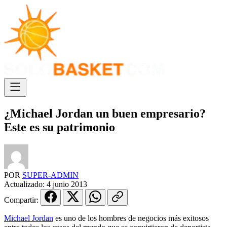
¿Michael Jordan un buen empresario?
Este es su patrimonio
POR
SUPER-ADMIN
Actualizado:
4 junio 2013
Compartir:
Michael Jordan
es uno de los hombres de negocios más exitosos