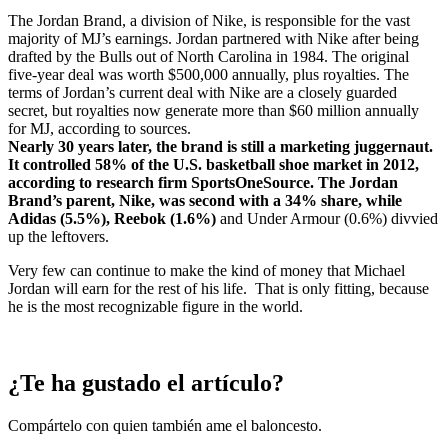
The Jordan Brand, a division of Nike, is responsible for the vast
majority of MJ’s earnings. Jordan partnered with Nike after being
drafted by the Bulls out of North Carolina in 1984. The original
five-year deal was worth $500,000 annually, plus royalties. The
terms of Jordan’s current deal with Nike are a closely guarded
secret, but royalties now generate more than $60 million annually
for MJ, according to sources.
Nearly 30 years later, the brand is still a marketing juggernaut.
It controlled 58% of the U.S. basketball shoe market in 2012,
according to research firm SportsOneSource. The Jordan
Brand’s parent, Nike, was second with a 34% share, while
Adidas (5.5%), Reebok (1.6%)
and Under Armour (0.6%) divvied
up the leftovers.
Very few can continue to make the kind of money that Michael
Jordan will earn for the rest of his life. That is only fitting, because
he is the most recognizable figure in the world.
¿Te ha gustado el artículo?
Compártelo con quien también ame el baloncesto.