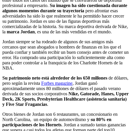
entre todos los casos del mundo que se convirtieron de deportista
profesional a empresario.
Su imagen ha sido cuestionada durante
algunos momentos durante su trayectoria
pero afrontar esas
adversidades ha sido lo que realmente le ha permitido hacer crecer
su patrimonio. Jordan es uno de las figuras deportivas más
comercializadas de la historia. Su marca deportiva derivada de Nike,
la
marca Jordan
, es una de las más vendidas en el mundo.
Jordan siempre se ha rodeado de algunos de sus amigos más
cercanos que sean abogados u hombres de finanzas en los que el
pueda confiar y también recibir un buen consejo antes de cometer un
error. Ha comprado una participación lo suficientemente alta como
para poder controlar a la franquicia de los Charlotte Hornets de la
NBA.
Su patrimonio neto está alrededor de los
650 millones
de dólares,
pero según la revista
Forbes magazine
, Jordan ganó
aproximadamente unos 80 milliones de dólares el pasado verano
derivada de sus socios corporativos
Nike, Gatorade, Hanes, Upper
Deck, 2K Sports, Presbyterian Healthcare (asistencia sanitaria)
y Five Star Fragancias
.
Otros bienes de Jordan son 6 restaurantes, un concesionario en
North Carolina, un equipo de automovilismo y
su 80% en
participaciones de los Hornets
. Jordan a sumado tantas ganancias
que supera a casi todos los atletas que forman parte del top10