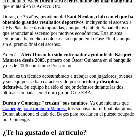
el banquillo.
Aleix Duran será el entrenador del filial blaugrana
,
que militará en la Adecco Oro.
Duran, de 35 años,
proviene del Sant Nicolau, club con el que ha
obtenido grandes resultados deportivos
, incluyendo el ascenso a
LEB Plata hace dos temporadas, aunque el club de Sabadell tuvo
que renunciar al ascenso por motivos económicos. Esta misma
temporada ha vuelto a colocar a su equipo en la Fase Final, aunque
sin el premio final del ascenso.
Además,
Aleix Duran ha sido entrenador ayudante de Bàsquet
Manresa desde 2005
, primero con Óscar Quintana en el banquillo
y desde 2006 con Jaume Ponsarnau.
Duran es un técnico acostumbrado a trabajar con jugadores jóvenes
y sus equipos se han caracterizado por su
orden y disciplina
defensiva
. Su equipo ha sido el mejor defensor durante las dos
últimas campañas en el duro grupo C de EBA.
Duran y Comenge "cruzan" sus caminos
. Ya que mientras que
Comenge pone rumbo a Manresa
tras su paso por el filial blaugrana,
Duran abandona el club del Bagès para recalar en el puesto ocupado
por Comenge.
¿Te ha gustado el artículo?