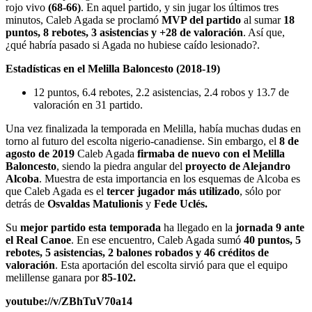
rojo vivo
(68-66)
. En aquel partido, y sin jugar los últimos tres
minutos, Caleb Agada se proclamó
MVP del partido
al sumar
18
puntos, 8 rebotes, 3 asistencias y +28 de valoración
. Así que,
¿qué habría pasado si Agada no hubiese caído lesionado?.
Estadísticas en el Melilla Baloncesto (2018-19)
12 puntos, 6.4 rebotes, 2.2 asistencias, 2.4 robos y 13.7 de
valoración en 31 partido.
Una vez finalizada la temporada en Melilla, había muchas dudas en
torno al futuro del escolta nigerio-canadiense. Sin embargo, el
8 de
agosto de 2019
Caleb Agada
firmaba de nuevo con el Melilla
Baloncesto
, siendo la piedra angular del
proyecto de Alejandro
Alcoba
. Muestra de esta importancia en los esquemas de Alcoba es
que Caleb Agada es el
tercer jugador más utilizado
, sólo por
detrás de
Osvaldas Matulionis
y
Fede Uclés.
Su
mejor partido esta temporada
ha llegado en la
jornada 9 ante
el Real Canoe
. En ese encuentro, Caleb Agada sumó
40 puntos, 5
rebotes, 5 asistencias, 2 balones robados y 46 créditos de
valoración
. Esta aportación del escolta sirvió para que el equipo
melillense ganara por
85-102.
youtube://v/ZBhTuV70a14