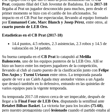
Prat
, conjunto filial del Club Joventut de Badalona. En la
2017-18
llegaba al Prat un jugador desconocido para muchos, pero desde el
primer momento se hizo con el cariño de los aficionados. Su
impacto en el CB Prat fue espectacular, llevando al equipo formado
por
Emmanuel Cate, Marc Blanch y Josep Pérez
, entre otros, al
cuarto puesto de LEB Oro.
Estadisticas en el CB Prat (2017-18)
14.4 puntos, 4.5 rebotes, 2.3 asistencias, 2.3 robos y 14.5 de
valoración en 34 partido.
Su buena campaña en el
CB Prat
lo catapultó al
Melilla
Baloncesto
, uno de los equipos punteros de la LEB Oro. Allí se
hizo un hueco entre los mejores jugadores de la competición,
llevando al club al cuarto puesto de la clasificación junto con
Felipe
Dos Anjos
y
Txemi Urtasun
entre otros. La temporada pasada
aparte de ver a un Caleb Agada muy anotador vimos a un Agada
que destacó también en lo defensivo, entrando en las quinielas de
varios equipos para la vigente temporada.
Su temporada 2017-18 estuvo cerca de ser impecable, después de
llegar a la
Final Four de LEB Oro
, disputando la semifinal ante
Retabet Bilbao Basket
. La victoria fue para los locales
(75-68)
,
pero nuestro protagonista cayó
lesionado
cuando el partido estaba al