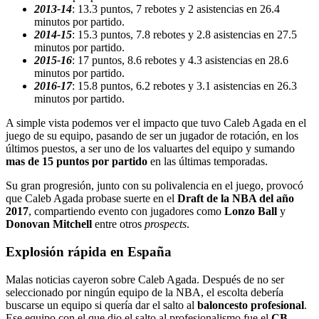
2013-14
: 13.3 puntos, 7 rebotes y 2 asistencias en 26.4
minutos por partido.
2014-15
: 15.3 puntos, 7.8 rebotes y 2.8 asistencias en 27.5
minutos por partido.
2015-16
: 17 puntos, 8.6 rebotes y 4.3 asistencias en 28.6
minutos por partido.
2016-17
: 15.8 puntos, 6.2 rebotes y 3.1 asistencias en 26.3
minutos por partido.
A simple vista podemos ver el impacto que tuvo Caleb Agada en el
juego de su equipo, pasando de ser un jugador de rotación, en los
últimos puestos, a ser uno de los valuartes del equipo y sumando
mas de 15 puntos por partido
en las últimas temporadas.
Su gran progresión, junto con su polivalencia en el juego, provocó
que Caleb Agada probase suerte en el
Draft de la
NBA del año
2017
, compartiendo evento con jugadores como
Lonzo Ball
y
Donovan Mitchell
entre otros
prospects
.
Explosión rápida en España
Malas noticias cayeron sobre Caleb Agada. Después de no ser
seleccionado por ningún equipo de la NBA, el escolta debería
buscarse un equipo si quería dar el salto al
baloncesto profesional
.
Ese equipo con el que dio el salto al profesionalismo fue el
CB