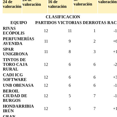
24 de
16 de
valoración
valoración
valoración
valoración
valoración
CLASIFICACION
EQUIPO
PARTIDOS
VICTORIAS
DERROTAS
RAC
RIVAS
12
11
1
-1
ECÓPOLIS
PERFUMERÍAS
11
9
2
+
AVENIDA
SPAR
11
8
3
+
UNIGIRONA
TINTOS DE
TORO CAJA
12
6
6
-2
RURAL
CADI ICG
12
6
6
+
SOFTWARE
UNB OBENASA
12
6
6
-1
BEROIL
CIUDAD DE
12
5
7
-1
BURGOS
HONDARRIBIA
12
5
7
+
IRÚN
GRAN