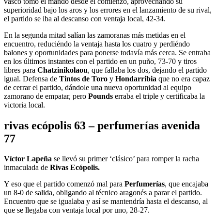
vasco tomó el mando desde el comienzo, aprovechando su
superioridad bajo los aros y los errores en el lanzamiento de su rival,
el partido se iba al descanso con ventaja local, 42-34.
En la segunda mitad salían las zamoranas más metidas en el
encuentro, reduciéndo la ventaja hasta los cuatro y perdiéndo
balones y oportunidades para ponerse todavía más cerca. Se entraba
en los últimos instantes con el partido en un puño, 73-70 y tiros
libres para
Chatzinikolaou
, que fallaba los dos, dejando el partido
igual. Defensa de
Tintos de Toro
y
Hondarribia
que no era capaz
de cerrar el partido, dándole una nueva oportunidad al equipo
zamorano de empatar, pero
Pounds
erraba el triple y certificaba la
victoria local.
rivas ecópolis 63 – perfumerías avenida
77
Víctor Lapeña
se llevó su primer ‘clásico’ para romper la racha
inmaculada de
Rivas Ecópolis.
Y eso que el partido comenzó mal para
Perfumerías
, que encajaba
un 8-0 de salida, obligando al técnico aragonés a parar el partido.
Encuentro que se igualaba y así se mantendría hasta el descanso, al
que se llegaba con ventaja local por uno, 28-27.