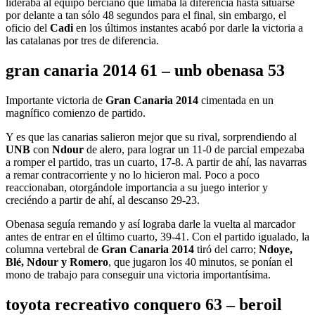
lideraba al equipo berciano que limaba la diferencia hasta situarse
por delante a tan sólo 48 segundos para el final, sin embargo, el
oficio del
Cadi
en los últimos instantes acabó por darle la victoria a
las catalanas por tres de diferencia.
gran canaria 2014 61 – unb obenasa 53
Importante victoria de
Gran Canaria 2014
cimentada en un
magnífico comienzo de partido.
Y es que las canarias salieron mejor que su rival, sorprendiendo al
UNB
con
Ndour
de alero, para lograr un 11-0 de parcial empezaba
a romper el partido, tras un cuarto, 17-8. A partir de ahí, las navarras
a remar contracorriente y no lo hicieron mal. Poco a poco
reaccionaban, otorgándole importancia a su juego interior y
creciéndo a partir de ahí, al descanso 29-23.
Obenasa seguía remando y así lograba darle la vuelta al marcador
antes de entrar en el último cuarto, 39-41. Con el partido igualado, la
columna vertebral de
Gran Canaria 2014
tiró del carro;
Ndoye,
Blé, Ndour y Romero
, que jugaron los 40 minutos, se ponían el
mono de trabajo para conseguir una victoria importantísima.
toyota recreativo conquero 63 – beroil