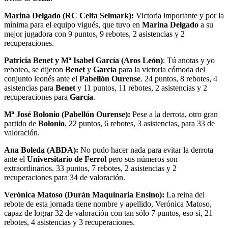
Marina Delgado (RC Celta Selmark):
Victoria importante y por la
mínima para el equipo vigués, que tuvo en
Marina Delgado
a su
mejor jugadora con 9 puntos, 9 rebotes, 2 asistencias y 2
recuperaciones.
Patricia Benet y Mª Isabel García (Aros León)
: Tú anotas y yo
reboteo, se dijeron
Benet
y
García
para la victoria cómoda del
conjunto leonés ante el
Pabellón Ourense
. 24 puntos, 8 rebotes, 4
asistencias para
Benet
y 11 puntos, 11 rebotes, 2 asistencias y 2
recuperaciones para
García
.
Mª José Bolonio (Pabellón Ourense):
Pese a la derrota, otro gran
partido de
Bolonio
, 22 puntos, 6 rebotes, 3 asistencias, para 33 de
valoración.
Ana Boleda (ABDA):
No pudo hacer nada para evitar la derrota
ante el
Universitario de Ferrol
pero sus números son
extraordinarios. 33 puntos, 7 rebotes, 2 asistencias y 2
recuperaciones para 34 de valoración.
Verónica Matoso (Durán Maquinaria Ensino):
La reina del
rebote de esta jornada tiene nombre y apellido, Verónica Matoso,
capaz de lograr 32 de valoración con tan sólo 7 puntos, eso sí, 21
rebotes, 4 asistencias y 3 recuperaciones.