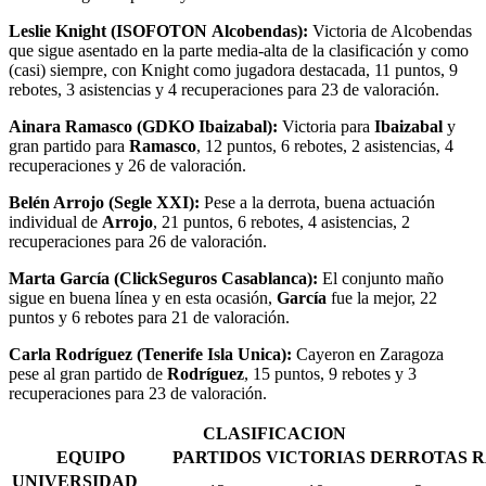
Leslie Knight (ISOFOTON Alcobendas):
Victoria de Alcobendas
que sigue asentado en la parte media-alta de la clasificación y como
(casi) siempre, con Knight como jugadora destacada, 11 puntos, 9
rebotes, 3 asistencias y 4 recuperaciones para 23 de valoración.
Ainara Ramasco (GDKO Ibaizabal):
Victoria para
Ibaizabal
y
gran partido para
Ramasco
, 12 puntos, 6 rebotes, 2 asistencias, 4
recuperaciones y 26 de valoración.
Belén Arrojo (Segle XXI):
Pese a la derrota, buena actuación
individual de
Arrojo
, 21 puntos, 6 rebotes, 4 asistencias, 2
recuperaciones para 26 de valoración.
Marta García (ClickSeguros Casablanca):
El conjunto maño
sigue en buena línea y en esta ocasión,
García
fue la mejor, 22
puntos y 6 rebotes para 21 de valoración.
Carla Rodríguez (Tenerife Isla Unica):
Cayeron en Zaragoza
pese al gran partido de
Rodríguez
, 15 puntos, 9 rebotes y 3
recuperaciones para 23 de valoración.
CLASIFICACION
EQUIPO
PARTIDOS
VICTORIAS
DERROTAS
R
UNIVERSIDAD