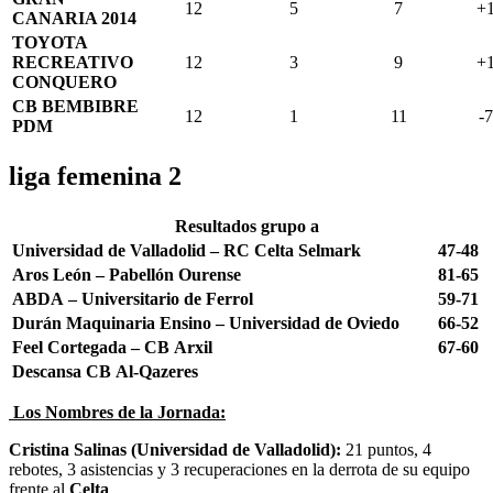
12
5
7
+
CANARIA 2014
TOYOTA
RECREATIVO
12
3
9
+
CONQUERO
CB BEMBIBRE
12
1
11
-7
PDM
liga femenina 2
Resultados grupo a
Universidad de Valladolid – RC Celta Selmark
47-48
Aros León – Pabellón Ourense
81-65
ABDA – Universitario de Ferrol
59-71
Durán Maquinaria Ensino – Universidad de Oviedo
66-52
Feel Cortegada – CB Arxil
67-60
Descansa CB Al-Qazeres
Los Nombres de la Jornada:
Cristina Salinas (Universidad de Valladolid):
21 puntos, 4
rebotes, 3 asistencias y 3 recuperaciones en la derrota de su equipo
frente al
Celta
.