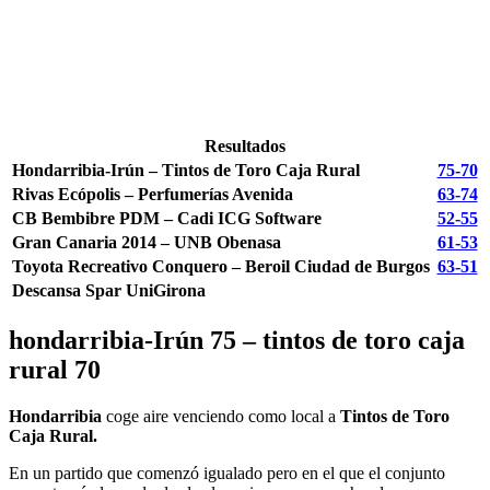
Resultados
Hondarribia-Irún –
Tintos de Toro Caja Rural
75-70
Rivas Ecópolis – Perfumerías Avenida
63-74
CB Bembibre PDM – Cadi ICG Software
52-55
Gran Canaria 2014 – UNB Obenasa
61-53
Toyota Recreativo Conquero – Beroil Ciudad de Burgos
63-51
Descansa Spar UniGirona
hondarribia-Irún 75 – tintos de toro caja
rural 70
Hondarribia
coge aire venciendo como local a
Tintos de Toro
Caja Rural.
En un partido que comenzó igualado pero en el que el conjunto