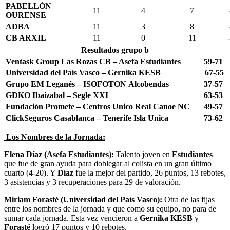
PABELLÓN
11
4
7
OURENSE
ADBA
11
3
8
CB ARXIL
11
0
11
Resultados grupo b
Ventask Group Las Rozas CB – Asefa Estudiantes
59-71
Universidad del País Vasco – Gernika KESB
67-55
Grupo EM Leganés – ISOFOTON Alcobendas
37-57
GDKO Ibaizabal – Segle XXI
63-53
Fundación Promete – Centros Unico Real Canoe NC
49-57
ClickSeguros Casablanca – Tenerife Isla Unica
73-62
Los Nombres de la Jornada:
Elena Díaz (Asefa Estudiantes):
Talento joven en
Estudiantes
que fue de gran ayuda para doblegar al colista en un gran último
cuarto (4-20). Y
Díaz
fue la mejor del partido, 26 puntos, 13 rebotes,
3 asistencias y 3 recuperaciones para 29 de valoración.
Miriam Forasté (Universidad del País Vasco):
Otra de las fijas
entre los nombres de la jornada y que como su equipo, no para de
sumar cada jornada. Esta vez vencieron a
Gernika KESB
y
Forasté
logró 17 puntos y 10 rebotes.