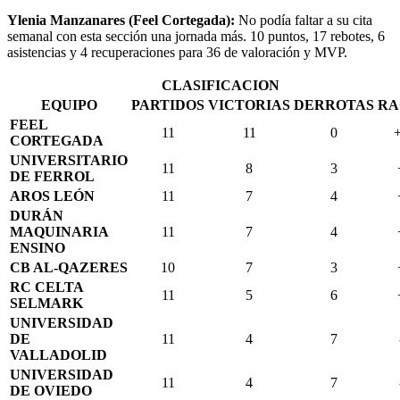
Ylenia Manzanares (Feel Cortegada):
No podía faltar a su cita
semanal con esta sección una jornada más. 10 puntos, 17 rebotes, 6
asistencias y 4 recuperaciones para 36 de valoración y MVP.
CLASIFICACION
EQUIPO
PARTIDOS
VICTORIAS
DERROTAS
RA
FEEL
11
11
0
CORTEGADA
UNIVERSITARIO
11
8
3
DE FERROL
AROS LEÓN
11
7
4
DURÁN
MAQUINARIA
11
7
4
ENSINO
CB AL-QAZERES
10
7
3
RC CELTA
11
5
6
SELMARK
UNIVERSIDAD
DE
11
4
7
VALLADOLID
UNIVERSIDAD
11
4
7
DE OVIEDO