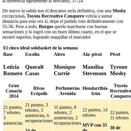
la diferencia ligeramente al descanso, 37-24.
De nuevo la salida tras el descanso sería definitiva, con una
Mosby
excepcional
, Toyota Recreativo Conquero
volvía a sumar
distancia para esta vez sí, dejar el partido roto definitivamente con
55-36. Pese a todo,
Burgos
quería marcharse con buenas
sensaciones y lo logró con un buen último cuarto, en el que se
mostró superior, logrando maquillar el marcador
El cinco ideal solobasket de la semana
Base
Escolta
Alero
Ala
–
pívot
Pívot
Leticia
Queralt
Monique
Mandisa
Tyrone
Romero
Casas
Currie
Stevenson
Mosby
Gran
Toyota
Rivas
Perfumerías
Hondarribia-
Canaria
Recreativ
Ecópolis
Avenida
Irún
2014
Conquero
21 puntos, 3
21 puntos,
11 puntos, 8
22 puntos, 14
rebotes, 3
7 rebotes,
rebotes, 2
22 puntos,
rebotes
asistencias, 6
3
asistencias, 2
11 rebotes
recuperaciones
asistencias
recuperaciones
MVP con 35
30
de
de
24 de