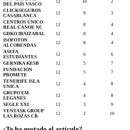
12
10
2
DEL PAÍS VASCO
CLICKSEGUROS
12
9
3
CASABLANCA
CENTROS UNICO
12
8
4
REAL CANOE NC
GDKO IBAIZABAL
12
8
4
ISOFOTON
12
8
4
ALCOBENDAS
ASEFA
12
6
6
ESTUDIANTES
GERNIKA KESB
12
5
7
FUNDACIÓN
12
5
7
PROMETE
TENERIFE ISLA
12
4
8
UNICA
GRUPO EM
12
4
8
LEGANES
SEGLE XXI
12
3
9
VENTASK GROUP
12
2
10
LAS ROZAS CB
¿Te ha gustado el artículo?