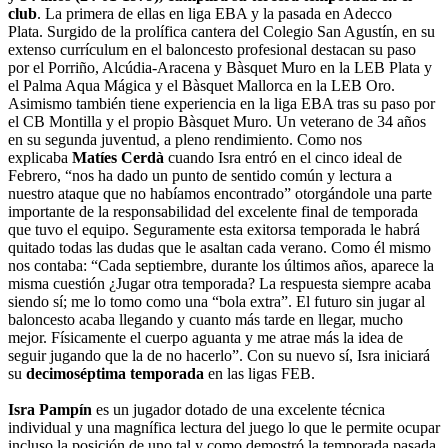
club
. La primera de ellas en liga EBA y la pasada en Adecco
Plata.
Surgido de la prolífica cantera del Colegio San Agustín, en su
extenso currículum en el baloncesto profesional destacan su paso
por el Porriño, Alcúdia-Aracena y Bàsquet Muro en la LEB Plata y
el Palma Aqua Mágica y el Bàsquet Mallorca en la LEB Oro.
Asimismo también tiene experiencia en la liga EBA tras su paso por
el CB Montilla y el propio Bàsquet Muro.
Un veterano de 34 años
en su segunda juventud, a pleno rendimiento. Como nos
explicaba
Matíes Cerdà
cuando Isra entró en el cinco ideal de
Febrero, “nos ha dado un punto de sentido común y lectura a
nuestro ataque que no habíamos encontrado” otorgándole una parte
importante de la responsabilidad del excelente final de temporada
que tuvo el equipo. Seguramente esta exitorsa temporada le habrá
quitado todas las dudas que le asaltan cada verano. Como él mismo
nos contaba: “Cada septiembre, durante los últimos años, aparece la
misma cuestión ¿Jugar otra temporada? La respuesta siempre acaba
siendo sí; me lo tomo como una “bola extra”. El futuro sin jugar al
baloncesto acaba llegando y cuanto más tarde en llegar, mucho
mejor. Físicamente el cuerpo aguanta y me atrae más la idea de
seguir jugando que la de no hacerlo”. Con su nuevo sí, Isra iniciará
su
decimoséptima temporada
en las ligas FEB.
Isra Pampín
es un jugador dotado de una excelente técnica
individual y una magnífica lectura del juego lo que le permite ocupar
incluso la posición de uno tal y como demostró la temporada pasada,