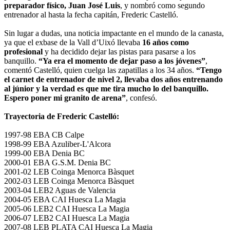
preparador físico, Juan José Luis
, y nombró como segundo
entrenador al hasta la fecha capitán, Frederic Castelló.
Sin lugar a dudas, una noticia impactante en el mundo de la canasta,
ya que el exbase de la Vall d’Uixó llevaba
16 años como
profesional
y ha decidido dejar las pistas para pasarse a los
banquillo.
“Ya era el momento de dejar paso a los jóvenes”
,
comentó Castelló, quien cuelga las zapatillas a los 34 años.
“Tengo
el carnet de entrenador de nivel 2, llevaba dos años entrenando
al júnior y la verdad es que me tira mucho lo del banquillo.
Espero poner mi granito de arena”
, confesó.
Trayectoria de Frederic Castelló:
1997-98 EBA CB Calpe
1998-99 EBA Azuliber-L'Alcora
1999-00 EBA Denia BC
2000-01 EBA G.S.M. Denia BC
2001-02 LEB Coinga Menorca Bàsquet
2002-03 LEB Coinga Menorca Bàsquet
2003-04 LEB2 Aguas de Valencia
2004-05 EBA CAI Huesca La Magia
2005-06 LEB2 CAI Huesca La Magia
2006-07 LEB2 CAI Huesca La Magia
2007-08 LEB PLATA CAI Huesca La Magia