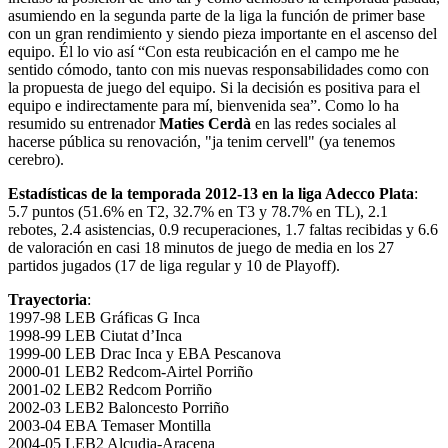
asumiendo en la segunda parte de la liga la función de primer base
con un gran rendimiento y siendo pieza importante en el ascenso del
equipo. Él lo vio así “Con esta reubicación en el campo me he
sentido cómodo, tanto con mis nuevas responsabilidades como con
la propuesta de juego del equipo. Si la decisión es positiva para el
equipo e indirectamente para mí, bienvenida sea”. Como lo ha
resumido su entrenador
Maties Cerdà
en las redes sociales al
hacerse pública su renovación
, "ja tenim cervell" (ya tenemos
cerebro).
Estadísticas de la temporada 2012-13 en la liga Adecco Plata
:
5.7 puntos (51.6% en T2, 32.7% en T3 y 78.7% en TL), 2.1
rebotes, 2.4 asistencias, 0.9 recuperaciones, 1.7 faltas recibidas y 6.6
de valoración en casi 18 minutos de juego de media en los 27
partidos jugados (17 de liga regular y 10 de Playoff).
Trayectoria
:
1997-98 LEB Gráficas G Inca
1998-99 LEB Ciutat d’Inca
1999-00 LEB Drac Inca y EBA Pescanova
2000-01 LEB2 Redcom-Airtel Porriño
2001-02 LEB2 Redcom Porriño
2002-03 LEB2 Baloncesto Porriño
2003-04 EBA Temaser Montilla
2004-05 LEB2 Alcudia-Aracena