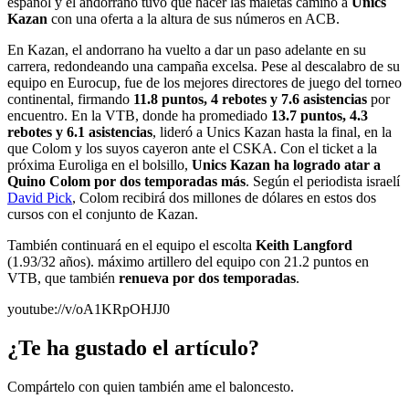
español y el andorrano tuvo que hacer las maletas camino a
Unics
Kazan
con una oferta a la altura de sus números en ACB.
En Kazan, el andorrano ha vuelto a dar un paso adelante en su
carrera, redondeando una campaña excelsa. Pese al descalabro de su
equipo en Eurocup, fue de los mejores directores de juego del torneo
continental, firmando
11.8 puntos, 4 rebotes y 7.6 asistencias
por
encuentro. En la VTB, donde ha promediado
13.7 puntos, 4.3
rebotes y 6.1 asistencias
, lideró a Unics Kazan hasta la final, en la
que Colom y los suyos cayeron ante el CSKA. Con el ticket a la
próxima Euroliga en el bolsillo,
Unics Kazan ha logrado atar a
Quino Colom por dos temporadas más
. Según el periodista israelí
David Pick
, Colom recibirá dos millones de dólares en estos dos
cursos con el conjunto de Kazan.
También continuará en el equipo el escolta
Keith Langford
(1.93/32 años). máximo artillero del equipo con 21.2 puntos en
VTB, que también
renueva por dos temporadas
.
youtube://v/oA1KRpOHJJ0
¿Te ha gustado el artículo?
Compártelo con quien también ame el baloncesto.