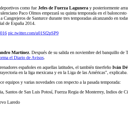
adeportivos como fue
Jefes de Fuerza Lagunera
y posteriormente arra
 valenciano Paco Olmos empezará su quinta temporada en el baloncesto 
 a Cangrejeros de Santurce durante tres temporadas alcanzando en todas e
ial de España 2014.
2016
pic.twitter.com/u01Sf2pSP9
andro Martínez
. Después de su salida en noviembre del banquillo de T
orma el Diario de Avisos
.
renadores españoles en aquellas latitudes, el también tinerfeño
Iván Dé
ayectoria en la liga mexicana y en la Liga de las Américas", explicaba
ce equipos y varias novedades con respecto a la pasada temporada:
, Santos de San Luis Potosí, Fuerza Regia de Monterrey, Indios de Ciu
uevo Laredo