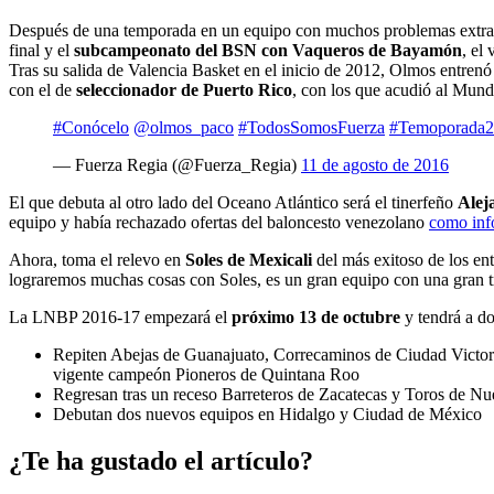
Después de una temporada en un equipo con muchos problemas extr
final y el
subcampeonato del BSN con Vaqueros de Bayamón
, el
Tras su salida de Valencia Basket en el inicio de 2012, Olmos entrenó
con el de
seleccionador de Puerto Rico
, con los que acudió al Mund
#Conócelo
@olmos_paco
#TodosSomosFuerza
#Temoporada
— Fuerza Regia (@Fuerza_Regia)
11 de agosto de 2016
El que debuta al otro lado del Oceano Atlántico será el tinerfeño
Alej
equipo y había rechazado ofertas del baloncesto venezolano
como inf
Ahora, toma el relevo en
Soles de Mexicali
del más exitoso de los ent
lograremos muchas cosas con Soles, es un gran equipo con una gran tr
La LNBP 2016-17 empezará el
próximo 13 de octubre
y tendrá a do
Repiten Abejas de Guanajuato, Correcaminos de Ciudad Victoria
vigente campeón Pioneros de Quintana Roo
Regresan tras un receso Barreteros de Zacatecas y Toros de N
Debutan dos nuevos equipos en Hidalgo y Ciudad de México
¿Te ha gustado el artículo?