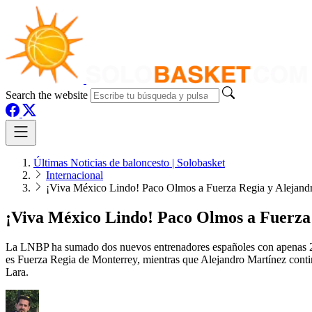
Search the website
Últimas Noticias de baloncesto | Solobasket
Internacional
¡Viva México Lindo! Paco Olmos a Fuerza Regia y Alejandr
¡Viva México Lindo! Paco Olmos a Fuerza 
La LNBP ha sumado dos nuevos entrenadores españoles con apenas 24
es Fuerza Regia de Monterrey, mientras que Alejandro Martínez conti
Lara.