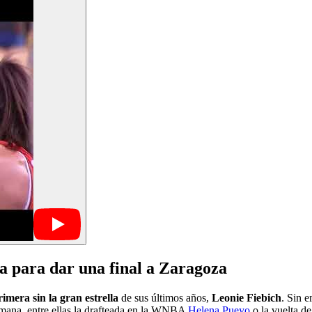
da para dar una final a Zaragoza
imera sin la gran estrella
de sus últimos años,
Leonie Fiebich
. Sin 
emana, entre ellas la drafteada en la WNBA
Helena Pueyo
o la vuelta de