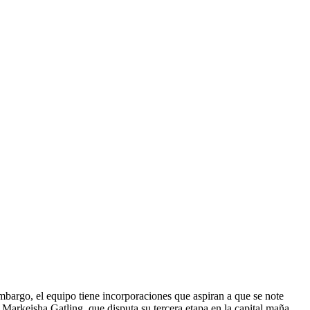
embargo, el equipo tiene incorporaciones que aspiran a que se note
 Markeisha Gatling, que disputa su tercera etapa en la capital maña.