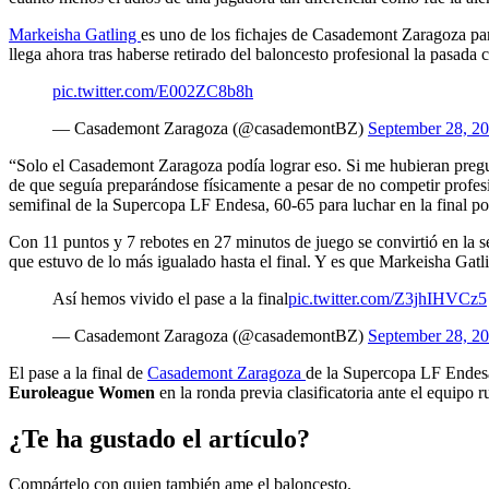
Markeisha Gatling
es uno de los fichajes de Casademont Zaragoza par
llega ahora tras haberse retirado del baloncesto profesional la pasada 
pic.twitter.com/E002ZC8b8h
— Casademont Zaragoza (@casademontBZ)
September 28, 2
“Solo el Casademont Zaragoza podía lograr eso. Si me hubieran pregu
de que seguía preparándose físicamente a pesar de no competir profe
semifinal de la Supercopa LF Endesa, 60-65 para luchar en la final por 
Con 11 puntos y 7 rebotes en 27 minutos de juego se convirtió en la 
que estuvo de lo más igualado hasta el final. Y es que Markeisha Gatli
Así hemos vivido el pase a la final
pic.twitter.com/Z3jhIHVCz5
— Casademont Zaragoza (@casademontBZ)
September 28, 2
El pase a la final de
Casademont Zaragoza
de la Supercopa LF Endesa 
Euroleague Women
en la ronda previa clasificatoria ante el equipo
¿Te ha gustado el artículo?
Compártelo con quien también ame el baloncesto.