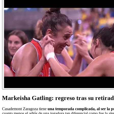
Markeisha Gatling: regreso tras su retira
Casademont Zaragoza tiene
una temporada complicada, al ser la pr
cuanto menos el adiós de una jugadora tan diferencial como fue la al