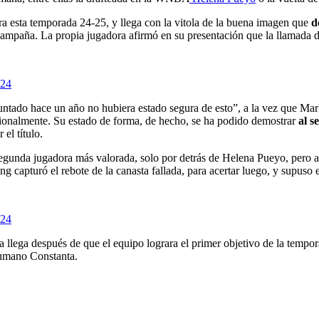
a esta temporada 24-25, y llega con la vitola de la buena imagen que
d
campaña. La propia jugadora afirmó en su presentación que la llamada de 
024
ntado hace un año no hubiera estado segura de esto”, a la vez que Mar
sionalmente. Su estado de forma, de hecho, se ha podido demostrar
al s
el título.
segunda jugadora más valorada, solo por detrás de Helena Pueyo, pero a
ng capturó el rebote de la canasta fallada, para acertar luego, y supuso
024
llega después de que el equipo lograra el primer objetivo de la tempor
 rumano Constanta.