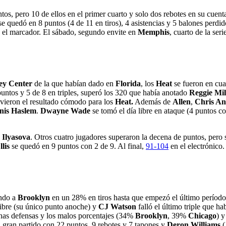
os, pero 10 de ellos en el primer cuarto y solo dos rebotes en su cuen
se quedó en 8 puntos (4 de 11 en tiros), 4 asistencias y 5 balones perdid
 en el marcador. El sábado, segundo envite en
Memphis
, cuarto de la seri
ey Center
de la que habían dado en
Florida
, los
Heat
se fueron en cuan
puntos y 5 de 8 en triples, superó los 320 que había anotado
Reggie Mil
uvieron el resultado cómodo para los
Heat.
Además de
Allen
,
Chris An
nis Haslem
.
Dwayne Wade
se tomó el día libre en ataque (4 puntos co
e
Ilyasova
. Otros cuatro jugadores superaron la decena de puntos, pero s
lis
se quedó en 9 puntos con 2 de 9. Al final,
91-104
en el electrónico
endo a
Brooklyn
en un 28% en tiros hasta que empezó el último período
libre (su único punto anoche) y
CJ Watson
falló el último triple que ha
uenas defensas y los malos porcentajes (34%
Brooklyn
, 39%
Chicago
) y
gran partido con 22 puntos, 9 rebotes y 7 tapones y
Deron Williams
(