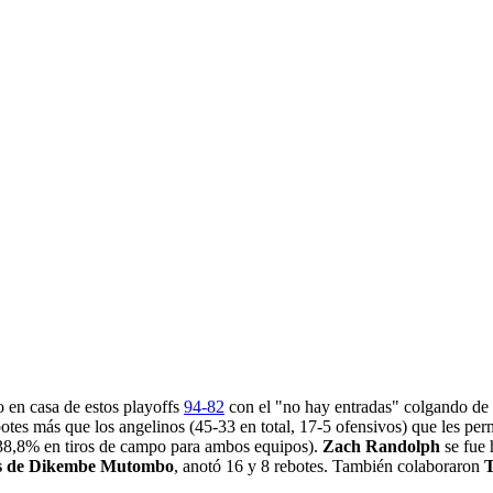
o en casa de estos playoffs
94-82
con el "no hay entradas" colgando de su
otes más que los angelinos (45-33 en total, 17-5 ofensivos) que les per
 (38,8% en tiros de campo para ambos equipos).
Zach Randolph
se fue 
nos de Dikembe Mutombo
, anotó 16 y 8 rebotes. También colaboraron
T