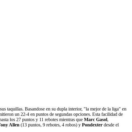
s taquillas. Basandose en su dupla interior, "la mejor de la liga" en
mitieron un 22-4 en puntos de segundas opciones. Esta facilidad de
hasta los 27 puntos y 11 rebotes mientras que
Marc Gasol
,
ony Allen
(13 puntos, 9 rebotes, 4 robos) y
Pondexter
desde el