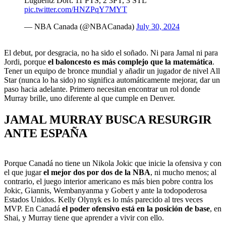
Luguentz Dort: 11 PTS, 2 3PT, 3 STL
pic.twitter.com/HNZPqY7MYT
— NBA Canada (@NBACanada)
July 30, 2024
El debut, por desgracia, no ha sido el soñado. Ni para Jamal ni para
Jordi, porque
el baloncesto es más complejo que la matemática
.
Tener un equipo de bronce mundial y añadir un jugador de nivel All
Star (nunca lo ha sido) no significa automáticamente mejorar, dar un
paso hacia adelante. Primero necesitan encontrar un rol donde
Murray brille, uno diferente al que cumple en Denver.
JAMAL MURRAY BUSCA RESURGIR
ANTE ESPAÑA
Porque Canadá no tiene un Nikola Jokic que inicie la ofensiva y con
el que jugar
el mejor dos por dos de la NBA
, ni mucho menos; al
contrario, el juego interior americano es más bien pobre contra los
Jokic, Giannis, Wembanyanma y Gobert y ante la todopoderosa
Estados Unidos. Kelly Olynyk es lo más parecido al tres veces
MVP. En Canadá
el poder ofensivo está en la posición de base
, en
Shai, y Murray tiene que aprender a vivir con ello.