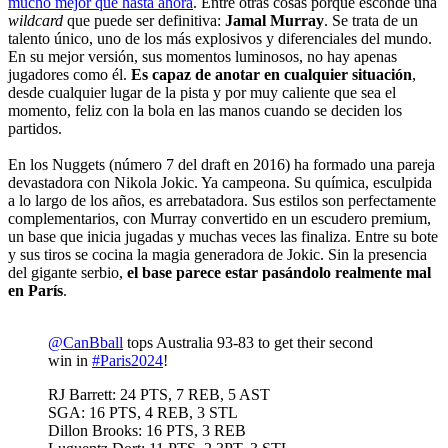
mucho mejor que hasta ahora
. Entre otras cosas porque esconde una
wildcard
que puede ser definitiva:
Jamal Murray
. Se trata de un
talento único, uno de los más explosivos y diferenciales del mundo.
En su mejor versión, sus momentos luminosos, no hay apenas
jugadores como él.
Es capaz de anotar en cualquier situación
,
desde cualquier lugar de la pista y por muy caliente que sea el
momento, feliz con la bola en las manos cuando se deciden los
partidos.
En los Nuggets (número 7 del draft en 2016) ha formado una pareja
devastadora con Nikola Jokic. Ya campeona. Su química, esculpida
a lo largo de los años, es arrebatadora. Sus estilos son perfectamente
complementarios, con Murray convertido en un escudero premium,
un base que inicia jugadas y muchas veces las finaliza. Entre su bote
y sus tiros se cocina la magia generadora de Jokic. Sin la presencia
del gigante serbio,
el base parece estar pasándolo realmente mal
en París
.
@CanBball
tops Australia 93-83 to get their second
win in
#Paris2024
!
RJ Barrett: 24 PTS, 7 REB, 5 AST
SGA: 16 PTS, 4 REB, 3 STL
Dillon Brooks: 16 PTS, 3 REB