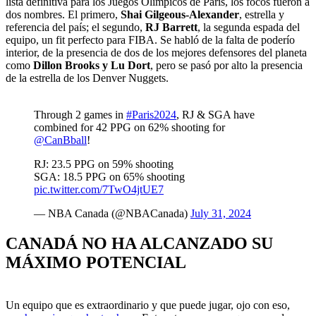
lista definitiva para los Juegos Olímpicos de París, los focos fueron a
dos nombres. El primero,
Shai Gilgeous-Alexander
, estrella y
referencia del país; el segundo,
RJ Barrett
, la segunda espada del
equipo, un fit perfecto para FIBA. Se habló de la falta de poderío
interior, de la presencia de dos de los mejores defensores del planeta
como
Dillon Brooks y Lu Dort
, pero se pasó por alto la presencia
de la estrella de los Denver Nuggets.
Through 2 games in
#Paris2024
, RJ & SGA have
combined for 42 PPG on 62% shooting for
@CanBball
!
RJ: 23.5 PPG on 59% shooting
SGA: 18.5 PPG on 65% shooting
pic.twitter.com/7TwO4jtUE7
— NBA Canada (@NBACanada)
July 31, 2024
CANADÁ NO HA ALCANZADO SU
MÁXIMO POTENCIAL
Un equipo que es extraordinario y que puede jugar, ojo con eso,