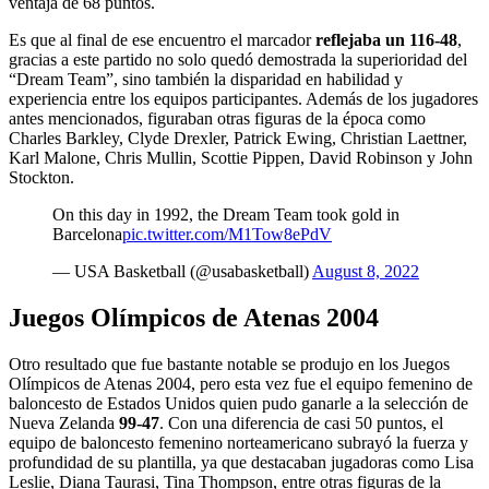
ventaja de 68 puntos.
Es que al final de ese encuentro el marcador
reflejaba un 116-48
,
gracias a este partido no solo quedó demostrada la superioridad del
“Dream Team”, sino también la disparidad en habilidad y
experiencia entre los equipos participantes. Además de los jugadores
antes mencionados, figuraban otras figuras de la época como
Charles Barkley, Clyde Drexler, Patrick Ewing, Christian Laettner,
Karl Malone, Chris Mullin, Scottie Pippen, David Robinson y John
Stockton.
On this day in 1992, the Dream Team took gold in
Barcelona
pic.twitter.com/M1Tow8ePdV
— USA Basketball (@usabasketball)
August 8, 2022
Juegos Olímpicos de Atenas 2004
Otro resultado que fue bastante notable se produjo en los Juegos
Olímpicos de Atenas 2004, pero esta vez fue el equipo femenino de
baloncesto de Estados Unidos quien pudo ganarle a la selección de
Nueva Zelanda
99-47
. Con una diferencia de casi 50 puntos, el
equipo de baloncesto femenino norteamericano subrayó la fuerza y
profundidad de su plantilla, ya que destacaban jugadoras como Lisa
Leslie, Diana Taurasi, Tina Thompson, entre otras figuras de la