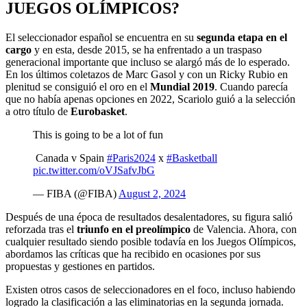
JUEGOS OLÍMPICOS?
El seleccionador español se encuentra en su
segunda etapa en el
cargo
y en esta, desde 2015, se ha enfrentado a un traspaso
generacional importante que incluso se alargó más de lo esperado.
En los últimos coletazos de Marc Gasol y con un Ricky Rubio en
plenitud se consiguió el oro en el
Mundial 2019
. Cuando parecía
que no había apenas opciones en 2022, Scariolo guió a la selección
a otro título de
Eurobasket
.
This is going to be a lot of fun
Canada v Spain
#Paris2024
x
#Basketball
pic.twitter.com/oVJSafvJbG
— FIBA (@FIBA)
August 2, 2024
Después de una época de resultados desalentadores, su figura salió
reforzada tras el
triunfo en el preolímpico
de Valencia. Ahora, con
cualquier resultado siendo posible todavía en los Juegos Olímpicos,
abordamos las críticas que ha recibido en ocasiones por sus
propuestas y gestiones en partidos.
Existen otros casos de seleccionadores en el foco, incluso habiendo
logrado la clasificación a las eliminatorias en la segunda jornada.