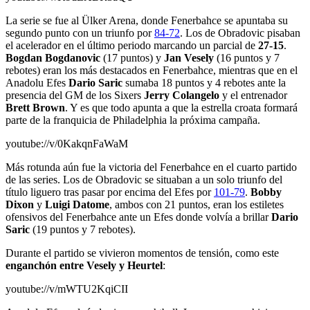
La serie se fue al Ülker Arena, donde Fenerbahce se apuntaba su
segundo punto con un triunfo por
84-72
. Los de Obradovic pisaban
el acelerador en el último periodo marcando un parcial de
27-15
.
Bogdan Bogdanovic
(17 puntos) y
Jan Vesely
(16 puntos y 7
rebotes) eran los más destacados en Fenerbahce, mientras que en el
Anadolu Efes
Dario Saric
sumaba 18 puntos y 4 rebotes ante la
presencia del GM de los Sixers
Jerry Colangelo
y el entrenador
Brett Brown
. Y es que todo apunta a que la estrella croata formará
parte de la franquicia de Philadelphia la próxima campaña.
youtube://v/0KakqnFaWaM
Más rotunda aún fue la victoria del Fenerbahce en el cuarto partido
de las series. Los de Obradovic se situaban a un solo triunfo del
título liguero tras pasar por encima del Efes por
101-79
.
Bobby
Dixon
y
Luigi Datome
, ambos con 21 puntos, eran los estiletes
ofensivos del Fenerbahce ante un Efes donde volvía a brillar
Dario
Saric
(19 puntos y 7 rebotes).
Durante el partido se vivieron momentos de tensión, como este
enganchón entre Vesely y Heurtel
:
youtube://v/mWTU2KqiCII