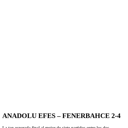
ANADOLU EFES – FENERBAHCE 2-4
La tan esperada final al mejor de siete partidos entre los dos