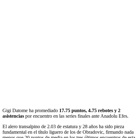
Gigi Datome ha promediado
17.75 puntos, 4.75 rebotes y 2
asistencias
por encuentro en las series finales ante Anadolu Efes.
El alero transalpino de 2.03 de estatura y 28 años ha sido pieza
fundamental en el título liguero de los de Obradovic, firmando nada
menos que 20 puntos de media en los tres últimos encuentros de esta