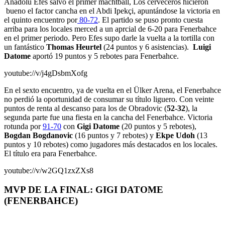
Anadolu Efes salvó el primer machtball, Los cerveceros hicieron
bueno el factor cancha en el Abdi Ipekçi, apuntándose la victoria en
el quinto encuentro por
80-72
. El partido se puso pronto cuesta
arriba para los locales merced a un aprcial de 6-20 para Fenerbahce
en el primer periodo. Pero Efes supo darle la vuelta a la tortilla con
un fantástico
Thomas Heurtel
(24 puntos y 6 asistencias).
Luigi
Datome
aportó 19 puntos y 5 rebotes para Fenerbahce.
youtube://v/j4gDsbmXofg
En el sexto encuentro, ya de vuelta en el Ülker Arena, el Fenerbahce
no perdió la oportunidad de consumar su título liguero. Con veinte
puntos de renta al descanso para los de Obradovic (
52-32
), la
segunda parte fue una fiesta en la cancha del Fenerbahce. Victoria
rotunda por
91-70
con
Gigi Datome
(20 puntos y 5 rebotes),
Bogdan Bogdanovic
(16 puntos y 7 rebotes) y
Ekpe Udoh
(13
puntos y 10 rebotes) como jugadores más destacados en los locales.
El título era para Fenerbahce.
youtube://v/w2GQ1zxZXs8
MVP DE LA FINAL: GIGI DATOME
(FENERBAHCE)