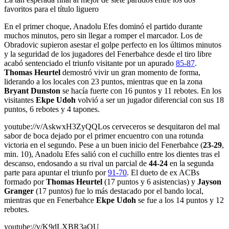
favoritos para el título liguero
En el primer choque, Anadolu Efes dominó el partido durante
muchos minutos, pero sin llegar a romper el marcador. Los de
Obradovic supieron asestar el golpe perfecto en los últimos minutos
y la seguridad de los jugadores del Fenerbahce desde el tiro libre
acabó sentenciado el triunfo visitante por un apurado
85-87
.
Thomas Heurtel
demostró vivir un gran momento de forma,
liderando a los locales con 23 puntos, mientras que en la zona
Bryant Dunston
se hacía fuerte con 16 puntos y 11 rebotes. En los
visitantes
Ekpe Udoh
volvió a ser un jugador diferencial con sus 18
puntos, 6 rebotes y 4 tapones.
youtube://v/AskwxH3ZyQQLos cerveceros se desquitaron del mal
sabor de boca dejado por el primer encuentro con una rotunda
victoria en el segundo. Pese a un buen inicio del Fenerbahce (
23-29
,
min. 10), Anadolu Efes salió con el cuchillo entre los dientes tras el
descanso, endosando a su rival un parcial de
44-24
en la segunda
parte para apuntar el triunfo por
91-70
. El dueto de ex ACBs
formado por
Thomas Heurtel
(17 puntos y 6 asistencias) y
Jayson
Granger
(17 puntos) fue lo más destacado por el bando local,
mientras que en Fenerbahce
Ekpe Udoh
se fue a los 14 puntos y 12
rebotes.
youtube://v/K9dLXBR3aQU