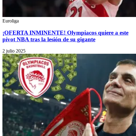
Euroliga
⁠¡OFERTA INMINENTE! Olympiacos quiere a este
pívot NBA tras la lesión de su gigante
2 julio 2025