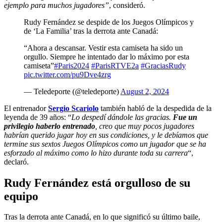
ejemplo para muchos jugadores”
, consideró.
Rudy Fernández se despide de los Juegos Olímpicos y
de ‘La Familia’ tras la derrota ante Canadá:
“Ahora a descansar. Vestir esta camiseta ha sido un
orgullo. Siempre he intentado dar lo máximo por esta
camiseta”
#Paris2024
#ParisRTVE2a
#GraciasRudy
pic.twitter.com/pu9Dve4zrg
— Teledeporte (@teledeporte)
August 2, 2024
El entrenador
Sergio Scariolo
también habló de la despedida de la
leyenda de 39 años: “
Lo despedí dándole las gracias.
Fue un
privilegio haberlo entrenado
, creo que muy pocos jugadores
habrían querido jugar hoy en sus condiciones, y le debíamos que
termine sus sextos Juegos Olímpicos como un jugador que se ha
esforzado al máximo como lo hizo durante toda su carrera
“,
declaró.
Rudy Fernández está orgulloso de su
equipo
Tras la derrota ante Canadá, en lo que significó su último baile,