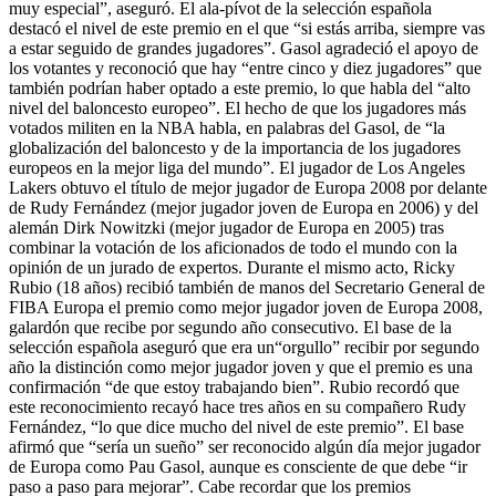
muy especial”, aseguró. El ala-pívot de la selección española
destacó el nivel de este premio en el que “si estás arriba, siempre vas
a estar seguido de grandes jugadores”. Gasol agradeció el apoyo de
los votantes y reconoció que hay “entre cinco y diez jugadores” que
también podrían haber optado a este premio, lo que habla del “alto
nivel del baloncesto europeo”. El hecho de que los jugadores más
votados militen en la NBA habla, en palabras del Gasol, de “la
globalización del baloncesto y de la importancia de los jugadores
europeos en la mejor liga del mundo”. El jugador de Los Angeles
Lakers obtuvo el título de mejor jugador de Europa 2008 por delante
de Rudy Fernández (mejor jugador joven de Europa en 2006) y del
alemán Dirk Nowitzki (mejor jugador de Europa en 2005) tras
combinar la votación de los aficionados de todo el mundo con la
opinión de un jurado de expertos. Durante el mismo acto, Ricky
Rubio (18 años) recibió también de manos del Secretario General de
FIBA Europa el premio como mejor jugador joven de Europa 2008,
galardón que recibe por segundo año consecutivo. El base de la
selección española aseguró que era un“orgullo” recibir por segundo
año la distinción como mejor jugador joven y que el premio es una
confirmación “de que estoy trabajando bien”. Rubio recordó que
este reconocimiento recayó hace tres años en su compañero Rudy
Fernández, “lo que dice mucho del nivel de este premio”. El base
afirmó que “sería un sueño” ser reconocido algún día mejor jugador
de Europa como Pau Gasol, aunque es consciente de que debe “ir
paso a paso para mejorar”. Cabe recordar que los premios