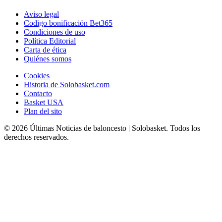
Aviso legal
Codigo bonificación Bet365
Condiciones de uso
Política Editorial
Carta de ética
Quiénes somos
Cookies
Historia de Solobasket.com
Contacto
Basket USA
Plan del sito
© 2026 Últimas Noticias de baloncesto | Solobasket. Todos los
derechos reservados.