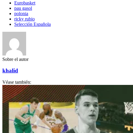
Eurobasket
pau gasol
polonia
ricky rubio
Selección Española
Sobre el autor
khalid
Véase también: