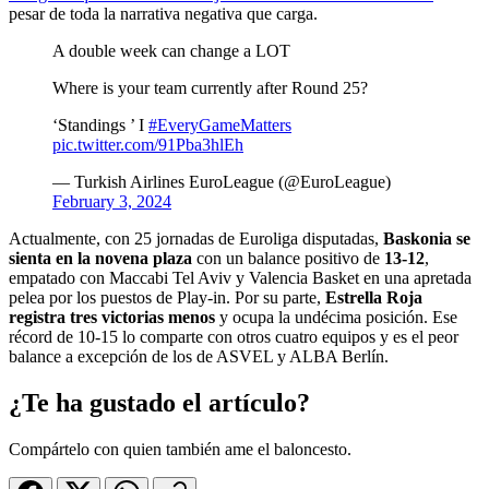
pesar de toda la narrativa negativa que carga.
A double week can change a LOT
Where is your team currently after Round 25?
‘Standings ’ I
#EveryGameMatters
pic.twitter.com/91Pba3hlEh
— Turkish Airlines EuroLeague (@EuroLeague)
February 3, 2024
Actualmente, con 25 jornadas de Euroliga disputadas,
Baskonia se
sienta en la novena plaza
con un balance positivo de
13-12
,
empatado con Maccabi Tel Aviv y Valencia Basket en una apretada
pelea por los puestos de Play-in. Por su parte,
Estrella Roja
registra tres victorias menos
y ocupa la undécima posición. Ese
récord de 10-15 lo comparte con otros cuatro equipos y es el peor
balance a excepción de los de ASVEL y ALBA Berlín.
¿Te ha gustado el artículo?
Compártelo con quien también ame el baloncesto.