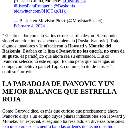
¡Hasta la Chima, Moneke!
#LigaEndesa
#ListosParaRomperla
@Baskonia
pic.twitter.com/0HOTgpJf1g
— Basket en Movistar Plus+ (@MovistarBasket)
February 4, 2024
“El entrenador cometió varios errores cardinales, no Sferopoulos
sino el anterior, todos sabemos quién era [Dusko Ivanovic]. Trajo
algunos jugadores y
le ofrecieron a Howard y Moneke del
Baskonia
. Estaban en la lista e
Ivanovic no los quería, no eran de
su gusto
, es paradójico que ahora sea su entrenador. Dusko
Ivanovic seleccionó este equipo. Es una pena que no tengas un
equipo competitivo para el Top 8, con un ejército de fans así”,
confesó Gurovic.
LA PARADOJA DE IVANOVIC Y UN
MEJOR BALANCE QUE ESTRELLA
ROJA
Como Gurovic dice, es más que curioso que precisamente ahora
Ivanovic dirija a un equipo cuyos pilares indiscutibles son Howard y
Moneke. En especial, el segundo ha resaltado en diversas ocasiones
lo a gusto que se encuentra bajo las órdenes del técnico serbio
a