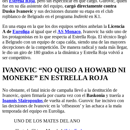
del
Estrella Roja
, pero sin especificar en qué cargo. Gurovic, quien
fue en su día asistente del equipo,
cargó directamente contra
Dusko
Ivanovic
y sus decisiones durante su etapa en el club
rojiblanco de Belgrado en el programa
Indirekt
en K1.
En una etapa en la que los dos equipos serbios anhelan la
Licencia
A de
Euroliga
al igual que el
AS
Monaco
, Ivanovic ha sido uno de
los protagonistas en lo que respecta al Estrella Roja. El técnico llegó
a Belgrado con un equipo de capa caída, siendo una de las mayores
decepciones de la competición. De manera radical y nada más llegar,
le dio un giro de 180 grados a la dinámica y Estrella Roja volvió a
ser competitivo.
IVANOVIC “NO QUISO A HOWARD NI
MONEKE” EN ESTRELLA ROJA
No obstante, el fatal inicio de campaña llevó a la destitución de
Ivanovic, quien firmaría por cuarta vez con el
Baskonia
y traería a
Ioannis Sfairopoulos
de vuelta al ruedo. Gurovic fue incisivo con
las decisiones de Ivanovic en la ‘offseason’ y las achaca a la mala
temporada del equipo en Euroliga.
UNO DE LOS MATES DEL ANO