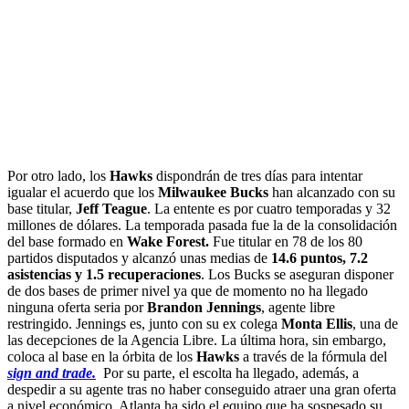
Por otro lado, los
Hawks
dispondrán de tres días para intentar
igualar el acuerdo que los
Milwaukee Bucks
han alcanzado con su
base titular,
Jeff Teague
. La entente es por cuatro temporadas y 32
millones de dólares. La temporada pasada fue la de la consolidación
del base formado en
Wake Forest.
Fue titular en 78 de los 80
partidos disputados y alcanzó unas medias de
14.6 puntos, 7.2
asistencias y 1.5 recuperaciones
. Los Bucks se aseguran disponer
de dos bases de primer nivel ya que de momento no ha llegado
ninguna oferta seria por
Brandon Jennings
, agente libre
restringido. Jennings es, junto con su ex colega
Monta Ellis
, una de
las decepciones de la Agencia Libre. La última hora, sin embargo,
coloca al base en la órbita de los
Hawks
a través de la fórmula del
sign and trade.
Por su parte, el escolta ha llegado, además, a
despedir a su agente tras no haber conseguido atraer una gran oferta
a nivel económico. Atlanta ha sido el equipo que ha sospesado su