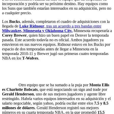
incorporación y podría ser su próximo destino. Hay equipos como
los Suns que también estarían interesados en su adquisición, pero no
a cualquier precio.
Los
Bucks
, además, completaron el cuadro de adquisiciones con la
llegada de
Luke Ridnour
, tras un acuerdo a tres bandas entre
Milwaukee, Minnesota y Oklahoma City.
Minnesota recuperaría a
Corey Brewer
, quien hizo un buen papel en Denver la temporada
pasada. Este acuerdo todavía no es oficial. Ambos jugadores ya
estuvieron en sus nuevos equipos. Ridnour estuvo en los Bucks por
espacio de dos temporadas antes de llegar a Minnesota en la
temporada 2010-11 y Brewer jugó sus primeras cuatro temporadas
NBA en los
T-Wolves
.
Otro equipo que se ha sumado a la puja por
Monta Ellis
es Charlotte Bobcats
, que está negociando un sign and trade por
Gerald Henderson
, uno de sus mejores jugadores y agente libre
restringido. Habría varios equipos interesados en su adquisición y el
salario negociable, según yahoo, podría oscilar entre elos
7.5 y 8.5
millones de dólares
. Gerald Henderson registró sus mejores
números en su cuarta temporada NBA, en la que promedió
15.5