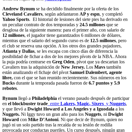
Andrew Bynum
se ha decidido finalmente por la oferta de los
Cleveland Cavaliers
, según adelantaron
AP y espn
, y completó
Yahoo Sports
. El historial de lesiones del siete pies ha derivado en
un peculiar contrato de dos temporadas y
24.5 millones
que se
desglosa de la siguiente manera: para el primer año, con salario de
12 millones
, el jugador tiene garantizados 6 millones de dólares,
mientras que el salario del segundo curso es de
12.5 millones
, pero
el club se reserva una opción. A los otros dos grandes pujadores,
Atlanta y Dallas
, se les escapa con cinco días de diferencia la
posibilidad de fichar a dos de los mejores pívots de la NBA. Ahora
la puja podría centrarse en
Greg Oden
, pívot que ya descartan los
Cavaliers tras la adquisición de
New Jersey.
Los
Mavs
también
están analizando el fichaje del pívot
Samuel Dalembert, agente
libre,
con el que se han reunido recientemente. Sus números en los
Bucks
durante la temporada pasada fueron de
6.7 puntos y 5.9
rebotes
.
Bynum
llegó a
Philadelphia
el verano pasado después de participar
en
el blockbuster trade
entre
Lakers, Magic, Sixers
y
Nuggets
,
y que llevó a
Dwight Howard a Los Angeles y a Iguodala
a los
Nuggets.
Ni Iggy tuvo un gran año para los
Nuggets
, ni
Dwight
Howard
con
Mike D’Antoni
. Ni que decir de Bynum, quien no
jugó ni un solo partido tras la recaída de su lesión de rodilla
provocada por conductas pueriles. Un curso después, ningún gran