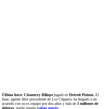
Última hora
:
Chauncey Billups
jugará en
Detroit Pistons
. El
base, agente libre procedente de Los Clippers, ha llegado a un
acuerdo con su ex equipo por dos años y más de
5 millones de
dólares,
según apunta
yahoo sports.