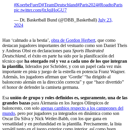
#KoerbeFuerD
#TeamDeutschland
#Paris2024
#RoadtoParis
pic.twitter.com/0zJqiHoGU7
— Dt. Basketball Bund (@DBB_Basketball)
July 23,
2024
Han ‘calmado a la bestia’,
obra de Gordon Herbert
, que como
destacan jugadores importantes del vestuario como son Daniel Theis
y Andreas Obst en declaraciones para
Sports Illustrated
Deutschland
, el éxito en parte ha sido por la planificación del
técnico que
ha otorgado rol y voz a cada uno de los que integran
la plantilla
, liderados por Schröder, y con un papel cada vez más
importante en pista y juego de la estrella en potencia Franz Wagner.
Además, los jugadores afirman que ‘Gordie’ “ha dirigido al
baloncesto alemán en la dirección correcta” y que “hace divertido”
el honor de defender la camiseta germana.
Esa
unión de grupo y roles definidos es, seguramente, una de las
grandes bazas
para Alemania en los Juegos Olímpicos de
baloncesto, con solo
apenas cambios respecto a los campeones del
mundo
, pero por jugadores ya integrados en dinámica como son
Oscar Da Silva y Nick Weiler-Babb, con los que gana en
versatilidad y en profundidad en la plantilla. Precisamente, la lista
versátil tanto en el juego exterior como interior, así como buen