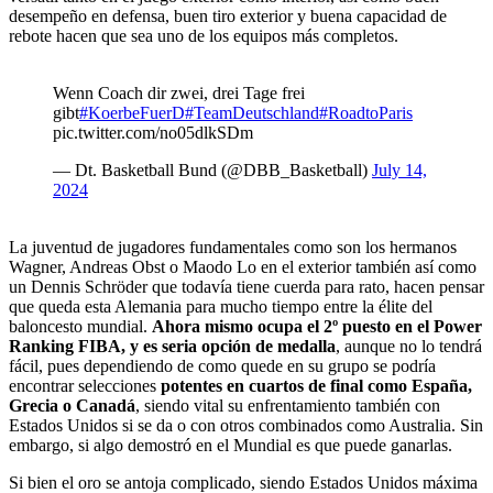
desempeño en defensa, buen tiro exterior y buena capacidad de
rebote hacen que sea uno de los equipos más completos.
Wenn Coach dir zwei, drei Tage frei
gibt
#KoerbeFuerD
#TeamDeutschland
#RoadtoParis
pic.twitter.com/no05dlkSDm
— Dt. Basketball Bund (@DBB_Basketball)
July 14,
2024
La juventud de jugadores fundamentales como son los hermanos
Wagner, Andreas Obst o Maodo Lo en el exterior también así como
un Dennis Schröder que todavía tiene cuerda para rato, hacen pensar
que queda esta Alemania para mucho tiempo entre la élite del
baloncesto mundial.
Ahora mismo ocupa el 2º puesto en el Power
Ranking FIBA, y es seria opción de medalla
, aunque no lo tendrá
fácil, pues dependiendo de como quede en su grupo se podría
encontrar selecciones
potentes en cuartos de final como España,
Grecia o Canadá
, siendo vital su enfrentamiento también con
Estados Unidos si se da o con otros combinados como Australia. Sin
embargo, si algo demostró en el Mundial es que puede ganarlas.
Si bien el oro se antoja complicado, siendo Estados Unidos máxima