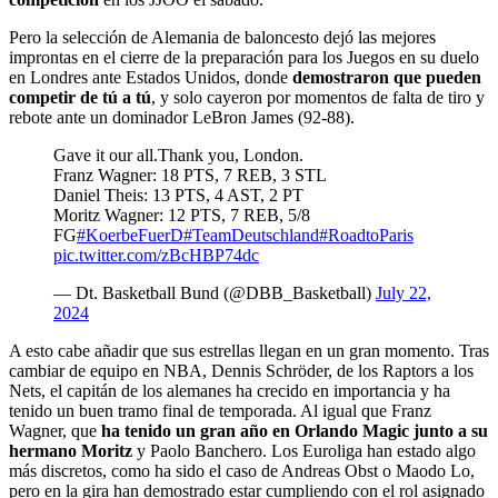
Pero la selección de Alemania de baloncesto dejó las mejores
improntas en el cierre de la preparación para los Juegos en su duelo
en Londres ante Estados Unidos, donde
demostraron que pueden
competir de tú a tú
, y solo cayeron por momentos de falta de tiro y
rebote ante un dominador LeBron James (92-88).
Gave it our all.Thank you, London.
Franz Wagner: 18 PTS, 7 REB, 3 STL
Daniel Theis: 13 PTS, 4 AST, 2 PT
Moritz Wagner: 12 PTS, 7 REB, 5/8
FG
#KoerbeFuerD
#TeamDeutschland
#RoadtoParis
pic.twitter.com/zBcHBP74dc
— Dt. Basketball Bund (@DBB_Basketball)
July 22,
2024
A esto cabe añadir que sus estrellas llegan en un gran momento. Tras
cambiar de equipo en NBA, Dennis Schröder, de los Raptors a los
Nets, el capitán de los alemanes ha crecido en importancia y ha
tenido un buen tramo final de temporada. Al igual que Franz
Wagner, que
ha tenido un gran año en Orlando Magic junto a su
hermano Moritz
y Paolo Banchero. Los Euroliga han estado algo
más discretos, como ha sido el caso de Andreas Obst o Maodo Lo,
pero en la gira han demostrado estar cumpliendo con el rol asignado