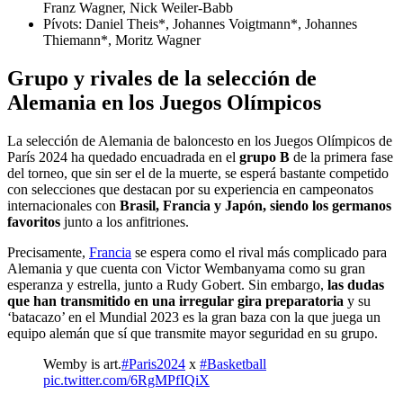
Franz Wagner, Nick Weiler-Babb
Pívots: Daniel Theis*, Johannes Voigtmann*, Johannes
Thiemann*, Moritz Wagner
Grupo y rivales de la selección de
Alemania en los Juegos Olímpicos
La selección de Alemania de baloncesto en los Juegos Olímpicos de
París 2024 ha quedado encuadrada en el
grupo B
de la primera fase
del torneo, que sin ser el de la muerte, se esperá bastante competido
con selecciones que destacan por su experiencia en campeonatos
internacionales con
Brasil, Francia y Japón, siendo los germanos
favoritos
junto a los anfitriones.
Precisamente,
Francia
se espera como el rival más complicado para
Alemania y que cuenta con Victor Wembanyama como su gran
esperanza y estrella, junto a Rudy Gobert. Sin embargo,
las dudas
que han transmitido en una irregular gira preparatoria
y su
‘batacazo’ en el Mundial 2023 es la gran baza con la que juega un
equipo alemán que sí que transmite mayor seguridad en su grupo.
Wemby is art.
#Paris2024
x
#Basketball
pic.twitter.com/6RgMPfIQiX