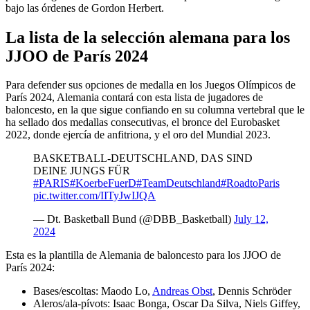
bajo las órdenes de Gordon Herbert.
La lista de la selección alemana para los
JJOO de París 2024
Para defender sus opciones de medalla en los Juegos Olímpicos de
París 2024, Alemania contará con esta lista de jugadores de
baloncesto, en la que sigue confiando en su columna vertebral que le
ha sellado dos medallas consecutivas, el bronce del Eurobasket
2022, donde ejercía de anfitriona, y el oro del Mundial 2023.
BASKETBALL-DEUTSCHLAND, DAS SIND
DEINE JUNGS FÜR
#PARIS
#KoerbeFuerD
#TeamDeutschland
#RoadtoParis
pic.twitter.com/IITyJwIJQA
— Dt. Basketball Bund (@DBB_Basketball)
July 12,
2024
Esta es la plantilla de Alemania de baloncesto para los JJOO de
París 2024:
Bases/escoltas: Maodo Lo,
Andreas Obst
, Dennis Schröder
Aleros/ala-pívots: Isaac Bonga, Oscar Da Silva, Niels Giffey,