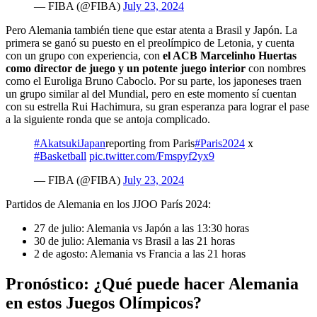
— FIBA (@FIBA)
July 23, 2024
Pero Alemania también tiene que estar atenta a Brasil y Japón. La
primera se ganó su puesto en el preolímpico de Letonia, y cuenta
con un grupo con experiencia, con
el ACB Marcelinho Huertas
como director de juego y un potente juego interior
con nombres
como el Euroliga Bruno Caboclo. Por su parte, los japoneses traen
un grupo similar al del Mundial, pero en este momento sí cuentan
con su estrella Rui Hachimura, su gran esperanza para lograr el pase
a la siguiente ronda que se antoja complicado.
#AkatsukiJapan
reporting from Paris
#Paris2024
x
#Basketball
pic.twitter.com/Fmspyf2yx9
— FIBA (@FIBA)
July 23, 2024
Partidos de Alemania en los JJOO París 2024:
27 de julio: Alemania vs Japón a las 13:30 horas
30 de julio: Alemania vs Brasil a las 21 horas
2 de agosto: Alemania vs Francia a las 21 horas
Pronóstico: ¿Qué puede hacer Alemania
en estos Juegos Olímpicos?