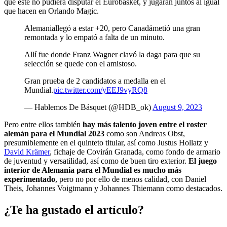
que este no pudiera disputar el Eurobasket, y jugarán juntos al igual
que hacen en Orlando Magic.
Alemaniallegó a estar +20, pero Canadámetió una gran
remontada y lo empató a falta de un minuto.
Allí fue donde Franz Wagner clavó la daga para que su
selección se quede con el amistoso.
Gran prueba de 2 candidatos a medalla en el
Mundial.
pic.twitter.com/yEEJ9vyRQ8
— Hablemos De Básquet (@HDB_ok)
August 9, 2023
Pero entre ellos también
hay más talento joven entre el roster
alemán para el Mundial 2023
como son Andreas Obst,
presumiblemente en el quinteto titular, así como Justus Hollatz y
David Krämer
, fichaje de Covirán Granada, como fondo de armario
de juventud y versatilidad, así como de buen tiro exterior.
El juego
interior de Alemania para el Mundial es mucho más
experimentado
, pero no por ello de menos calidad, con Daniel
Theis, Johannes Voigtmann y Johannes Thiemann como destacados.
¿Te ha gustado el artículo?