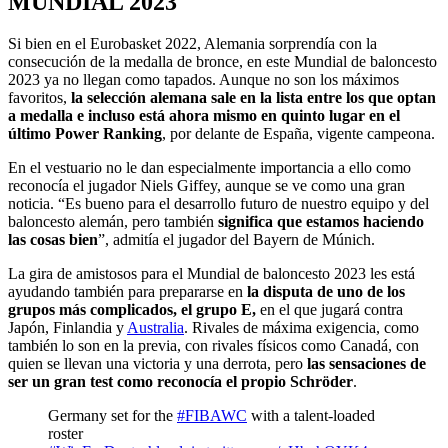
MUNDIAL 2023
Si bien en el Eurobasket 2022, Alemania sorprendía con la
consecución de la medalla de bronce, en este Mundial de baloncesto
2023 ya no llegan como tapados. Aunque no son los máximos
favoritos,
la selección alemana sale en la lista entre los que optan
a medalla e incluso está ahora mismo en quinto lugar en el
último Power Ranking
, por delante de España, vigente campeona.
En el vestuario no le dan especialmente importancia a ello como
reconocía el jugador Niels Giffey, aunque se ve como una gran
noticia. “Es bueno para el desarrollo futuro de nuestro equipo y del
baloncesto alemán, pero también
significa que estamos haciendo
las cosas bien
”, admitía el jugador del Bayern de Múnich.
La gira de amistosos para el Mundial de baloncesto 2023 les está
ayudando también para prepararse en
la disputa de uno de los
grupos más complicados, el grupo E,
en el que jugará contra
Japón, Finlandia y
Australia
. Rivales de máxima exigencia, como
también lo son en la previa, con rivales físicos como Canadá, con
quien se llevan una victoria y una derrota, pero
las sensaciones de
ser un gran test como reconocía el propio Schröder
.
Germany set for the
#FIBAWC
with a talent-loaded
roster