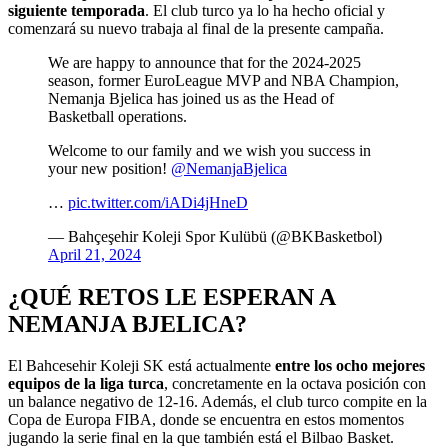
siguiente temporada
. El club turco ya lo ha hecho oficial y
comenzará su nuevo trabaja al final de la presente campaña.
We are happy to announce that for the 2024-2025
season, former EuroLeague MVP and NBA Champion,
Nemanja Bjelica has joined us as the Head of
Basketball operations.
Welcome to our family and we wish you success in
your new position!
@NemanjaBjelica
…
pic.twitter.com/iADi4jHneD
— Bahçeşehir Koleji Spor Kulübü (@BKBasketbol)
April 21, 2024
¿QUÉ RETOS LE ESPERAN A
NEMANJA BJELICA?
El Bahcesehir Koleji SK está actualmente
entre los ocho mejores
equipos de la liga turca
, concretamente en la octava posición con
un balance negativo de 12-16. Además, el club turco compite en la
Copa de Europa FIBA, donde se encuentra en estos momentos
jugando la serie final en la que también está el Bilbao Basket.