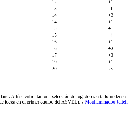
12
+1
13
-1
14
+3
14
+1
15
+1
15
-4
16
+1
16
+2
17
+3
19
+1
20
-3
and. Allí se enfrentan una selección de jugadores estadounidenses
 (que juega en el primer equipo del ASVEL), y
Mouhammadou Jaiteh,