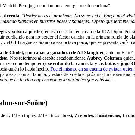
el Madrid. Pero jugar con tan poca energía me decepciona"
la derrota
: "
Perder no es el problema. No somos ni el Barça ni el Ma
 demasiado blandos en nuestros pases y bandejas. Espero que terminem
ego, y volvió a perder
, en esta ocasión, en casa de la JDA Dijon. Por s
uir perdiendo para no perder el factor cancha en la primera ronda de pl
d
, y el OLB sigue aspirando a esa octava plaza, que se presenta carísima
oria de Cholet, con canasta ganadora de AJ Slaughter
, ante un Elan 
ista
. Nos referimos al escolta estadounidense
Aubrey Coleman
quien,
en marzo como temporero),
se enfundó la camiseta y las botas y jugó 3
ocía quién lo había hecho.
Fue él mismo, en su cuenta de twitter, quien
para estar con su familia, y estará de vuelta el próximo fin de semana 
 porque en la vida hay cosas más importantes que el basket
".
alon-sur-Saône)
de 2; 1/3 en triples; 3/3 en tiros libres),
7 rebotes, 8 asistencias, 1 rob