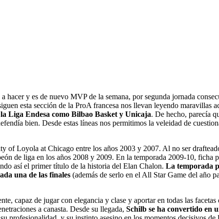
ó a hacer y es de nuevo MVP de la semana, por segunda jornada consecu
guen esta sección de la ProA francesa nos llevan leyendo maravillas a
de la Liga Endesa como Bilbao Basket y Unicaja
. De hecho, parecía q
fendía bien. Desde estas líneas nos permitimos la veleidad de cuestion
sity of Loyola at Chicago entre los años 2003 y 2007. Al no ser draft
n de liga en los años 2008 y 2009. En la temporada 2009-10, ficha p
o así el primer título de la historia del Elan Chalon.
La temporada pa
da una de las finales
(además de serlo en el All Star Game del año pa
te, capaz de jugar con elegancia y clase y aportar en todas las facetas d
enetraciones a canasta. Desde su llegada,
Schilb se ha convertido en 
, su profesionalidad, y su instinto asesino en los momentos decisivos de