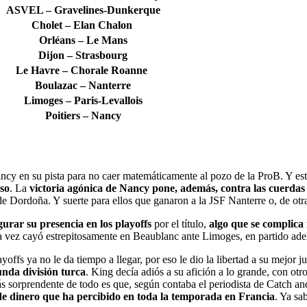
ASVEL – Gravelines-Dunkerque
Cholet – Elan Chalon
Orléans – Le Mans
Dijon – Strasbourg
Le Havre – Chorale Roanne
Boulazac – Nanterre
Limoges – Paris-Levallois
Poitiers – Nancy
ancy en su pista para no caer matemáticamente al pozo de la ProB
. Y es
nso
. La
victoria agónica de Nancy pone, además, contra las cuerdas
e Dordoña. Y suerte para ellos que ganaron a la JSF Nanterre o, de ot
rar su presencia en los playoffs
por el título,
algo que se complica 
ta vez cayó estrepitosamente en Beaublanc ante Limoges, en partido ade
fs ya no le da tiempo a llegar, por eso le dio la libertad a su mejor 
gunda división turca
. King decía adiós a su afición a lo grande, con otr
ás sorprendente de todo es que, según contaba el periodista de Catch a
 de dinero que ha percibido en toda la temporada en Francia
. Ya sa