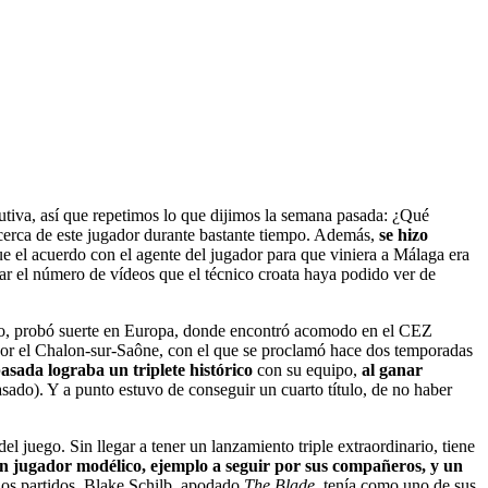
tiva, así que repetimos lo que dijimos la semana pasada: ¿Qué
cerca de este jugador durante bastante tiempo. Además,
se hizo
ue el acuerdo con el agente del jugador para que viniera a Málaga era
ar el número de vídeos que el técnico croata haya podido ver de
eado, probó suerte en Europa, donde encontró acomodo en el CEZ
or el Chalon-sur-Saône, con el que se proclamó hace dos temporadas
sada lograba un triplete histórico
con su equipo,
al ganar
sado). Y a punto estuvo de conseguir un cuarto título, de no haber
el juego. Sin llegar a tener un lanzamiento triple extraordinario, tiene
un jugador modélico, ejemplo a seguir por sus compañeros, y un
 los partidos. Blake Schilb, apodado
The Blade
, tenía como uno de sus