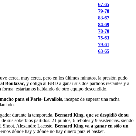
67-65
79-78
83-67
84-69
78-70
75-63
79-61
63-65
tuvo cerca, muy cerca, pero en los últimos minutos, la presión pudo
 al Boulazac
, y obliga al BBD a ganar sus dos partidos restantes y a
ra forma, estaríamos hablando de otro equipo descendido.
mucho para el Paris- Levallois
, incapaz de superar una racha
lantado.
jugador durante la temporada,
Bernard King, que se despidió de su
o de sus soberbios partidos: 21 puntos, 6 rebotes y 9 asistencias, siendo
nd Shoot, Alexandre Lacoste,
Bernard King va a ganar en sólo un
bemos dónde hay y dónde no hay dinero para el basket.