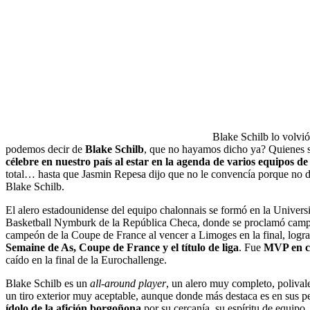
Blake Schilb lo volvi
podemos decir de
Blake Schilb
, que no hayamos dicho ya? Quienes si
célebre en nuestro país al estar en la agenda de varios equipos 
total… hasta que Jasmin Repesa dijo que no le convencía porque no de
Blake Schilb.
El alero estadounidense del equipo chalonnais se formó en la Univer
Basketball Nymburk de la República Checa, donde se proclamó campeó
campeón de la Coupe de France al vencer a Limoges en la final, logrand
Semaine de As, Coupe de France y el título de liga
. Fue
MVP en ca
caído en la final de la Eurochallenge.
Blake Schilb es un
all-around player
, un alero muy completo, polivalen
un tiro exterior muy aceptable, aunque donde más destaca es en sus p
ídolo de la afición borgoñona
por su cercanía, su espíritu de equipo