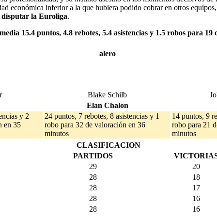
dad económica inferior a la que hubiera podido cobrar en otros equipos
 disputar la Euroliga
.
omedia
15.4 puntos, 4.8 rebotes, 5.4 asistencias y 1.5 robos para 19
alero
r
Blake Schilb
J
Elan Chalon
encias y 2
24 puntos, 7 rebotes, 8 asistencias y 1
14 puntos, 9 re
n en 35
robo para 32 de valoración en 36
robo para 21 d
minutos
minutos
CLASIFICACION
PARTIDOS
VICTORIA
29
20
28
18
28
17
28
16
28
16