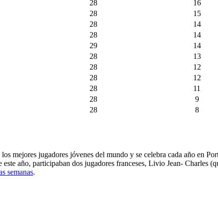
28
16
28
15
28
14
28
14
29
14
28
13
28
12
28
12
28
11
28
9
28
8
os mejores jugadores jóvenes del mundo y se celebra cada año en Portl
de este año, participaban dos jugadores franceses, Livio Jean- Charles
nas semanas
.