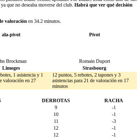
, ya que no deseaba moverse del club.
Habrá que ver qué decisión
 de valoración
en 34.2 minutos.
ala-pívot
Pívot
ohn Brockman
Romain Duport
Limoges
Strasbourg
botes, 1 asistencia y 1
12 puntos, 5 rebotes, 2 tapones y 3
e valoración en 27
asistencias para 21 de valoración en 17
minutos
S
DERROTAS
RACHA
9
-1
10
-1
11
-3
12
-1
12
-1