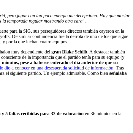
drid, pero jugar con tan poca energía me decepciona. Hay que mostar
os la temporada regular mostrando otra cara
".
uerte para la SIG, sus perseguidores directos también cayeron en la
ayoffs. De similar contundencia fue la derrota de uno de los que sigue
, y por la que luchan cuatro equipos.
Chalon muy dependiente del
gran Blake Schilb
. A destacar también
 consciente de la importancia que el partido tenía para su equipo (y
1 minutos, pese a haberse enterado el día anterior de que su
 lo dio a conocer en una desesperada solicitud de información
. Tras
para el siguiente partido. Un ejemplo admirable. Como bien
señalaba
o y 5 faltas recibidas para 32 de valoración
en 36 minutos
en la