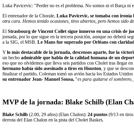
Luka Pavicevic: "Perder no es el problema. No somos ni el Barça ni 
El entrenador de la Chorale,
Luka Pavicevic, se tomaba con ironía 
otra cara. Hemos tenido ocasiones, tiros abiertos, pero hemos sido
El
Strasbourg de Vincent Collet sigue inmerso en una crisis de ju
jornada, por lo que sigue en la tercera posición, aunque no deberá seg
a la SIG, el MSB.
Le Mans fue superado por Orléans con clarida
Y
lo más destacable de la jornada, descensos aparte, fue la vict
un hecho
admirable que habla de la calidad humana de un deport
eso que no olvidemos que lleva seis partidos con Cholet tras llegar 
hermano había sido asesinado a tiros en Houston
, y que se descon
finalizar el partido, Coleman tomó un avión hacia los Estados Unidos 
su entrenador Jean- Manuel Sousa,
"
es para quitarse el sombrero,
MVP de la jornada: Blake Schilb (Elan Ch
Blake Schilb
(2.00, 29 años) (Elan Chalon):
24 puntos
(9/13 en tiros 
derrota del Elan Chalon en la pista del Cholet Basket
.