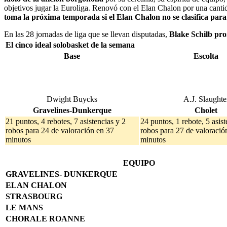
objetivos jugar la Euroliga. Renovó con el Elan Chalon por una canti
toma la próxima temporada si el Elan Chalon no se clasifica para
En las 28 jornadas de liga que se llevan disputadas,
Blake Schilb pr
El cinco ideal solobasket de la semana
Base
Escolta
Dwight Buycks
A.J. Slaughte
Gravelines-Dunkerque
Cholet
21 puntos, 4 rebotes, 7 asistencias y 2
24 puntos, 1 rebote, 5 asist
robos para 24 de valoración en 37
robos para 27 de valoració
minutos
minutos
EQUIPO
GRAVELINES- DUNKERQUE
ELAN CHALON
STRASBOURG
LE MANS
CHORALE ROANNE