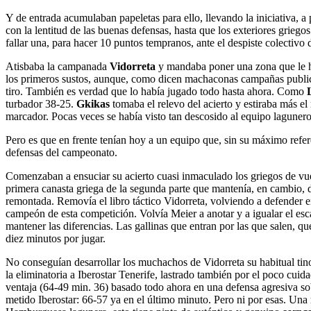
Y de entrada acumulaban papeletas para ello, llevando la iniciativa, a 
con la lentitud de las buenas defensas, hasta que los exteriores gri
fallar una, para hacer 10 puntos tempranos, ante el despiste colectivo
Atisbaba la campanada
Vidorreta
y mandaba poner una zona que le h
los primeros sustos, aunque, como dicen machaconas campañas publicita
tiro. También es verdad que lo había jugado todo hasta ahora. Como
turbador 38-25.
Gkikas
tomaba el relevo del acierto y estiraba más el 
marcador. Pocas veces se había visto tan descosido al equipo lagunero.
Pero es que en frente tenían hoy a un equipo que, sin su máximo refere
defensas del campeonato.
Comenzaban a ensuciar su acierto cuasi inmaculado los griegos de vuel
primera canasta griega de la segunda parte que mantenía, en cambio, do
remontada. Removía el libro táctico Vidorreta, volviendo a defender 
campeón de esta competición. Volvía Meier a anotar y a igualar el esca
mantener las diferencias. Las gallinas que entran por las que salen,
diez minutos por jugar.
No conseguían desarrollar los muchachos de Vidorreta su habitual tino 
la eliminatoria a Iberostar Tenerife, lastrado también por el poco cui
ventaja (64-49 min. 36) basado todo ahora en una defensa agresiva sobre
metido Iberostar: 66-57 ya en el último minuto. Pero ni por esas. Una 