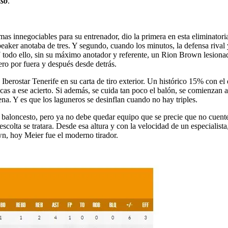
sso
.
omas innegociables para su entrenador, dio la primera en esta eliminatori
eaker anotaba de tres. Y segundo, cuando los minutos, la defensa rival y
 Y todo ello, sin su máximo anotador y referente, un Rion Brown lesion
ro por fuera y después desde detrás.
 Iberostar Tenerife en su carta de tiro exterior. Un histórico 15% con e
a ese acierto. Si además, se cuida tan poco el balón, se comienzan a d
a. Y es que los laguneros se desinflan cuando no hay triples.
ro baloncesto, pero ya no debe quedar equipo que se precie que no cuente
scolta se tratara. Desde esa altura y con la velocidad de un especialist
own, hoy Meier fue el moderno tirador.