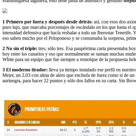
Hamburguesa lagunera, esto tiene pinta de auténtico y genuino
sorpa
1 Primero por fuera y después desde detrás
: así, con esos dos axi
puro lujo, que marcaba porcentajes de escándalo en los que hasta el sp
intensidad defensiva que hacía resbalar a todo un Iberostar Tenerife.
eso saben mucho por el Peloponeso y se consumaba la sorpresa, prime
2 No sin el triple:
tres, sólo tres. Esa paupérrima carta presentaba hoy
hoy entre los canarios y eso que normalmente se suman muchas muñecas 
White para un equipo que fue siempre a remolque de la propuesta helen
3 El moderno tirador:
lleva ya tiempo instalado ese perfil en nuest
Meier, un 2,03 con alma de alero que enchufa de fuera como si de un e
aurinegra, para hacer 22 puntos y sólo dos fallos en su carta. Sin Br