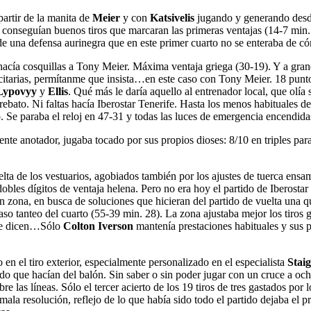
partir de la manita de
Meier
y con
Katsivelis
jugando y generando desde
egos conseguían buenos tiros que marcaran las primeras ventajas (14-7 m
 de una defensa aurinegra que en este primer cuarto no se enteraba de có
acía cosquillas a Tony Meier. Máxima ventaja griega (30-19). Y a gra
rias, permítanme que insista…en este caso con Tony Meier. 18 puntos ll
Lypovyy
y
Ellis
. Qué más le daría aquello al entrenador local, que olía 
rebato. Ni faltas hacía Iberostar Tenerife. Hasta los menos habituales de
 Se paraba el reloj en 47-31 y todas las luces de emergencia encendidas
nte anotador, jugaba tocado por sus propios dioses: 8/10 en triples par
ta de los vestuarios, agobiados también por los ajustes de tuerca ensa
bles dígitos de ventaja helena. Pero no era hoy el partido de Iberostar 
en zona, en busca de soluciones que hicieran del partido de vuelta una
so tanteo del cuarto (55-39 min. 28). La zona ajustaba mejor los tiros 
 que dicen…Sólo
Colton Iverson
mantenía prestaciones habituales y sus p
en el tiro exterior, especialmente personalizado en el especialista
Stai
dado que hacían del balón. Sin saber o sin poder jugar con un cruce a och
 las líneas. Sólo el tercer acierto de los 19 tiros de tres gastados por 
mala resolución, reflejo de lo que había sido todo el partido dejaba el 