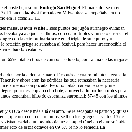
 el poste bajo sobre
Rodrigo San Miguel
. El marcador se movía
in. 7). El buen ala-pivot formado en Milwaukee se empeñaba en no
mo era la cosa: 21-15.
ndes males,
Davin White
…seis puntos del jugón aurinegro evitaban
evaba ya a aquellas alturas, con cuatro triples y un solo error en el
sangre con la extraordinaria serie en el triple de su equipo y un
 la rotación griega se sumaban al festival, para hacer irreconocible el
 en el bando visitante.
a un 65% total en tiros de campo. Todo ello, contra una de las mejores
mblados por la defensa canaria. Después de cuatro minutos llegaba la
Tenerife y ahora eran las pérdidas las que retrasaban la necesaria
 quimera menos complicada. Pero no había manera para el primer
griegos, pero desacoplaba el rebote, aprovechado por los locales para
untos generaban hilos de esperanza sutropical: 57-45 con los últimos
ger
y su 0/6 desde más allá del arco. Se le escapaba el partido y quizás
enta, que no a cuarenta minutos, se iban los griegos hasta los 15 de
los visitantes daba un poquito de luz en aquel túnel en el que se había
primer acto de estos octavos en 69-57. Si no lo remedia La