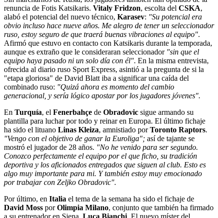
renuncia de Fotis Katsikaris.
Vitaly Fridzon
, escolta del
CSKA
,
alabó el potencial del nuevo técnico,
Karasev
:
"Su potencial era
obvio incluso hace nueve años. Me alegro de tener un seleccionador
ruso, estoy seguro de que traerá buenas vibraciones al equipo"
.
Afirmó que estuvo en contacto con Katsikaris durante la temporada,
aunque es extraño que le consideraran seleccionador
"sin que el
equipo haya pasado ni un solo día con él"
. En la misma entrevista,
ofrecida al diario ruso Sport Express, asintió a la pregunta de si la
"etapa gloriosa" de David Blatt iba a significar una caída del
combinado ruso:
"Quizá ahora es momento del cambio
generacional, y sería lógico apostar por los jugadores jóvenes".
En
Turquía
, el
Fenerbahçe
de
Obradovic
sigue armando su
plantilla para luchar por todo y reinar en Europa. El último fichaje
ha sido el lituano
Linas Kleiza
, amnistiado por
Toronto Raptors
.
"Vengo con el objetivo de ganar la Euroliga";
así de tajante se
mostró el jugador de 28 años.
"No he venido para ser segundo.
Conozco perfectamente el equipo por el que ficho, su tradición
deportiva y los aficionados entregados que siguen al club. Esto es
algo muy importante para mi. Y también estoy muy emocionado
por trabajar con Zeljko Obradovic".
Por último, en
Italia
el tema de la semana ha sido el fichaje de
David Moss
por
Olimpia Milano
, conjunto que también ha firmado
a su entrenador en Siena,
Luca Bianchi
. El nuevo míster del