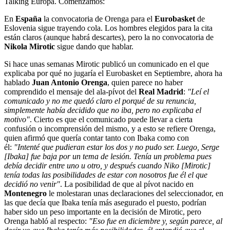
Talking Europa. Comenzamos:
En
España
la convocatoria de Orenga para el
Eurobasket
de
Eslovenia sigue trayendo cola. Los hombres elegidos para la cita
están claros (aunque habrá descartes), pero la no convocatoria de
Nikola Mirotic
sigue dando que hablar.
Si hace unas semanas Mirotic publicó un comunicado en el que
explicaba por qué no jugaría el Eurobasket en Septiembre, ahora ha
hablado
Juan Antonio Orenga
, quien parece no haber
comprendido el mensaje del ala-pívot del
Real Madrid
:
"Leí el
comunicado y no me quedó claro el porqué de su renuncia,
simplemente había decidido que no iba, pero no explicaba el
motivo"
. Cierto es que el comunicado puede llevar a cierta
confusión o incomprensión del mismo, y a esto se refiere Orenga,
quien afirmó que quería contar tanto con Ibaka como con
él:
"Intenté que pudieran estar los dos y no pudo ser. Luego, Serge
[Ibaka] fue baja por un tema de lesión. Tenía un problema pues
debía decidir entre uno u otro, y después cuando Niko [Mirotic]
tenía todas las posibilidades de estar con nosotros fue él el que
decidió no venir"
. La posibilidad de que al pívot nacido en
Montenegro
le molestaran unas declaraciones del seleccionador, en
las que decía que Ibaka tenía más asegurado el puesto, podrían
haber sido un peso importante en la decisión de Mirotic, pero
Orenga habló al respecto:
"Eso fue en diciembre y, según parece, al