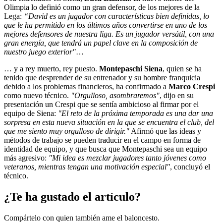
Olimpia lo definió como un gran defensor, de los mejores de la
Lega:
“David es un jugador con características bien definidas, lo
que le ha permitido en los últimos años convertirse en uno de los
mejores defensores de nuestra liga. Es un jugador versátil, con una
gran energía, que tendrá un papel clave en la composición de
nuestro juego exterior"
…
… y a rey muerto, rey puesto.
Montepaschi Siena
, quien se ha
tenido que desprender de su entrenador y su hombre franquicia
debido a los problemas financieros, ha confirmado a
Marco Crespi
como nuevo técnico.
"Orgulloso, asombraremos"
, dijo en su
presentación un Crespi que se sentía ambicioso al firmar por el
equipo de Siena:
"El reto de la próxima temporada es una dar una
sorpresa en esta nueva situación en la que se encuentra el club, del
que me siento muy orgulloso de dirigir."
Afirmó que las ideas y
métodos de trabajo se pueden traducir en el campo en forma de
identidad de equipo, y que busca que Montepaschi sea un equipo
más agresivo:
"Mi idea es mezclar jugadores tanto jóvenes como
veteranos, mientras tengan una motivación especial"
, concluyó el
técnico.
¿Te ha gustado el artículo?
Compártelo con quien también ame el baloncesto.