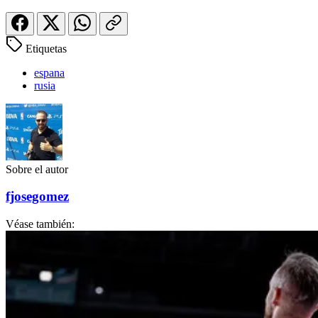
Etiquetas
espana
rusia
Sobre el autor
fjosegomez
Véase también: