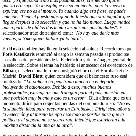
decir yo que Ibaka tenía más posibilidades, él entendió que el
puesto era suyo. Ya lo expliqué en su momento, pero lo vuelvo a
explicar, ese no es el motivo. Yo cuando digo esa frase, se puede
entender. Tiene el puesto más ganado Iniesta que otro jugador que
llegue después a la selección y que no ha ido nunca. Luego maticé
que a partir de ahí los dos tenían las mismas posibilidades"
. El
seleccionador trató de zanjar el tema:
"No hay que darle más
vueltas, si Niko quiere hablar ya lo hará"
.
En
Rusia
también hay lío en la selección absoluta. Recordemos que
Fotis Katsikaris
renunció al cargo la semana pasada al producirse
las salidas del presidente de la Federación y del mánager general de
la selección. Sobre el tema ha hablado el antecesor del ex-técnico de
Bilbao
, el seleccionador que consiguió el oro en el Eurobasket de
Madrid,
David Blatt
, quien considera que el baloncesto ruso está
politizado:
“La política ha penetrado mucho en el deporte,
incluyendo el baloncesto. Debido a esto, muchos buenos
profesionales, extranjeros que trabajan para el país, no están en
una posición muy buena y esto es un error”.
Blatt afirma que es un
momento difícil para coger las riendas del combinado ruso:
“No es
la situación ideal para preparar un Eurobasket. Dirigí siete años a
la Selección y al mismo tiempo hice todo lo posible para que la
política y el deporte no se acercaran. Intenté que estuvieran a la
máxima distancia la una de la otra”.
Sin marcharnos de Rusia, los jugadores también han opinado de la