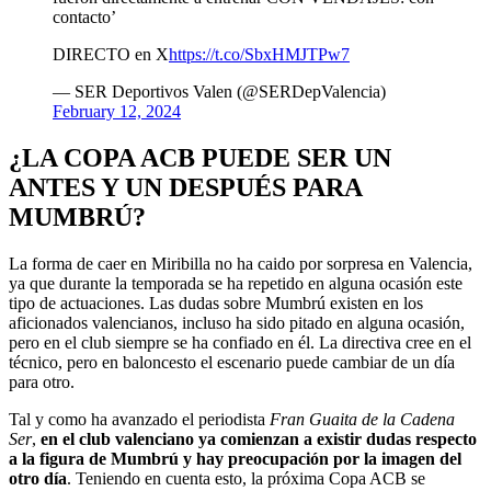
contacto’
DIRECTO en X
https://t.co/SbxHMJTPw7
— SER Deportivos Valen (@SERDepValencia)
February 12, 2024
¿LA COPA ACB PUEDE SER UN
ANTES Y UN DESPUÉS PARA
MUMBRÚ?
La forma de caer en Miribilla no ha caido por sorpresa en Valencia,
ya que durante la temporada se ha repetido en alguna ocasión este
tipo de actuaciones. Las dudas sobre Mumbrú existen en los
aficionados valencianos, incluso ha sido pitado en alguna ocasión,
pero en el club siempre se ha confiado en él. La directiva cree en el
técnico, pero en baloncesto el escenario puede cambiar de un día
para otro.
Tal y como ha avanzado el periodista
Fran Guaita de la Cadena
Ser
,
en el club valenciano ya comienzan a existir dudas respecto
a la figura de Mumbrú y hay preocupación por la imagen del
otro día
. Teniendo en cuenta esto, la próxima Copa ACB se