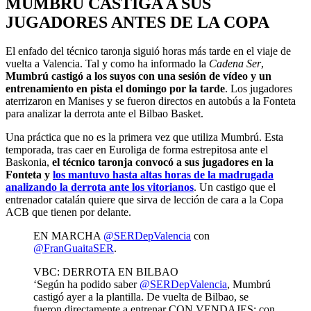
MUMBRÚ CASTIGA A SUS
JUGADORES ANTES DE LA COPA
El enfado del técnico taronja siguió horas más tarde en el viaje de
vuelta a Valencia. Tal y como ha informado la
Cadena Ser
,
Mumbrú castigó a los suyos con una sesión de vídeo y un
entrenamiento en pista el domingo por la tarde
. Los jugadores
aterrizaron en Manises y se fueron directos en autobús a la Fonteta
para analizar la derrota ante el Bilbao Basket.
Una práctica que no es la primera vez que utiliza Mumbrú. Esta
temporada, tras caer en Euroliga de forma estrepitosa ante el
Baskonia,
el técnico taronja convocó a sus jugadores en la
Fonteta y
los mantuvo hasta altas horas de la madrugada
analizando la derrota ante los vitorianos
. Un castigo que el
entrenador catalán quiere que sirva de lección de cara a la Copa
ACB que tienen por delante.
EN MARCHA
@SERDepValencia
con
@FranGuaitaSER
.
VBC: DERROTA EN BILBAO
‘Según ha podido saber
@SERDepValencia
, Mumbrú
castigó ayer a la plantilla. De vuelta de Bilbao, se
fueron directamente a entrenar CON VENDAJES: con