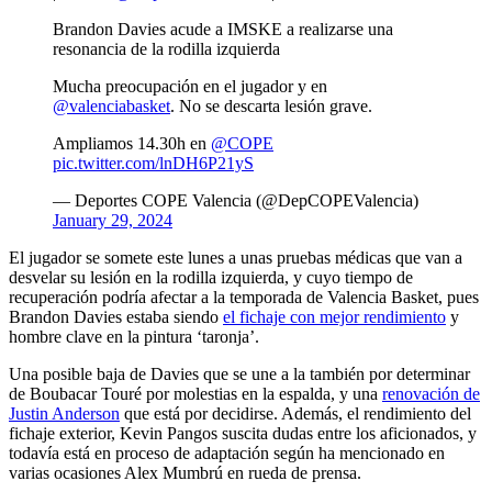
Brandon Davies acude a IMSKE a realizarse una
resonancia de la rodilla izquierda
Mucha preocupación en el jugador y en
@valenciabasket
. No se descarta lesión grave.
Ampliamos 14.30h en
@COPE
pic.twitter.com/lnDH6P21yS
— Deportes COPE Valencia (@DepCOPEValencia)
January 29, 2024
El jugador se somete este lunes a unas pruebas médicas que van a
desvelar su lesión en la rodilla izquierda, y cuyo tiempo de
recuperación podría afectar a la temporada de Valencia Basket, pues
Brandon Davies estaba siendo
el fichaje con mejor rendimiento
y
hombre clave en la pintura ‘taronja’.
Una posible baja de Davies que se une a la también por determinar
de Boubacar Touré por molestias en la espalda, y una
renovación de
Justin Anderson
que está por decidirse. Además, el rendimiento del
fichaje exterior, Kevin Pangos suscita dudas entre los aficionados, y
todavía está en proceso de adaptación según ha mencionado en
varias ocasiones Alex Mumbrú en rueda de prensa.