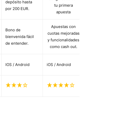
depósito hasta
tu primera
por 200 EUR.
apuesta
Apuestas con
Bono de
cuotas mejoradas
bienvenida fácil
y funcionalidades
de entender.
como cash out.
IOS / Android
iOS / Android