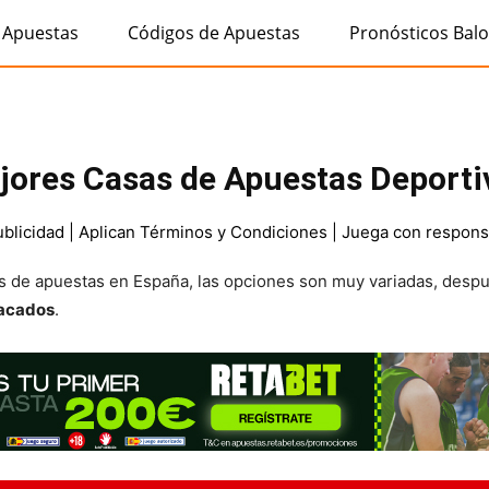
 Apuestas
Códigos de Apuestas
Pronósticos Bal
jores Casas de Apuestas Deporti
ublicidad | Aplican Términos y Condiciones | Juega con respons
 de apuestas en España, las opciones son muy variadas, despué
tacados
.