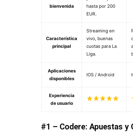
bienvenida
hasta por 200
EUR.
Streaming en
Característica
vivo, buenas
principal
cuotas para La
Liga.
Aplicaciones
IOS / Android
disponibles
Experiencia
de usuario
#1 – Codere: Apuestas y 