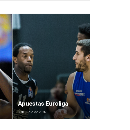
Apuestas Euroliga
1 de junio de 2026