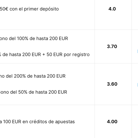
50€ con el primer depósito
4.0
ono del 100% de hasta 200 EUR
3.70
 de hasta 200 EUR + 50 EUR por registro
no del 200% de hasta 200 EUR
3.60
Bono del 50% de hasta 200 EUR
a 100 EUR en créditos de apuestas
4.00