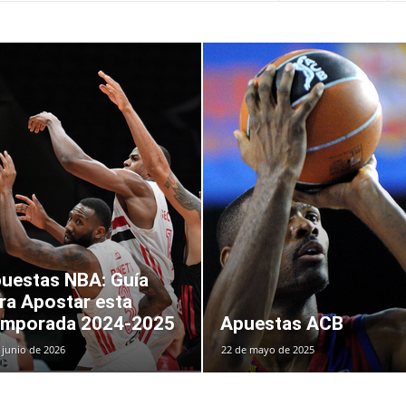
uestas NBA: Guía
ra Apostar esta
mporada 2024-2025
Apuestas ACB
 junio de 2026
22 de mayo de 2025