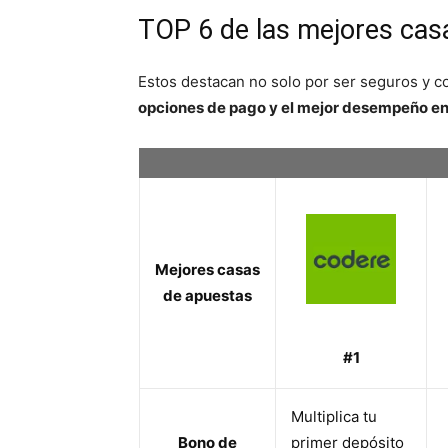
TOP 6 de las mejores cas
Estos destacan no solo por ser seguros y c
opciones de pago y el mejor desempeño en 
Mejores casas
de apuestas
#1
Multiplica tu
Bono de
primer depósito