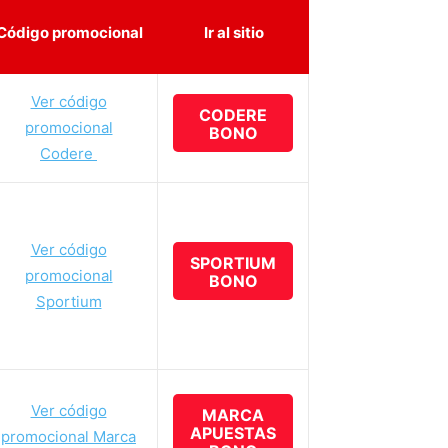
Código promocional
Ir al sitio
Ver código
CODERE
promocional
BONO
Codere
Ver código
SPORTIUM
promocional
BONO
Sportium
Ver código
MARCA
APUESTAS
promocional Marca