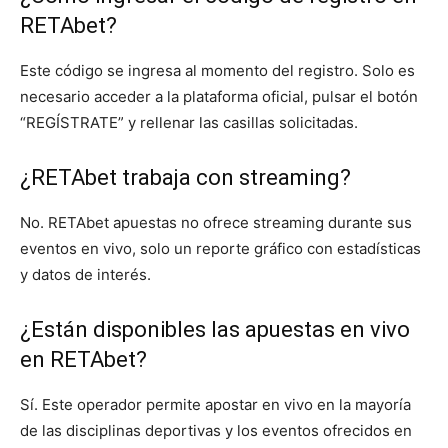
RETAbet?
Este código se ingresa al momento del registro. Solo es
necesario acceder a la plataforma oficial, pulsar el botón
“REGÍSTRATE” y rellenar las casillas solicitadas.
¿RETAbet trabaja con streaming?
No. RETAbet apuestas no ofrece streaming durante sus
eventos en vivo, solo un reporte gráfico con estadísticas
y datos de interés.
¿Están disponibles las apuestas en vivo
en RETAbet?
Sí. Este operador permite apostar en vivo en la mayoría
de las disciplinas deportivas y los eventos ofrecidos en