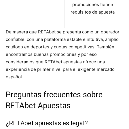
promociones tienen
requisitos de apuesta
De manera que RETAbet se presenta como un operador
confiable, con una plataforma estable e intuitiva, amplio
catálogo en deportes y cuotas competitivas. También
encontramos buenas promociones y por eso
consideramos que RETAbet apuestas ofrece una
experiencia de primer nivel para el exigente mercado
español.
Preguntas frecuentes sobre
RETAbet Apuestas
¿RETAbet apuestas es legal?