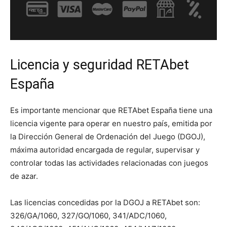
Licencia y seguridad RETAbet
España
Es importante mencionar que RETAbet España tiene una
licencia vigente para operar en nuestro país, emitida por
la Dirección General de Ordenación del Juego (DGOJ),
máxima autoridad encargada de regular, supervisar y
controlar todas las actividades relacionadas con juegos
de azar.
Las licencias concedidas por la DGOJ a RETAbet son:
326/GA/1060, 327/GO/1060, 341/ADC/1060,