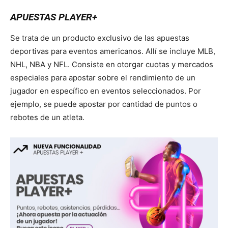
APUESTAS PLAYER+
Se trata de un producto exclusivo de las apuestas
deportivas para eventos americanos. Allí se incluye MLB,
NHL, NBA y NFL. Consiste en otorgar cuotas y mercados
especiales para apostar sobre el rendimiento de un
jugador en específico en eventos seleccionados. Por
ejemplo, se puede apostar por cantidad de puntos o
rebotes de un atleta.