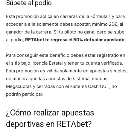
Súbete al podio
Esta promoción aplica en carreras de la Fórmula 1 y para
acceder a ella solamente debes apostar, mínimo 20€, al
ganador de la carrera. Si tu piloto no gana, pero se sube
al podio,
RETAbet te regresa el 50% del valor apostado
.
Para conseguir este beneficio debes estar registrado en
el sitio bajo licencia Estatal y tener tu cuenta verificada.
Esta promoción es válida solamente en apuestas simples,
de manera que las apuestas de sistema, mutuas,
Megacuotas y cerradas con el sistema Cash OUT, no
podrán participar.
¿Cómo realizar apuestas
deportivas en RETAbet?