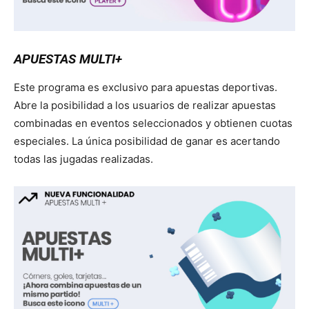
APUESTAS MULTI+
Este programa es exclusivo para apuestas deportivas.
Abre la posibilidad a los usuarios de realizar apuestas
combinadas en eventos seleccionados y obtienen cuotas
especiales. La única posibilidad de ganar es acertando
todas las jugadas realizadas.