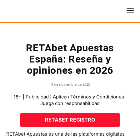
RETAbet Apuestas
España: Reseña y
opiniones en 2026
9 de noviembre de 2025
18+ | Publicidad | Aplican Términos y Condiciones |
Juega con responsabilidad
RETABET REGISTRO
RETAbet Apuestas es una de las plataformas digitales