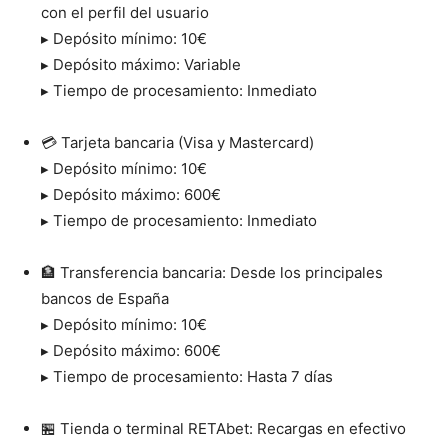
con el perfil del usuario
▸ Depósito mínimo: 10€
▸ Depósito máximo: Variable
▸ Tiempo de procesamiento: Inmediato
💳 Tarjeta bancaria (Visa y Mastercard)
▸ Depósito mínimo: 10€
▸ Depósito máximo: 600€
▸ Tiempo de procesamiento: Inmediato
🏦 Transferencia bancaria: Desde los principales
bancos de España
▸ Depósito mínimo: 10€
▸ Depósito máximo: 600€
▸ Tiempo de procesamiento: Hasta 7 días
🏪 Tienda o terminal RETAbet: Recargas en efectivo