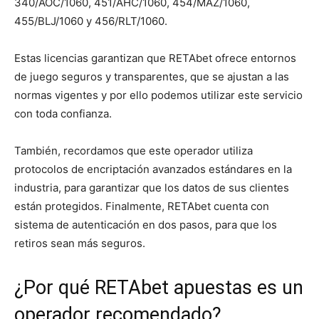
340/AOC/1060, 451/AHC/1060, 454/MAZ/1060,
455/BLJ/1060 y 456/RLT/1060.
Estas licencias garantizan que RETAbet ofrece entornos
de juego seguros y transparentes, que se ajustan a las
normas vigentes y por ello podemos utilizar este servicio
con toda confianza.
También, recordamos que este operador utiliza
protocolos de encriptación avanzados estándares en la
industria, para garantizar que los datos de sus clientes
están protegidos. Finalmente, RETAbet cuenta con
sistema de autenticación en dos pasos, para que los
retiros sean más seguros.
¿Por qué RETAbet apuestas es un
operador recomendado?