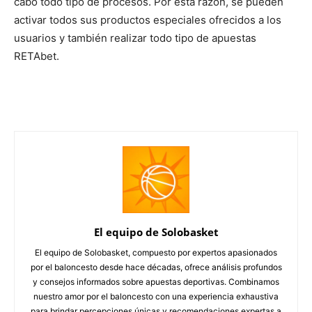
cabo todo tipo de procesos. Por esta razón, se pueden
activar todos sus productos especiales ofrecidos a los
usuarios y también realizar todo tipo de apuestas
RETAbet.
El equipo de Solobasket
El equipo de Solobasket, compuesto por expertos apasionados
por el baloncesto desde hace décadas, ofrece análisis profundos
y consejos informados sobre apuestas deportivas. Combinamos
nuestro amor por el baloncesto con una experiencia exhaustiva
para brindar percepciones únicas y recomendaciones expertas a