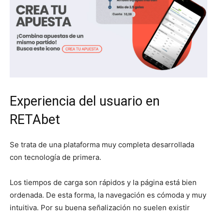
Experiencia del usuario en
RETAbet
Se trata de una plataforma muy completa desarrollada
con tecnología de primera.
Los tiempos de carga son rápidos y la página está bien
ordenada. De esta forma, la navegación es cómoda y muy
intuitiva. Por su buena señalización no suelen existir