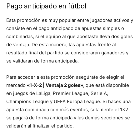
Pago anticipado en fútbol
Esta promoción es muy popular entre jugadores activos y
consiste en el pago anticipado de apuestas simples o
combinadas, si el equipo al que apostaste lleva dos goles
de ventaja. De esta manera, las apuestas frente al
resultado final del partido se considerarán ganadores y
se validarán de forma anticipada.
Para acceder a esta promoción asegúrate de elegir el
mercado
«1-X-2 | Ventaja 2 goles»
, que está disponible
en juegos de LaLiga, Premier League, Serie A,
Champions League y UEFA Europa League. Si haces una
apuesta combinada con más eventos, solamente el 1×2
se pagará de forma anticipada y las demás secciones se
validarán al finalizar el partido.