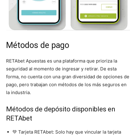
Métodos de pago
RETAbet Apuestas es una plataforma que prioriza la
seguridad al momento de ingresar y retirar. De esta
forma, no cuenta con una gran diversidad de opciones de
pago, pero trabajan con métodos de los más seguros en
la industria.
Métodos de depósito disponibles en
RETAbet
💚 Tarjeta RETAbet: Solo hay que vincular la tarjeta