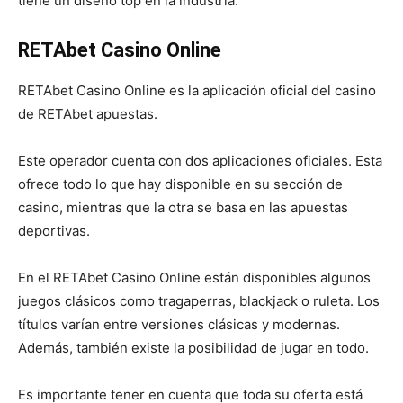
tiene un diseño top en la industria.
RETAbet Casino Online
RETAbet Casino Online es la aplicación oficial del casino
de RETAbet apuestas.
Este operador cuenta con dos aplicaciones oficiales. Esta
ofrece todo lo que hay disponible en su sección de
casino, mientras que la otra se basa en las apuestas
deportivas.
En el RETAbet Casino Online están disponibles algunos
juegos clásicos como tragaperras, blackjack o ruleta. Los
títulos varían entre versiones clásicas y modernas.
Además, también existe la posibilidad de jugar en todo.
Es importante tener en cuenta que toda su oferta está