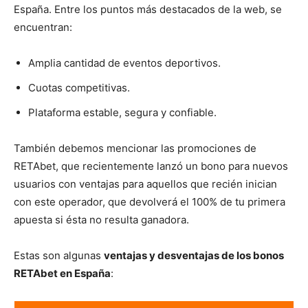
España. Entre los puntos más destacados de la web, se
encuentran:
Amplia cantidad de eventos deportivos.
Cuotas competitivas.
Plataforma estable, segura y confiable.
También debemos mencionar las promociones de
RETAbet, que recientemente lanzó un bono para nuevos
usuarios con ventajas para aquellos que recién inician
con este operador, que devolverá el 100% de tu primera
apuesta si ésta no resulta ganadora.
Estas son algunas
ventajas y desventajas de los bonos
RETAbet en España
: