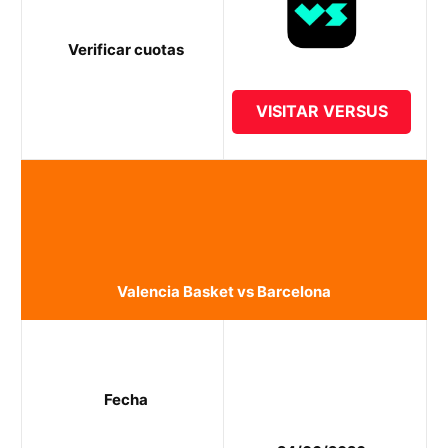
Verificar cuotas
VISITAR VERSUS
Valencia Basket vs Barcelona
Fecha