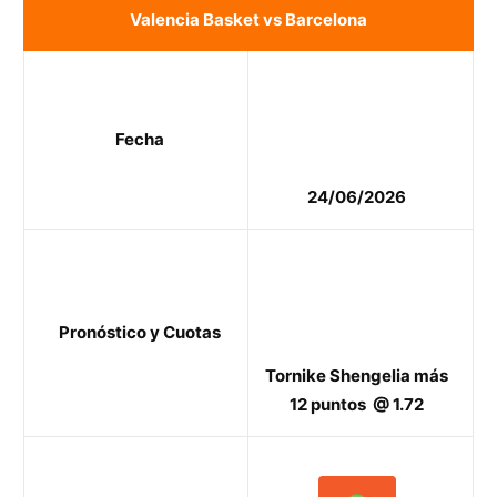
Valencia Basket vs Barcelona
Fecha
24/06/2026
Pronóstico y Cuotas
Tornike Shengelia más
12 puntos @ 1.72