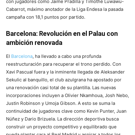
con jugadores como Jaime Pradilla y Timothé Luwawu-
Cabarrot, máximo anotador de la Liga Endesa la pasada
campaña con 18,1 puntos por partido.
Barcelona: Revolución en el Palau con
ambición renovada
El
Barcelona
,
ha llevado a cabo una profunda
reestructuración para recuperar el trono perdido. Con
Xavi Pascual fuera y la inminente llegada de Aleksander
Sekulic al banquillo
, el club azulgrana ha apostado por
una renovación casi total de su plantilla. Las nuevas
incorporaciones incluyen a Olivier Nkamhoua, Josh Nebo,
Justin Robinson y Umoja Gibson
. A esto se suma la
continuidad de jugadores clave como Kevin Punter, Juan
Núñez y Dario Brizuela. La dirección deportiva busca
construir un proyecto competitivo y equilibrado que
pueda plantar cara al Real Madrid y aspirar a todos los