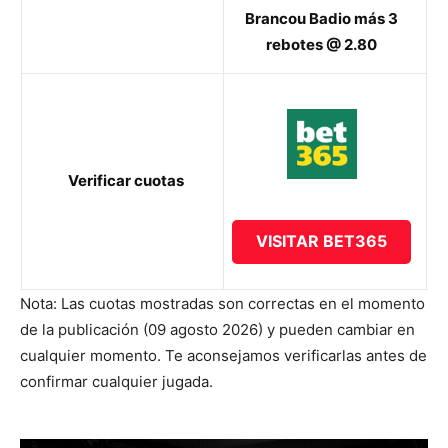
Brancou Badio más 3
rebotes @ 2.80
Verificar cuotas
VISITAR BET365
Nota: Las cuotas mostradas son correctas en el momento
de la publicación (09 agosto 2026) y pueden cambiar en
cualquier momento. Te aconsejamos verificarlas antes de
confirmar cualquier jugada.