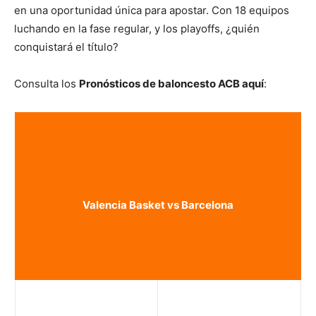
en una oportunidad única para apostar. Con 18 equipos
luchando en la fase regular,
y los playoffs, ¿quién
conquistará el título?
Consulta los
Pronósticos de baloncesto ACB aquí
:
Valencia Basket vs Barcelona