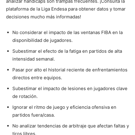
analizar hándicaps son trampas frecuentes. ¡Consulta la
plataforma de la Liga Endesa para obtener datos y tomar
decisiones mucho más informadas!
No considerar el impacto de las ventanas FIBA en la
disponibilidad de jugadores.
Subestimar el efecto de la fatiga en partidos de alta
intensidad semanal.
Pasar por alto el historial reciente de enfrentamientos
directos entre equipos.
Subestimar el impacto de lesiones en jugadores clave
de rotación.
Ignorar el ritmo de juego y eficiencia ofensiva en
partidos fuera/casa.
No analizar tendencias de arbitraje que afectan faltas y
tiros libres.