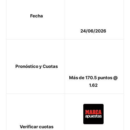
Fecha
24/06/2026
Pronóstico y Cuotas
Más de 170.5 puntos
@
1.62
Verificar cuotas