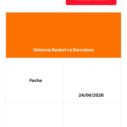
Valencia Basket vs Barcelona
Fecha
24/06/2026