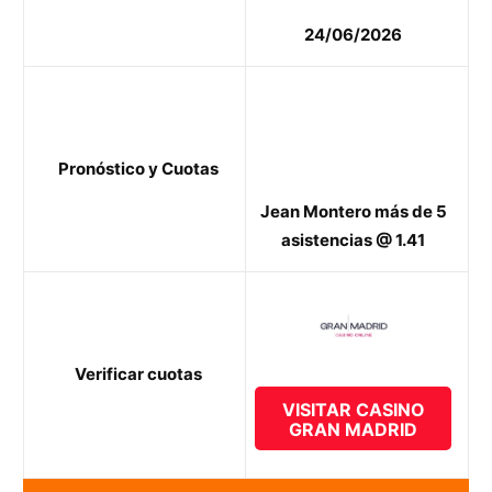
24/06/2026
Pronóstico y Cuotas
Jean Montero más de 5
asistencias @ 1.41
Verificar cuotas
VISITAR CASINO
GRAN MADRID