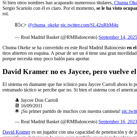
Si bien otros nombres han acaparado numerosos titulares,
Chuma Okeke
Sergio Scariolo con él es claro. Por el momento,
se le ha visto ocupa
rol.
8⃣👉
@chuma_okeke
pic.twitter.com/SL42qRhM4q
— Real Madrid Basket (@RMBaloncesto)
September 14, 202
Chuma Okeke se ha convertido en este Real Madrid Baloncesto
en el
tiros abiertos en esquina. A pesar de ser un 4 tiene una gran movilidad
porque necesita muy poco balón para aportar.
David Kramer no es Jaycee, pero vuelve el
El sistema en diamante que fue icónico para Jaycee Carroll ahora lo 
entramado táctico se percibe que no. Si bien el sistema con el americano
🎩 Jaycee Don Carroll
📆 16/09/2011
🌟 ¡Su primer partido de muchos con nuestra camiseta!
pic.twi
— Real Madrid Basket (@RMBaloncesto)
September 16, 202
David Kramer
es un jugador con una capacidad de penetración y de j