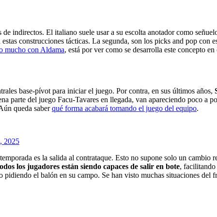
s de indirectos. El italiano suele usar a su escolta anotador como señue
estas construcciones tácticas. La segunda, son los picks and pop con es
to mucho con Aldama
, está por ver como se desarrolla este concepto en
les base-pívot para iniciar el juego. Por contra, en sus últimos años,
na parte del juego Facu-Tavares en llegada, van apareciendo poco a poc
. Aún queda saber
qué forma acabará tomando el juego del equipo
.
, 2025
etemporada es la salida al contrataque. Esto no supone solo un cambio 
todos los jugadores están siendo capaces de salir en bote
, facilitand
pidiendo el balón en su campo. Se han visto muchas situaciones del fra