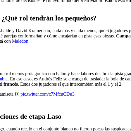
en la toma de decisiones. El nuevo rombo del Real Madrid Baloncesto
en
 ¿Qué rol tendrán los pequeños?
balde y David Kramer son, nada más y nada menos, que 6 jugadores pa
é parejas conformarían y cómo encajarían en pista esas piezas.
Campazz
stá con
Maledon
.
5
n rol menos protagónico con balón y hace labores de abrir la pista gra
mbia
. En ese caso, es Andrés Feliz se encarga de trasladar la bola de c
el francés
. Estos dos jugadores sí que intercambian más el 1 y el 2.
camiseta 👏
pic.twitter.com/c7MfcuCDu3
5
aciones de etapa Laso
go, cuando recaló en el conjunto blanco no fueron pocas las suspicacias