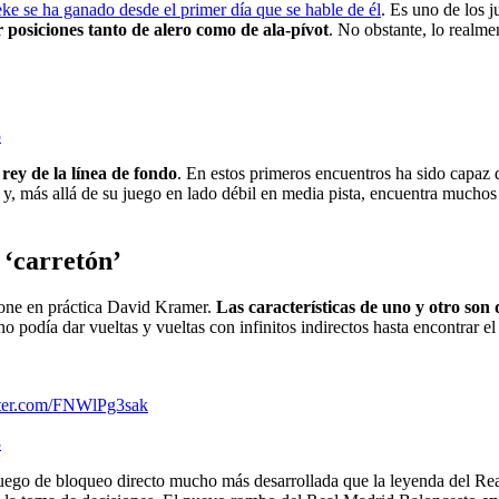
 se ha ganado desde el primer día que se hable de él
. Es uno de los j
r posiciones tanto de alero como de ala-pívot
. No obstante, lo realme
5
 rey de la línea de fondo
. En estos primeros encuentros ha sido capaz 
 y, más allá de su juego en lado débil en media pista, encuentra muchos 
 ‘carretón’
pone en práctica David Kramer.
Las características de uno y otro son 
 podía dar vueltas y vueltas con infinitos indirectos hasta encontrar el ti
tter.com/FNWlPg3sak
3
uego de bloqueo directo mucho más desarrollada que la leyenda del Rea