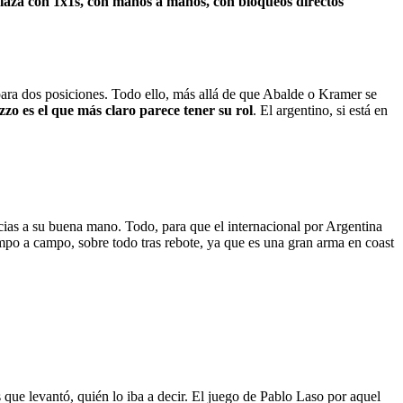
laza con 1x1s, con manos a manos, con bloqueos directos
ra dos posiciones. Todo ello, más allá de que Abalde o Kramer se
o es el que más claro parece tener su rol
. El argentino, si está en
cias a su buena mano. Todo, para que el internacional por Argentina
ampo a campo, sobre todo tras rebote, ya que es una gran arma en coast
 que levantó, quién lo iba a decir. El juego de Pablo Laso por aquel