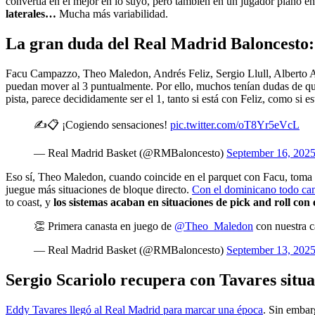
convertía en el mejor en lo suyo, pero también en un jugador plano 
laterales…
Mucha más variabilidad.
La gran duda del Real Madrid Baloncesto:
Facu Campazzo, Theo Maledon, Andrés Feliz, Sergio Llull, Alberto A
puedan mover al 3 puntualmente. Por ello, muchos tenían dudas de qu
pista, parece decididamente ser el 1, tanto si está con Feliz, como si e
✍📋 ¡Cogiendo sensaciones!
pic.twitter.com/oT8Yr5eVcL
— Real Madrid Basket (@RMBaloncesto)
September 16, 202
Eso sí, Theo Maledon, cuando coincide en el parquet con Facu, toma u
juegue más situaciones de bloque directo.
Con el dominicano todo ca
to coast, y
los sistemas acaban en situaciones de pick and roll con 
👏 Primera canasta en juego de
@Theo_Maledon
con nuestra 
— Real Madrid Basket (@RMBaloncesto)
September 13, 202
Sergio Scariolo recupera con Tavares situ
Eddy Tavares llegó al Real Madrid para marcar una época
. Sin embar