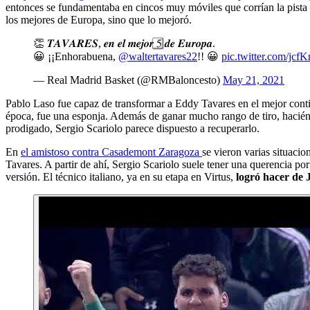
entonces se fundamentaba en cincos muy móviles que corrían la pista y
los mejores de Europa, sino que lo mejoró.
👏 𝑻𝑨𝑽𝑨𝑹𝑬𝑺, 𝒆𝒏 𝒆𝒍 𝒎𝒆𝒋𝒐𝒓 5⃣ 𝒅𝒆 𝑬𝒖𝒓𝒐𝒑𝒂.
😀 ¡¡Enhorabuena,
@waltertavares22
!! 😀
pic.twitter.com/jcf
— Real Madrid Basket (@RMBaloncesto)
May 21, 2021
Pablo Laso fue capaz de transformar a Eddy Tavares en el mejor contin
época, fue una esponja. Además de ganar mucho rango de tiro, haciénd
prodigado, Sergio Scariolo parece dispuesto a recuperarlo.
En
el amistoso contra Casademont Zaragoza
se vieron varias situacio
Tavares. A partir de ahí, Sergio Scariolo suele tener una querencia por
versión. El técnico italiano, ya en su etapa en Virtus,
logró hacer de 