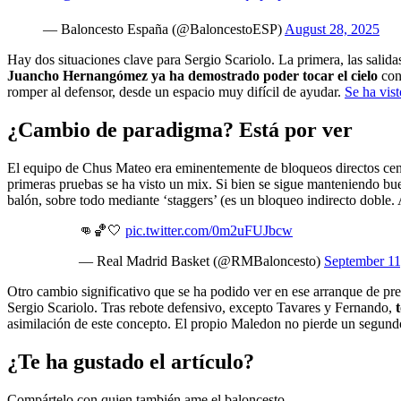
— Baloncesto España (@BaloncestoESP)
August 28, 2025
Hay dos situaciones clave para Sergio Scariolo. La primera, las salida
Juancho Hernangómez ya ha demostrado poder tocar el cielo
con 
romper al defensor, desde un espacio muy difícil de ayudar.
Se ha vis
¿Cambio de paradigma? Está por ver
El equipo de Chus Mateo era eminentemente de bloqueos directos centra
primeras pruebas se ha visto un mix. Si bien se sigue manteniendo bue
balón, sobre todo mediante ‘staggers’ (es un bloqueo indirecto doble
👊🏀🤍
pic.twitter.com/0m2uFUJbcw
— Real Madrid Basket (@RMBaloncesto)
September 11
Otro cambio significativo que se ha podido ver en ese arranque de pr
Sergio Scariolo. Tras rebote defensivo, excepto Tavares y Fernando,
asimilación de este concepto. El propio Maledon no pierde un segundo 
¿Te ha gustado el artículo?
Compártelo con quien también ame el baloncesto.