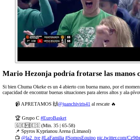
Mario Hezonja podría frotarse las manos c
Si bien Chuma Okeke es un 4 abierto con buena mano, por el momento, 
capacidad de encontrar buenas situaciones para aleros altos y ala-pívot
📹 APRETAMOS 🙌
@juanchiviris41
al rescate 🔥
🏆 Grupo C
#EuroBasket
🇬🇪🆚🇪🇸 (Min. 35 | 65-58)
📌 Spyros Kyprianou Arena (Limasol)
📺
@la2_tve
#LaFamilia
#SomosEquipo
pic.twitter.com/Cz9t