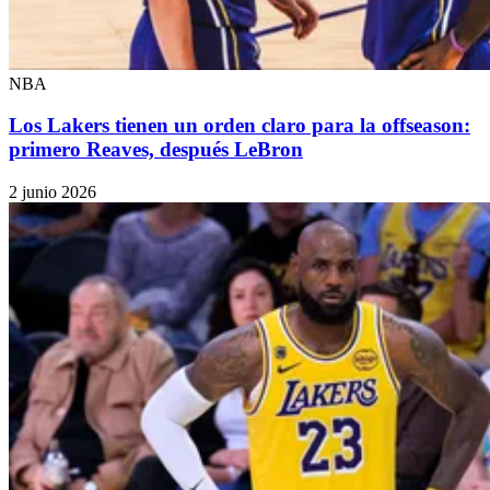
NBA
Los Lakers tienen un orden claro para la offseason:
primero Reaves, después LeBron
2 junio 2026