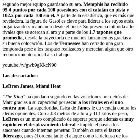
segundo mejor equipo guardando su aro.
Memphis ha recibido
95.4 puntos por cada 100 posesiones con el catalán en pista y
102.2 por cada 100 sin él.
A parte de la estadística, que es más que
reveladora, la figura de Gasol es clave para liderar a los suyos atrás,
organizando y mandando desde el poste. Su presencia intimida a los
rivales que se acercan al aro y a parte de los
1.7 tapones que
promedia
, desvía la trayectoria de muchos lanzamientos gracias a
su buena colocación. Los de
Tennessee
han cerrado una gran
temporada pese a los traspaso realizados y merecían algún que otro
reconocimiento oficial a su trabajo.
youtube://v/gwb9gKkcN90
Los descartados:
LeBron James, Miami Heat
"The King"
ha quedado segundo en las votaciones por detrás de
Marc gracias a su capacidad por
secar a los rivales en el uno
contra uno
. La superioridad física de
James
le da ventaja contra los
aleros oponentes. Con 2.03 metros de altura y 113 kilos de peso,
LeBron
es un muro complicado de superar porque además es
muy
rápido en el desplazamiento lateral
e impide el paso a los
atacantes cuando intentan penetrar. También cuenta el
factor
liderazgo
, pues él ordena tanto el ataque como la defensa de los