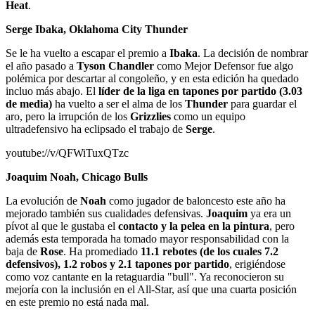
Heat
.
Serge Ibaka, Oklahoma City Thunder
Se le ha vuelto a escapar el premio a
Ibaka
. La decisión de nombrar
el año pasado a
Tyson Chandler
como Mejor Defensor fue algo
polémica por descartar al congoleño, y en esta edición ha quedado
incluo más abajo. El
líder de la liga en tapones por partido (3.03
de media)
ha vuelto a ser el alma de los
Thunder
para guardar el
aro, pero la irrupción de los
Grizzlies
como un equipo
ultradefensivo ha eclipsado el trabajo de
Serge
.
youtube://v/QFWiTuxQTzc
Joaquim Noah, Chicago Bulls
La evolución de
Noah
como jugador de baloncesto este año ha
mejorado también sus cualidades defensivas.
Joaquim
ya era un
pívot al que le gustaba el
contacto y la pelea en la pintura
, pero
además esta temporada ha tomado mayor responsabilidad con la
baja de
Rose
. Ha promediado
11.1 rebotes (de los cuales 7.2
defensivos), 1.2 robos y 2.1 tapones por partido
, erigiéndose
como voz cantante en la retaguardia "bull". Ya reconocieron su
mejoría con la inclusión en el All-Star, así que una cuarta posición
en este premio no está nada mal.