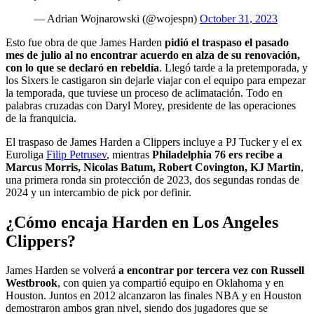
— Adrian Wojnarowski (@wojespn)
October 31, 2023
Esto fue obra de que James Harden
pidió el traspaso el pasado
mes de julio al no encontrar acuerdo en alza de su renovación,
con lo que se declaró en rebeldía
. Llegó tarde a la pretemporada, y
los Sixers le castigaron sin dejarle viajar con el equipo para empezar
la temporada, que tuviese un proceso de aclimatación. Todo en
palabras cruzadas con Daryl Morey, presidente de las operaciones
de la franquicia.
El traspaso de James Harden a Clippers incluye a PJ Tucker y el ex
Euroliga
Filip Petrusev
, mientras
Philadelphia 76 ers recibe a
Marcus Morris, Nicolas Batum, Robert Covington, KJ Martin
,
una primera ronda sin protección de 2023, dos segundas rondas de
2024 y un intercambio de pick por definir.
¿Cómo encaja Harden en Los Angeles
Clippers?
James Harden se volverá
a encontrar por tercera vez con Russell
Westbrook
, con quien ya compartió equipo en Oklahoma y en
Houston. Juntos en 2012 alcanzaron las finales NBA y en Houston
demostraron ambos gran nivel, siendo dos jugadores que se