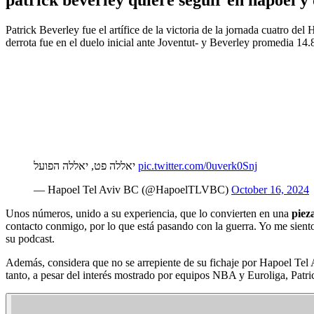
Patrick Beverley fue el artífice de la victoria de la jornada cuatro 
derrota fue en el duelo inicial ante Joventut- y Beverley promedia 14
יאללה פט, יאללה הפועל
pic.twitter.com/0uverk0Snj
— Hapoel Tel Aviv BC (@HapoelTLVBC)
October 16, 2024
Unos números, unido a su experiencia, que lo convierten en una
piez
contacto conmigo, por lo que está pasando con la guerra. Yo me siento
su podcast.
Además, considera que no se arrepiente de su fichaje por Hapoel Tel 
tanto, a pesar del interés mostrado por equipos NBA y Euroliga, Patri