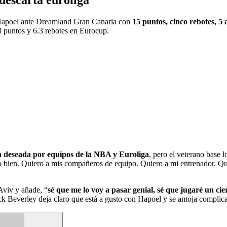
del Hapoel ante Dreamland Gran Canaria con
15 puntos, cinco rebotes, 5 
.8 puntos y 6.3 rebotes en Eurocup.
a deseada por equipos de la NBA y Euroliga
, pero el veterano base 
 bien. Quiero a mis compañeros de equipo. Quiero a mi entrenador. Quie
Aviv y añade, “
sé que me lo voy a pasar genial, sé que jugaré un cie
ck Beverley deja claro que está a gusto con Hapoel y se antoja complica