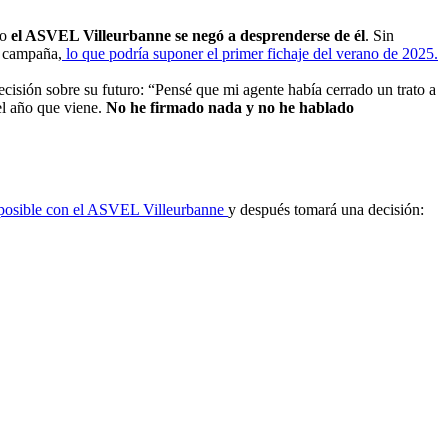
ro
el ASVEL Villeurbanne se negó a desprenderse de él
. Sin
a campaña,
lo que podría suponer el primer fichaje del verano de 2025.
cisión sobre su futuro: “Pensé que mi agente había cerrado un trato a
el año que viene.
No he firmado nada y no he hablado
posible con el ASVEL Villeurbanne
y después tomará una decisión: