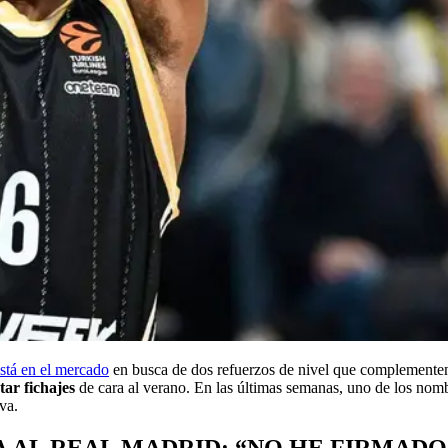
stá en el mercado
en busca de dos refuerzos de nivel que complementen
ar fichajes
de cara al verano. En las últimas semanas, uno de los nomb
va.
 AL REAL MADRID: “NO HE FIRMADO