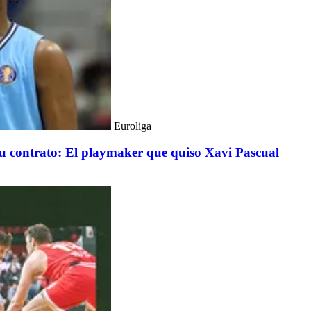
Euroliga
 su contrato: El playmaker que quiso Xavi Pascual