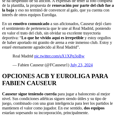
se ha despedido de su afición. A expensas de tener la foto completa
de la plantilla, la propuesta de
renovación por parte del club fue a
la baja
y eso no terminó de convencer al galo, que ya cuenta con
interés de otros equipos Euroliga.
En un
emotivo comunicado
a sus aficionados, Causeur dejó claro
el sentimiento de pertenencia que le une al Real Madrid, poniendo
en valor el trato del club, sin olvidar su excelente trayectoria
deportiva: “
Lo que he vivido aquí es irrepetible
y estoy orgullos
de haber aportado mi granito de arena a este inmenso club. Estoy y
estaré eternamente agradecido al Real Madrid”.
Real Madrid
pic.twitter.com/uX1XPq3oBw
— Fabien Causeur (@FCauseur1)
July 23, 2024
OPCIONES ACB Y EUROLIGA PARA
FABIEN CAUSEUR
Causeur sigue teniendo cuerda
para jugar a baloncesto al mejor
nivel. Sus condiciones atléticas siguen siendo útiles y su tipo de
juego, combinado con una gran inteligencia para leer los partidos le
mantienen el valor como jugador. En ese sentido,
dos equipos
estarían sopesando su incorporación, principalmente.