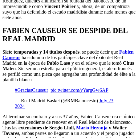
Rodríguez, quienes anunciaron su retirada del baloncesto, de un
imprescindible como
Vincent Poirier
y, ahora, de un compatriota
suyo que ha defendido el escudo madridista durante nada menos que
siete años.
FABIEN CAUSEUR SE DESPIDE DEL
REAL MADRID
Siete temporadas y 14 títulos después
, se puede decir que
Fabien
Causeur
ha sido uno de los partícipes clave del éxito del Real
Madrid en la época de
Pablo Laso
y en el relevo que le tomó
Chus
Mateo
. Sin ser una estrella para el público general, el alero francés
se perfiló como una pieza que agregaba una profundidad de élite a la
plantilla blanca.
#GraciasCauseur
pic.twitter.com/yYargGw6AP
— Real Madrid Basket (@RMBaloncesto)
July 23,
2024
Al terminar su contrato y a sus 37 años, Fabien Causeur era el único
agente libre pendiente de renovar en el Real Madrid de baloncesto.
Tras las
extensiones de Sergio Llull,
Mario Hezonja
y Walter
Tavares
, ambas partes no llegaron a un acuerdo y el propio jugador