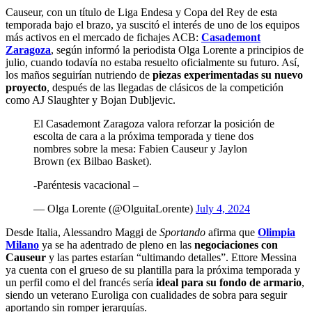
Causeur, con un título de Liga Endesa y Copa del Rey de esta
temporada bajo el brazo, ya suscitó el interés de uno de los equipos
más activos en el mercado de fichajes ACB:
Casademont
Zaragoza
, según informó la periodista Olga Lorente a principios de
julio, cuando todavía no estaba resuelto oficialmente su futuro. Así,
los maños seguirían nutriendo de
piezas experimentadas su nuevo
proyecto
, después de las llegadas de clásicos de la competición
como AJ Slaughter y Bojan Dubljevic.
El Casademont Zaragoza valora reforzar la posición de
escolta de cara a la próxima temporada y tiene dos
nombres sobre la mesa: Fabien Causeur y Jaylon
Brown (ex Bilbao Basket).
-Paréntesis vacacional –
— Olga Lorente (@OlguitaLorente)
July 4, 2024
Desde Italia, Alessandro Maggi de
Sportando
afirma que
Olimpia
Milano
ya se ha adentrado de pleno en las
negociaciones con
Causeur
y las partes estarían “ultimando detalles”. Ettore Messina
ya cuenta con el grueso de su plantilla para la próxima temporada y
un perfil como el del francés sería
ideal para su fondo de armario
,
siendo un veterano Euroliga con cualidades de sobra para seguir
aportando sin romper jerarquías.