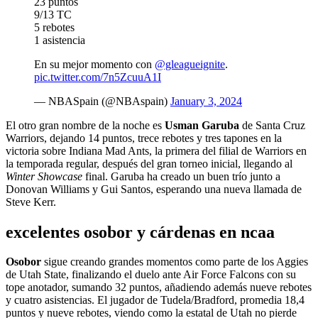
23 puntos
9/13 TC
5 rebotes
1 asistencia
En su mejor momento con
@gleagueignite
.
pic.twitter.com/7n5ZcuuA1I
— NBASpain (@NBAspain)
January 3, 2024
El otro gran nombre de la noche es
Usman Garuba
de Santa Cruz
Warriors, dejando 14 puntos, trece rebotes y tres tapones en la
victoria sobre Indiana Mad Ants, la primera del filial de Warriors en
la temporada regular, después del gran torneo inicial, llegando al
Winter Showcase
final. Garuba ha creado un buen trío junto a
Donovan Williams y Gui Santos, esperando una nueva llamada de
Steve Kerr.
excelentes osobor y cárdenas en ncaa
Osobor
sigue creando grandes momentos como parte de los Aggies
de Utah State, finalizando el duelo ante Air Force Falcons con su
tope anotador, sumando 32 puntos, añadiendo además nueve rebotes
y cuatro asistencias. El jugador de Tudela/Bradford, promedia 18,4
puntos y nueve rebotes, viendo como la estatal de Utah no pierde