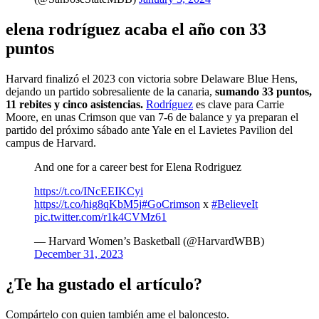
elena rodríguez acaba el año con 33
puntos
Harvard finalizó el 2023 con victoria sobre Delaware Blue Hens,
dejando un partido sobresaliente de la canaria,
sumando 33 puntos,
11 rebites y cinco asistencias.
Rodríguez
es clave para Carrie
Moore, en unas Crimson que van 7-6 de balance y ya preparan el
partido del próximo sábado ante Yale en el Lavietes Pavilion del
campus de Harvard.
And one for a career best for Elena Rodriguez
https://t.co/INcEEIKCyi
https://t.co/hig8qKbM5j
#GoCrimson
x
#BelieveIt
pic.twitter.com/r1k4CVMz61
— Harvard Women’s Basketball (@HarvardWBB)
December 31, 2023
¿Te ha gustado el artículo?
Compártelo con quien también ame el baloncesto.