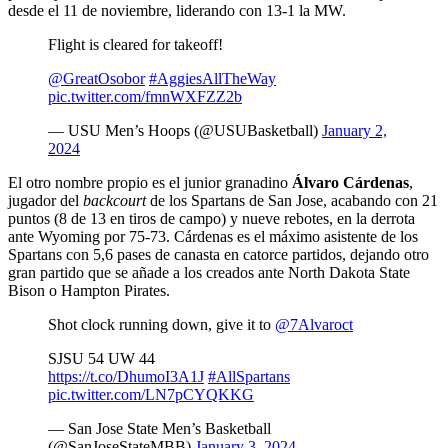
desde el 11 de noviembre, liderando con 13-1 la MW.
Flight is cleared for takeoff!
@GreatOsobor
#AggiesAllTheWay
pic.twitter.com/fmnWXFZZ2b
— USU Men’s Hoops (@USUBasketball)
January 2,
2024
El otro nombre propio es el junior granadino
Álvaro Cárdenas
,
jugador del
backcourt
de los Spartans de San Jose, acabando con 21
puntos (8 de 13 en tiros de campo) y nueve rebotes, en la derrota
ante Wyoming por 75-73. Cárdenas es el máximo asistente de los
Spartans con 5,6 pases de canasta en catorce partidos, dejando otro
gran partido que se añade a los creados ante North Dakota State
Bison o Hampton Pirates.
Shot clock running down, give it to
@7Alvaroct
SJSU 54 UW 44
https://t.co/DhumoI3A1J
#AllSpartans
pic.twitter.com/LN7pCYQKKG
— San Jose State Men’s Basketball
(@SanJoseStateMBB)
January 3, 2024