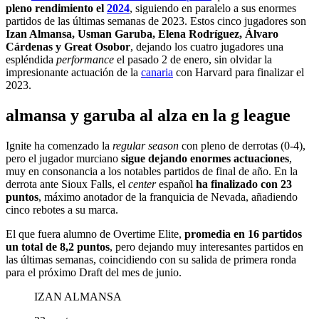
pleno rendimiento el
2024
, siguiendo en paralelo a sus enormes
partidos de las últimas semanas de 2023. Estos cinco jugadores son
Izan Almansa, Usman Garuba, Elena Rodríguez, Álvaro
Cárdenas y Great Osobor
, dejando los cuatro jugadores una
espléndida
performance
el pasado 2 de enero, sin olvidar la
impresionante actuación de la
canaria
con Harvard para finalizar el
2023.
almansa y garuba al alza en la g league
Ignite ha comenzado la
regular season
con pleno de derrotas (0-4),
pero el jugador murciano
sigue dejando enormes actuaciones
,
muy en consonancia a los notables partidos de final de año. En la
derrota ante Sioux Falls, el
center
español
ha finalizado con 23
puntos
, máximo anotador de la franquicia de Nevada, añadiendo
cinco rebotes a su marca.
El que fuera alumno de Overtime Elite,
promedia en 16 partidos
un total de 8,2 puntos
, pero dejando muy interesantes partidos en
las últimas semanas, coincidiendo con su salida de primera ronda
para el próximo Draft del mes de junio.
IZAN ALMANSA