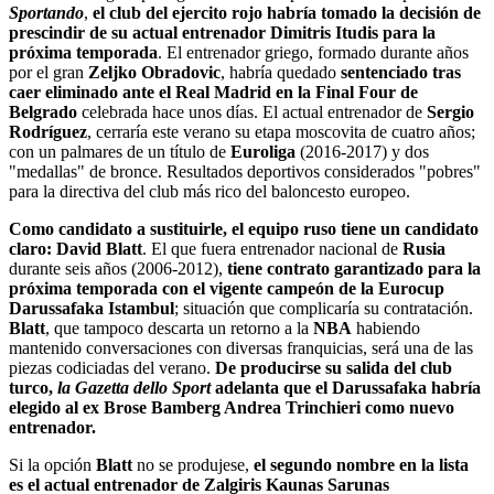
Sportando
,
el club del ejercito rojo habría tomado la decisión de
prescindir de su actual entrenador Dimitris Itudis para la
próxima temporada
. El entrenador griego, formado durante años
por el gran
Zeljko Obradovic
, habría quedado
sentenciado tras
caer eliminado ante el Real Madrid en la Final Four de
Belgrado
celebrada hace unos días. El actual entrenador de
Sergio
Rodríguez
, cerraría este verano su etapa moscovita de cuatro años;
con un palmares de un título de
Euroliga
(2016-2017) y dos
"medallas" de bronce. Resultados deportivos considerados "pobres"
para la directiva del club más rico del baloncesto europeo.
Como candidato a sustituirle, el equipo ruso tiene un candidato
claro: David Blatt
. El que fuera entrenador nacional de
Rusia
durante seis años (2006-2012),
tiene contrato garantizado para la
próxima temporada con el vigente campeón de la
Eurocup
Darussafaka Istambul
; situación que complicaría su contratación.
Blatt
, que tampoco descarta un retorno a la
NBA
habiendo
mantenido conversaciones con diversas franquicias, será una de las
piezas codiciadas del verano.
De producirse su salida del club
turco,
la Gazetta dello Sport
adelanta que el Darussafaka habría
elegido al ex Brose Bamberg Andrea Trinchieri como nuevo
entrenador.
Si la opción
Blatt
no se produjese,
el segundo nombre en la lista
es el actual entrenador de Zalgiris Kaunas Sarunas