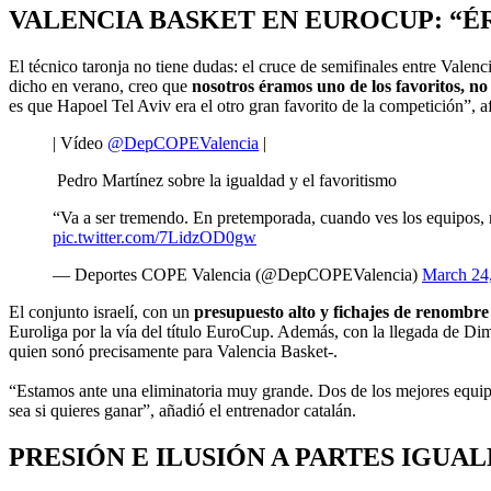
VALENCIA BASKET EN EUROCUP: “É
El técnico taronja no tiene dudas: el cruce de semifinales entre Valen
dicho en verano, creo que
nosotros éramos uno de los favoritos, n
es que Hapoel Tel Aviv era el otro gran favorito de la competición”, 
| Vídeo
@DepCOPEValencia
|
Pedro Martínez sobre la igualdad y el favoritismo
“Va a ser tremendo. En pretemporada, cuando ves los equipos, 
pic.twitter.com/7LidzOD0gw
— Deportes COPE Valencia (@DepCOPEValencia)
March 24
El conjunto israelí, con un
presupuesto alto y fichajes de renombr
Euroliga por la vía del título EuroCup. Además, con la llegada de Dim
quien sonó precisamente para Valencia Basket-.
“Estamos ante una eliminatoria muy grande. Dos de los mejores equip
sea si quieres ganar”, añadió el entrenador catalán.
PRESIÓN E ILUSIÓN A PARTES IGUAL