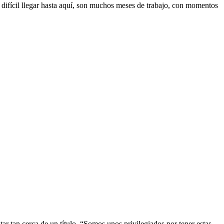
ifícil llegar hasta aquí, son muchos meses de trabajo, con momentos
tar tan cerca de un título. “Somos unos privilegiados por tener estas