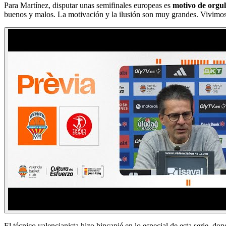
Para Martínez, disputar unas semifinales europeas es
motivo de orgull
buenos y malos. La motivación y la ilusión son muy grandes. Vivimos 
El técnico valencianista hizo hincapié en lo especial de esta serie, do