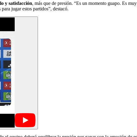
o y satisfacción
, más que de presión. “Es un momento guapo. Es muy d
para jugar estos partidos”, destacó.
nde el equipo deberá equilibrar la presión por ganar con la emoción de es