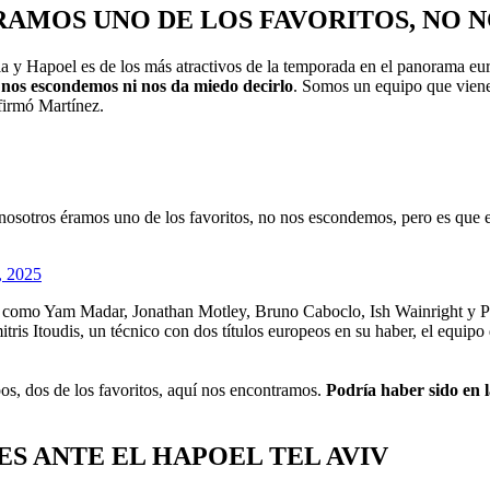
RAMOS UNO DE LOS FAVORITOS, NO 
cia y Hapoel es de los más atractivos de la temporada en el panorama eu
o nos escondemos ni nos da miedo decirlo
. Somos un equipo que viene 
afirmó Martínez.
nosotros éramos uno de los favoritos, no nos escondemos, pero es que e
, 2025
e
como Yam Madar, Jonathan Motley, Bruno Caboclo, Ish Wainright y Patri
itris Itoudis, un técnico con dos títulos europeos en su haber, el equ
os, dos de los favoritos, aquí nos encontramos.
Podría haber sido en la
ES ANTE EL HAPOEL TEL AVIV