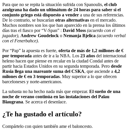
Para que no se repita la situación sufrida con Spanoulis,
el club
azulgrana ha dado un
ultimátum
de 24 horas para saber si el
conjunto griego está dispuesto a vender
a una de sus referencias.
De lo contrario, se buscarían
otras alternativas
en el mercado.
Muchos nombres son los que han aparecido en la prensa los últimos
días tras el fiasco por “V-Span” :
David Moss
(acuerdo con el
jugador)
,
Andrew Goudelock
o
Nemanja Bjelica
(acuerdo verbal
con el Fenerbahce)
.
Por “Pap” la apuesta es fuerte,
oferta de más de 1,2 millones de €
por temporada
antes de ir a la NBA. Los
23 años
del internacional
heleno hacen que piense en recalar en la ciudad Condal antes de
partir hacia Estados Unidos en su segunda temporada. Pero
desde
Rusia llega una mareante suma del CSKA
, que asciende a
4,2
milones de € en 3 temporadas
. Muy superior a lo que ofrecen
barceloneses y norte-americanos.
La subasta no ha hecho nada más que empezar.
El sueño de una
noche de verano continúa en las instalaciones del Palau
Blaugrana
. Se acerca el desenlace.
¿Te ha gustado el artículo?
Compártelo con quien también ame el baloncesto.