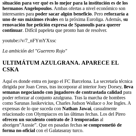
situación para ver qué es lo mejor para la institución es de los
hermanos Angelopoulos
. Ambas ofertas a nivel económico son
interesantes para
poder sacar algún beneficio
. Pero
reforzaría a
uno de sus máximos rivales
en la próxima Euroliga. Además,
su
renovación fue petición expresa de Spanoulis para querer
continuar
. Difícil papeleta que pronto han de resolver.
youtube://v/7_nFYmYXxsc
La ambición del "Guerrero Rojo"
ULTIMÁTUM AZULGRANA. APARECE EL
CSKA
Aquí es donde entra en juego el FC Barcelona. La secretaría técnica
dirigida por Joan Creus, tras incorporar al interior Joey Dorsey,
lleva
semanas negociando con jugadores de contrastada calidad
para
poder reforzar al conjunto azulgrana. Tras la marcha de hombres
como Sarunas Jasikevicius, Charles Judson Wallace o Joe Ingles. A
expensas de lo que suceda con
Nathan Jawai
, casualmente
relacionado con Olympiacos en las últimas fechas. Los del Pireo
ofrecen un suculento contrato de 3 temporadas
al
aborigen”Aussie”. Que en pasadas fechas
se comprometió de
forma no-oficial
con el Galatasaray turco.