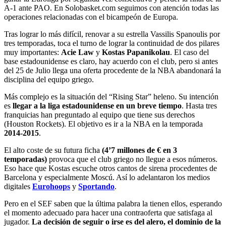
A-1 ante PAO. En Solobasket.com seguimos con atención todas las
operaciones relacionadas con el bicampeón de Europa.
Tras lograr lo más difícil, renovar a su estrella Vassilis Spanoulis por
tres temporadas, toca el turno de lograr la continuidad de dos pilares
muy importantes:
Acie Law
y
Kostas Papanikolau
. El caso del
base estadounidense es claro, hay acuerdo con el club, pero si antes
del 25 de Julio llega una oferta procedente de la NBA abandonará la
disciplina del equipo griego.
Más complejo es la situación del “Rising Star” heleno. Su intención
es
llegar a la liga estadounidense en un breve tiempo
. Hasta tres
franquicias han preguntado al equipo que tiene sus derechos
(Houston Rockets). El objetivo es ir a la NBA en la temporada
2014-2015
.
El alto coste de su futura ficha
(4’7 millones de € en 3
temporadas)
provoca que el club griego no llegue a esos números.
Eso hace que Kostas escuche otros cantos de sirena procedentes de
Barcelona y especialmente Moscú. Así lo adelantaron los medios
digitales
Eurohoops
y
Sportando
.
Pero en el SEF saben que la última palabra la tienen ellos, esperando
el momento adecuado para hacer una contraoferta que satisfaga al
jugador.
La decisión de seguir o irse es del alero, el dominio de la