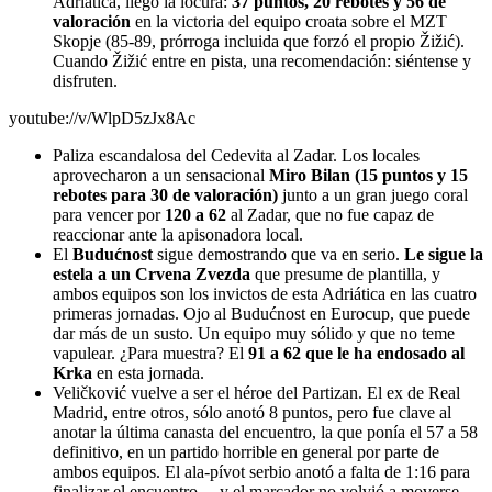
Adriática, llegó la locura:
37 puntos, 20 rebotes y 56 de
valoración
en la victoria del equipo croata sobre el MZT
Skopje (85-89, prórroga incluida que forzó el propio Žižić).
Cuando Žižić entre en pista, una recomendación: siéntense y
disfruten.
youtube://v/WlpD5zJx8Ac
Paliza escandalosa del Cedevita al Zadar. Los locales
aprovecharon a un sensacional
Miro Bilan (15 puntos y 15
rebotes para 30 de valoración)
junto a un gran juego coral
para vencer por
120 a 62
al Zadar, que no fue capaz de
reaccionar ante la apisonadora local.
El
Budućnost
sigue demostrando que va en serio.
Le sigue la
estela a un Crvena Zvezda
que presume de plantilla, y
ambos equipos son los invictos de esta Adriática en las cuatro
primeras jornadas. Ojo al Budućnost en Eurocup, que puede
dar más de un susto. Un equipo muy sólido y que no teme
vapulear. ¿Para muestra? El
91 a 62 que le ha endosado al
Krka
en esta jornada.
Veličković vuelve a ser el héroe del Partizan. El ex de Real
Madrid, entre otros, sólo anotó 8 puntos, pero fue clave al
anotar la última canasta del encuentro, la que ponía el 57 a 58
definitivo, en un partido horrible en general por parte de
ambos equipos. El ala-pívot serbio anotó a falta de 1:16 para
finalizar el encuentro… y el marcador no volvió a moverse.