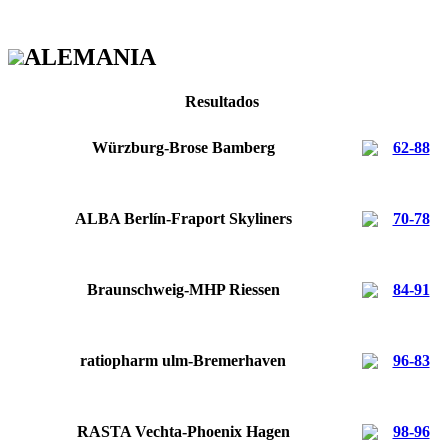
ALEMANIA
Resultados
Würzburg-Brose Bamberg
62-88
ALBA Berlín-Fraport Skyliners
70-78
Braunschweig-MHP Riessen
84-91
ratiopharm ulm-Bremerhaven
96-83
RASTA Vechta-Phoenix Hagen
98-96