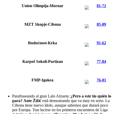
Union Olimpija-Mornar
81-72
MZT Skopje-Cibona
85-89
Budućnost-Krka
91-62
Karpoš Sokoli
-Partizan
77-84
FMP-Igokea
76-81
Parafraseando al gran Lalo Alzueta:
¿Pero a este tío quién lo
para?
Ante Žižić
está demostrando que va muy en serio. La
Cibona tiene nuevo ídolo, aunque sabemos que durará poco
por Europa. Tras lucirse en los primeros encuentros de Liga