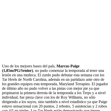
Uno de los mejores bases del país,
Marcus Paige
(1,85m/PG/Senior)
, no pudo comenzar la temporada al tener una
lesión en una muñeca. El zurdo pudo debutar esta semana con los
Tar Heels de North Carolina, además en un partidazo ante otro de
los grandes equipos esta temporada, Maryland Terrapins. El jugador
de último año no pudo volver a las pistas con mejor pie ya que
propinaron la primera derrota de la temporada a los Terps y a nivel
individual, fue pieza clave con los de Roy Williams, no sólo
dirigiendo a los suyos, sino también a nivel estadístico ya que Paige
estuvo sensacional con 20 puntos, 2 rebotes, 5 asistencias y 2 robos
con 4/5 en triples. Los Tar Heels están demostrando que tienen