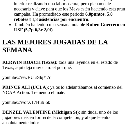
interior realizando una labor oscura, pero plenamente
necesaria y clave para que los Mavs estén haciendo esta gran
campaña. Ha promediado este periodo
6,0puntos, 5,8
rebotes t 1,8 asistencias por encuentro
.
También ha tenido una semana notable
Ruben Guerrero en
USF (5,7p 6,3r 2,0t)
LAS MEJORES JUGADAS DE LA
SEMANA
KERWIN ROACH (Texas):
toda una leyenda en el estado de
Texas, aquí deja muy claro el por qué:
youtube://v/wEU-sSlqY7c
PRINCE ALI (UCLA):
ya os lo adelantábamos al comienzo del
NCAA Action. Tremendo el mate:
youtube://v/ofX17Hub-6k
DENZEL VALENTINE (Michigan St):
sin duda, uno de los
jugadores más en forma de la competición, y al que le entra
absolutamente todo: