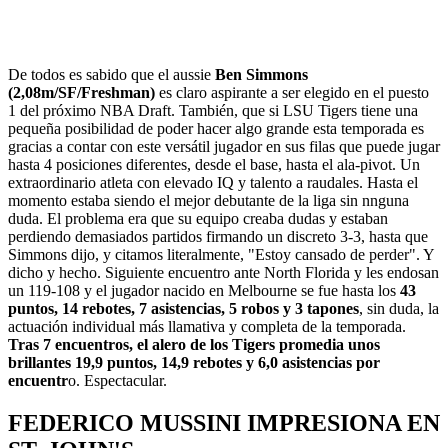
De todos es sabido que el aussie
Ben Simmons
(2,08m/SF/Freshman)
es claro aspirante a ser elegido en el puesto
1 del próximo NBA Draft. También, que si LSU Tigers tiene una
pequeña posibilidad de poder hacer algo grande esta temporada es
gracias a contar con este versátil jugador en sus filas que puede jugar
hasta 4 posiciones diferentes, desde el base, hasta el ala-pivot. Un
extraordinario atleta con elevado IQ y talento a raudales. Hasta el
momento estaba siendo el mejor debutante de la liga sin nnguna
duda. El problema era que su equipo creaba dudas y estaban
perdiendo demasiados partidos firmando un discreto 3-3, hasta que
Simmons dijo, y citamos literalmente, "Estoy cansado de perder". Y
dicho y hecho. Siguiente encuentro ante North Florida y les endosan
un 119-108 y el jugador nacido en Melbourne se fue hasta los
43
puntos, 14 rebotes, 7 asistencias, 5 robos y 3 tapones
, sin duda, la
actuación individual más llamativa y completa de la temporada.
Tras 7 encuentros, el alero de los Tigers promedia unos
brillantes 19,9 puntos, 14,9 rebotes y 6,0 asistencias por
encuentr
o. Espectacular.
FEDERICO MUSSINI IMPRESIONA EN