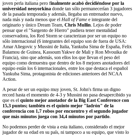
joven perla italiana pero f
inalmente acabó decidiéndose por la
universidad neoyorkina
donde tan sólo permanecerían 3 jugadores
de la pasada temporada y además, llegaba un entrenador nuevo,
nada más y nada menos que el
Hall of Fame
e integrante del
originario y único Dream Team,
Chris Mullin
. Lejos de poder
pensar que el "Sargento de Hierro" pudiera tener mentalidad
conservadora, los Red Storm se caracterizan por ser un equipo no
sólo internacional (6 integrantes del equipo son de fuera de USA:
Amar Aliegovic y Mussini de Italia, Yankuba Sima de España, Felix
Balamou de Guinea, Kassoum Yakwe de Mali y Ron Mvouika de
Francia), sino que además, son ellos los que llevan el peso del
equipo como demuestra que dentro de los 8 mejores anotadores del
equipo están los 6 internacionales, entre los que destaca el español
Yankuba Sima, protagonista de ediciones anteriores del NCAA
Action.
A pesar de ser un equipo muy joven, St. John's firma un digno
record hasta el momento de 4-3 y Mussini no pasa desapercibido ya
que es el
quinto mejor anotador de la Big East Conference con
15,3 puntos; también es el quinto mejor "ladrón" de la
conferencia con 1,7 robos por encuentro y el segundo jugador
que más minutos juega con 34,4 minutos por partido
.
No podemos perder de vista a esta italiano, considerado el mejor
jugador de su edad en su país, ni tampoco a su equipo, que visto lo