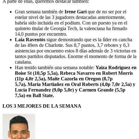
A parte de ellas, queremos destacar también:
Gran semana también de
Irene Garí
que de no ser por el
estelar nivel de las 3 jugadores destacadas anteriormente,
habría sido incluida en el podium. Con un puesto ya en el
quinteto titular de Georgia Tech, la valenciana ha firmado
14,0 puntos por encuentro.
Laia Raventós
sigue demostrando que es la líder en cancha
de las 49ers de Charlotte. Sus 8,7 puntos, 3,7 rebotes y 6,3
asistencias por encuentro estos 8 días además de 3 victorias en
tantos partidos disputados. Enorme el momento de forma de la
catalana.
Han tenido también una semana notable:
Yaiza Rodriguez en
Boise St (10,5p 5,5a), Rebeca Navarro en Robert Morris
(11p 4,0r 2,5a), Maite Cazorla en Oregon (8,7p
5,7a),
Maria Martiañez en Oral Roberts (4,0p 7,0r 2,5a)
y
Lucía Fernandez (9,0p 5,0r) y Carmen Grande (5,5p
7,5a) en Ball State.
LOS 3 MEJORES DE LA SEMANA