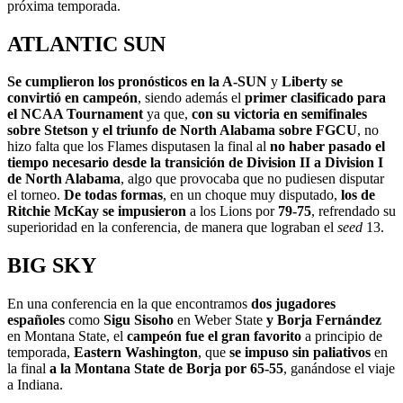
próxima temporada.
ATLANTIC SUN
Se cumplieron los pronósticos en la A-SUN
y
Liberty se
convirtió en campeón
, siendo además el
primer clasificado para
el NCAA Tournament
ya que,
con su victoria en semifinales
sobre Stetson y el triunfo de North Alabama sobre FGCU
, no
hizo falta que los Flames disputasen la final al
no haber pasado el
tiempo necesario desde la transición de Division II a Division I
de North Alabama
, algo que provocaba que no pudiesen disputar
el torneo.
De todas formas
, en un choque muy disputado,
los de
Ritchie McKay se impusieron
a los Lions por
79-75
, refrendado su
superioridad en la conferencia, de manera que lograban el
seed
13.
BIG SKY
En una conferencia en la que encontramos
dos jugadores
españoles
como
Sigu Sisoho
en Weber State
y Borja Fernández
en Montana State, el
campeón fue el gran favorito
a principio de
temporada,
Eastern Washington
, que
se impuso sin paliativos
en
la final
a la Montana State de Borja por 65-55
, ganándose el viaje
a Indiana.