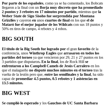
Por parte de los españoles
, como ya se ha comentado, los Bobcats
llegaron a la final con un
Borja muy discreto que ha promediado
2 puntos y 3 rebotes en 17 minutos por partido
, mientras que
la
Weber State de Sigu Sisoho fue sorprendida por Montana
Grizzlies
y cayeron
en
unos
cuartos de final
en los que
el de
Mataró fue el mejor jugador de los Wildcats
con sus 18 puntos y
50% en tiros de campo, 4 rebotes y 4 robos.
BIG SOUTH
El título de la Big South fue logrado por
el gran
favorito
de la
conferencia, unos
Winthrop Eagles
que
arrasaron en todos los
partidos del torneo
ya que vencieron por 29, 21 y 27 puntos en los
3 partidos que disputaron
. En la final
, los de Rock Hill
se
enfrentaron a los Campbell Camels de Jesús Carralero
en los
que el malagueño
no disputó muchos minutos en el torneo
tras la
vuelta de la lesión pero que,
entre las semifinales y la final
, ha sido
capaz de
promediar 4.5 puntos, 0.5 rebotes y 1 asistencias en
13.5 minutos.
BIG WEST
Se cumplió lo esperado
y los
Gauchos de UC Santa Barbara