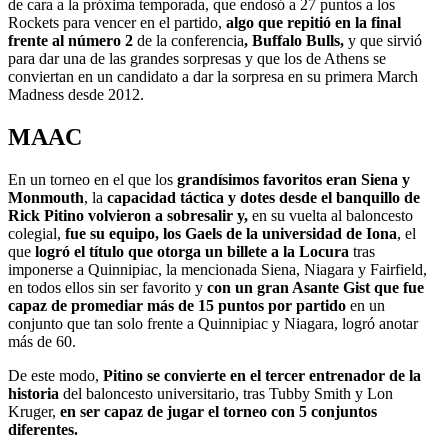
de cara a la próxima temporada, que endosó a 27 puntos a los
Rockets para vencer en el partido,
algo que repitió en la final
frente al número 2
de la conferencia
, Buffalo Bulls,
y que sirvió
para dar una de las grandes sorpresas y que los de Athens se
conviertan en un candidato a dar la sorpresa en su primera March
Madness desde 2012.
MAAC
En un torneo en el que los
grandísimos favoritos eran Siena y
Monmouth
, la
capacidad táctica y dotes desde el banquillo de
Rick Pitino volvieron a sobresalir y,
en su vuelta al baloncesto
colegial,
fue su equipo, los Gaels de la universidad de Iona
, el
que
logró el título que otorga un billete a la Locura
tras
imponerse a Quinnipiac, la mencionada Siena, Niagara y Fairfield,
en todos ellos sin ser favorito y
con un gran Asante Gist que fue
capaz de promediar más de 15 puntos por partido
en un
conjunto que tan solo frente a Quinnipiac y Niagara, logró anotar
más de 60.
De este modo,
Pitino se convierte en el tercer entrenador de la
historia
del baloncesto universitario, tras Tubby Smith y Lon
Kruger,
en ser capaz de jugar el torneo con 5 conjuntos
diferentes.