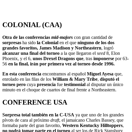
COLONIAL (CAA)
Otra de las conferencias
mid-majors
con gran cantidad de
sorpresas
ha sido
la Colonial
en el que
ninguno de los dos
grandes favoritos, James Madison y Northeastern
, logró
alcanzar una final del torneo
a la que llegaron el
seed
8, Elon
Phoenix, y el 6,
unos Drexel Dragons que
, tras
imponerse
por 63-
56
en la final, irán por primera vez al torneo desde 1996.
En esta conferencia
encontramos al español
Miguel Ayesa
que,
enrolado en las filas de los
William & Mary Tribe
,
disputó el
torneo pero
cuya
presencia
fue
testimonial
al disputar un único
minuto en el choque de cuartos de final frente a Northeastern.
CONFERENCE USA
Sorpresa total también en la C-USA
ya que uno de los grandes
pívots de cara al próximo
draft
, el jamaicano Charles Bassey, que
formaba parte del gran favorito,
Western Kentucky Hilltoppers
,
no podrá tomar parte en el torneo
al ser los de Rick Stansbury