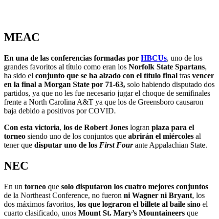
MEAC
En una de las conferencias formadas por
HBCUs
, uno de los
grandes favoritos al título como eran los
Norfolk State Spartans
,
ha sido el
conjunto que se ha alzado con el título final
tras
vencer
en la final a Morgan State por 71-63,
solo habiendo disputado dos
partidos, ya que no les fue necesario jugar el choque de semifinales
frente a North Carolina A&T ya que los de Greensboro causaron
baja debido a positivos por COVID.
Con esta victoria
,
los de Robert Jones
logran
plaza para el
torneo
siendo uno de los conjuntos que
abrirán el miércoles
al
tener que
disputar uno de los
First Four
ante Appalachian State.
NEC
En un
torneo
que
solo disputaron los cuatro mejores conjuntos
de la Northeast Conference, no fueron
ni Wagner ni Bryant
, los
dos máximos favoritos,
los que lograron el billete al baile sino
el
cuarto clasificado, unos
Mount St. Mary’s Mountaineers
que