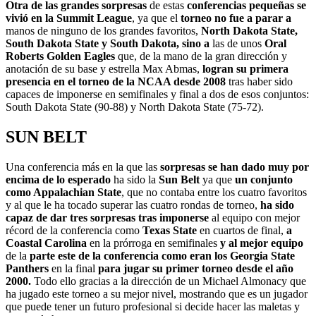
Otra de las grandes sorpresas
de estas
conferencias pequeñas se
vivió en la Summit League
, ya que el
torneo no fue a parar a
manos de ninguno de los grandes favoritos,
North Dakota State,
South Dakota State y South Dakota, sino a
las de unos
Oral
Roberts Golden Eagles
que, de la mano de la gran dirección y
anotación de su base y estrella Max Abmas,
logran su primera
presencia en el torneo de la NCAA desde 2008
tras haber sido
capaces de imponerse en semifinales y final a dos de esos conjuntos:
South Dakota State (90-88) y North Dakota State (75-72).
SUN BELT
Una conferencia más en la que las
sorpresas se han dado muy por
encima de lo esperado
ha sido la
Sun Belt
ya que
un conjunto
como Appalachian State
, que no contaba entre los cuatro favoritos
y al que le ha tocado superar las cuatro rondas de torneo,
ha sido
capaz de dar tres sorpresas tras imponerse
al equipo con mejor
récord de la conferencia como
Texas State
en cuartos de final,
a
Coastal Carolina
en la prórroga en semifinales
y al mejor equipo
de la
parte este de la conferencia como eran los Georgia State
Panthers
en la final
para jugar su primer torneo desde el año
2000.
Todo ello gracias a la dirección de un Michael Almonacy que
ha jugado este torneo a su mejor nivel, mostrando que es un jugador
que puede tener un futuro profesional si decide hacer las maletas y