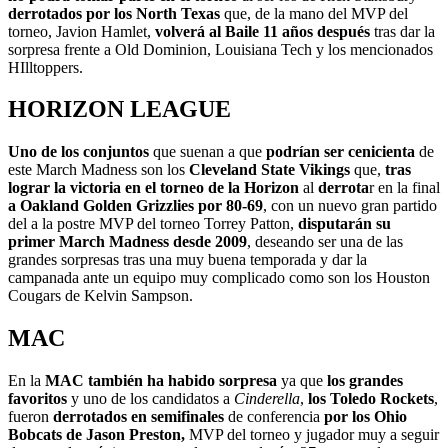
derrotados por los North Texas
que, de la mano del MVP del
torneo, Javion Hamlet,
volverá al Baile 11 años después
tras dar la
sorpresa frente a Old Dominion, Louisiana Tech y los mencionados
HIlltoppers.
HORIZON LEAGUE
Uno de los conjuntos
que suenan a que
podrían ser cenicienta
de
este March Madness son los
Cleveland State Vikings
que,
tras
lograr la victoria en el torneo de la Horizon
al
derrota
r en la final
a Oakland Golden Grizzlies por 80-69
, con un nuevo gran partido
del a la postre MVP del torneo Torrey Patton,
disputarán su
primer March Madness desde 2009
, deseando ser una de las
grandes sorpresas tras una muy buena temporada y dar la
campanada ante un equipo muy complicado como son los Houston
Cougars de Kelvin Sampson.
MAC
En la
MAC también ha habido sorpresa
ya que
los grandes
favoritos
y uno de los candidatos a
Cinderella
,
los Toledo Rockets
,
fueron
derrotados en semifinales
de conferencia
por los Ohio
Bobcats de Jason Preston,
MVP del torneo y jugador muy a seguir