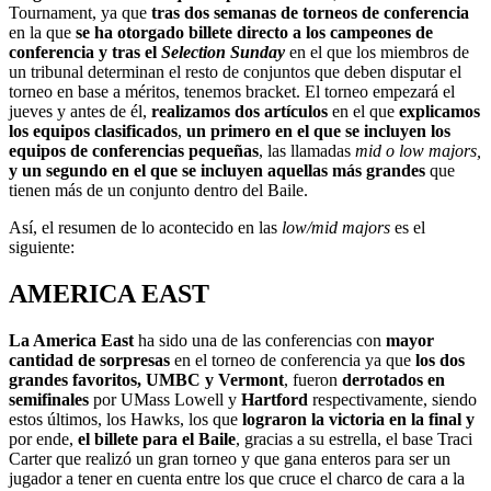
Tournament, ya que
tras dos semanas de torneos de conferencia
en la que
se ha otorgado billete directo a los campeones de
conferencia
y tras el
Selection Sunday
en el que los miembros de
un tribunal determinan el resto de conjuntos que deben disputar el
torneo en base a méritos, tenemos bracket. El torneo empezará el
jueves y antes de él,
realizamos dos artículos
en el que
explicamos
los equipos clasificados
,
un primero en el que se incluyen los
equipos de conferencias pequeñas
, las llamadas
mid o low majors,
y un segundo en el que se incluyen aquellas más grandes
que
tienen más de un conjunto dentro del Baile.
Así, el resumen de lo acontecido en las
low/mid majors
es el
siguiente:
AMERICA EAST
La America East
ha sido una de las conferencias con
mayor
cantidad de sorpresas
en el torneo de conferencia ya que
los dos
grandes favoritos, UMBC y Vermont
, fueron
derrotados en
semifinales
por UMass Lowell y
Hartford
respectivamente, siendo
estos últimos, los Hawks, los que
lograron la victoria en la final y
por ende,
el billete para el Baile
, gracias a su estrella, el base Traci
Carter que realizó un gran torneo y que gana enteros para ser un
jugador a tener en cuenta entre los que cruce el charco de cara a la