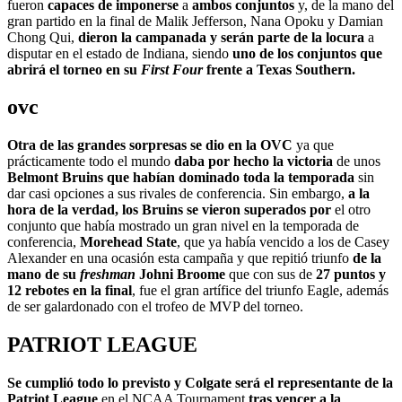
fueron
capaces de imponerse
a
ambos conjuntos
y, de la mano del
gran partido en la final de Malik Jefferson, Nana Opoku y Damian
Chong Qui,
dieron la campanada y serán parte de la locura
a
disputar en el estado de Indiana, siendo
uno de los conjuntos que
abrirá el torneo en su
First Four
frente a Texas Southern.
ovc
Otra de las grandes sorpresas se dio en la OVC
ya que
prácticamente todo el mundo
daba por hecho la victoria
de unos
Belmont Bruins que habían dominado toda la temporada
sin
dar casi opciones a sus rivales de conferencia. Sin embargo,
a la
hora de la verdad, los Bruins se vieron superados por
el otro
conjunto que había mostrado un gran nivel en la temporada de
conferencia,
Morehead State
, que ya había vencido a los de Casey
Alexander en una ocasión esta campaña y que repitió triunfo
de la
mano de su
freshman
Johni Broome
que con sus de
27 puntos y
12 rebotes en la final
, fue el gran artífice del triunfo Eagle, además
de ser galardonado con el trofeo de MVP del torneo.
PATRIOT LEAGUE
Se cumplió todo lo previsto y Colgate será el representante de la
Patriot League
en el NCAA Tournament
tras vencer a la