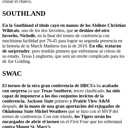
cruzar el charco.
SOUTHLAND
En la Southland el título cayó en manos de los Abilene Christian
Wildcats
, uno de los dos favoritos, que
se deshizo del otro
favorito, Nicholls
, en la final del torneo de conferencia con
muchísima facilidad por 79-45 para lograr su segunda presencia en
la historia de la March Madness tras la de 2019.
En ella
,
tratarán
de sorprender
, pero tendrán primero que enfrentarse al coloso de
su estado, Texas Longhorns, que será un envite complicado para los
de Joe Golding.
SWAC
El torneo de la otra gran conferencia de HBCUs
ha
acabado
con sorpresa
ya que
Texas Southern
, tercer clasificado,
ha sido
capaz de imponerse a los dos conjuntos invictos de la
conferencia
,
Jackson State
primero
y Prairie View A&M
después,
de la mano de una gran aportación del exjugador de
Oklahoma State Michel Weathers
que se hizo con el MVP del
torneo de conferencia. Con este triunfo,
los Tigers serán los
encargados de abrir el torneo
en el
First Four
que los enfrentará
contra Mount St. Mary’s
.