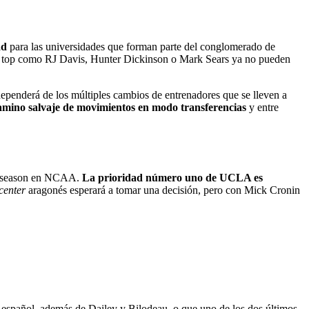
ad
para las universidades que forman parte del conglomerado de
s top como RJ Davis, Hunter Dickinson o Mark Sears ya no pueden
 dependerá de los múltiples cambios de entrenadores que se lleven a
amino salvaje de movimientos en modo transferencias
y entre
 ofsseason en NCAA.
La prioridad número uno de UCLA es
center
aragonés esperará a tomar una decisión, pero con Mick Cronin
 español, además de Dailey y Bilodeau, o que uno de los dos últimos