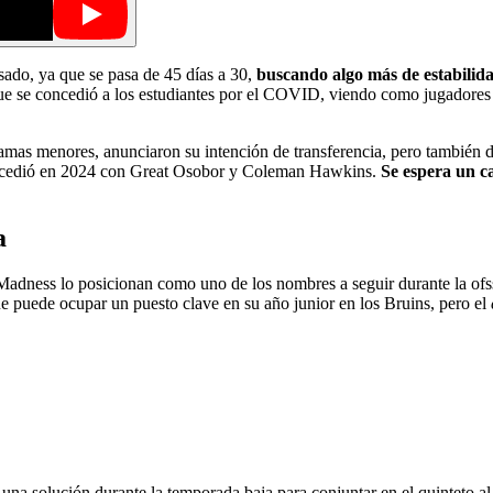
sado, ya que se pasa de 45 días a 30,
buscando algo más de estabilid
ue se concedió a los estudiantes por el COVID, viendo como jugadore
ogramas menores, anunciaron su intención de transferencia, pero también
sucedió en 2024 con Great Osobor y Coleman Hawkins.
Se espera un c
a
ch Madness lo posicionan como uno de los nombres a seguir durante la
e puede ocupar un puesto clave en su año junior en los Bruins, pero el
na solución durante la temporada baja para conjuntar en el quinteto al