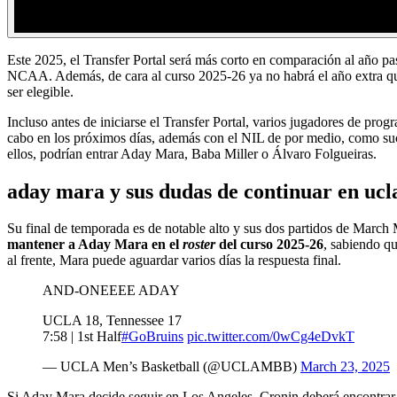
Este 2025, el Transfer Portal será más corto en comparación al año pa
NCAA. Además, de cara al curso 2025-26 ya no habrá el año extra q
ser elegible.
Incluso antes de iniciarse el Transfer Portal, varios jugadores de pr
cabo en los próximos días, además con el NIL de por medio, como 
ellos, podrían entrar Aday Mara, Baba Miller o Álvaro Folgueiras.
aday mara y sus dudas de continuar en ucl
Su final de temporada es de notable alto y sus dos partidos de Mar
mantener a Aday Mara en el
roster
del curso 2025-26
, sabiendo qu
al frente, Mara puede aguardar varios días la respuesta final.
AND-ONEEEE ADAY
UCLA 18, Tennessee 17
7:58 | 1st Half
#GoBruins
pic.twitter.com/0wCg4eDvkT
— UCLA Men’s Basketball (@UCLAMBB)
March 23, 2025
Si Aday Mara decide seguir en Los Angeles, Cronin deberá encontrar u