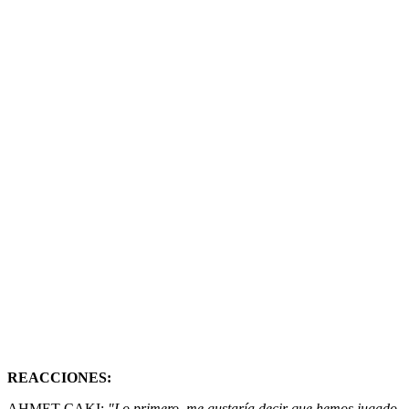
REACCIONES:
AHMET CAKI:
"Lo primero, me gustaría decir que hemos jugado