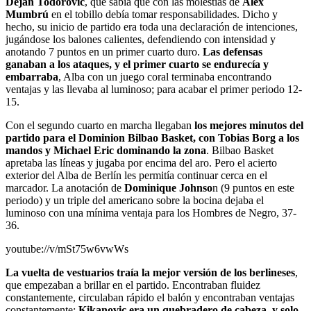
Dejan Todorovic
, que sabía que con las molestias de
Álex
Mumbrú
en el tobillo debía tomar responsabilidades. Dicho y
hecho, su inicio de partido era toda una declaración de intenciones,
jugándose los balones calientes, defendiendo con intensidad y
anotando 7 puntos en un primer cuarto duro.
Las defensas
ganaban a los ataques, y el primer cuarto se endurecía y
embarraba
, Alba con un juego coral terminaba encontrando
ventajas y las llevaba al luminoso; para acabar el primer periodo 12-
15.
Con el segundo cuarto en marcha llegaban
los mejores minutos del
partido para el Dominion Bilbao Basket, con Tobias Borg a los
mandos y Michael Eric dominando la zona
. Bilbao Basket
apretaba las líneas y jugaba por encima del aro. Pero el acierto
exterior del Alba de Berlín les permitía continuar cerca en el
marcador. La anotación de
Dominique Johnso
n (9 puntos en este
periodo) y un triple del americano sobre la bocina dejaba el
luminoso con una mínima ventaja para los Hombres de Negro, 37-
36.
youtube://v/mSt75w6vwWs
La vuelta de vestuarios traía la mejor versión de los berlineses
,
que empezaban a brillar en el partido. Encontraban fluidez
constantemente, circulaban rápido el balón y encontraban ventajas
constantemente;
Kikanovic era un quebradero de cabeza, y solo