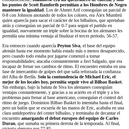
los puntos de Scott Bamforth permitían a los Hombres de Negro
mantener la igualdad
. Los de Ahmet Arif conseguían un parcial de
0-8 con Johnson anotando de todos los colores, era Álex Mumbrú
quien aparecía para sacar el carácter de los bilbaínos, que apretaban
atrás y conseguían un parcial de 0-7 para seguir el partido en
igualdad, nuevamente un triple sobre la bocina de los alemanes les
permitía una mínima ventaja al finalizar el tercer periodo, 56-57.
Era entonces cuando aparecía
Peyton Siva
, el base del equipo
alemán hasta ese momento había estado más o menos desaparecido,
pero cuando todo estaba por jugarse comenzó a tomar
responsabilidades; atacaba constantemente a Javi Salgado, que era
incapaz de frenar sus cambios de ritmo. El encuentro entraba en una
fase de intercambio de golpes del que salía reforzada la confianza
del Alba de Berlín.
Solo la contundencia de Michael Eric, el
mejor de los locales hoy, permitía seguir vivo al Bilbao Basket
.
Sin embargo, bajo la batuta de Siva los alemanes conseguían
ventajas constantemente, y gracias a su acierto en el triple y a los
problemas para frenar al base americano, conseguían el control del
ritmo de juego. Dominion Bilbao Basket lo intentaba hasta el final,
pero un balón que se escurría de las manos de Eric, acababa en una
clara antideportiva del center bilbaíno, y terminaba de decantar el
encuentro
amargando el debut europeo del equipo de Carles
Duran
, que sumaba su primera derrota de la temporada. Al final,
victoria alemana por 77-85.