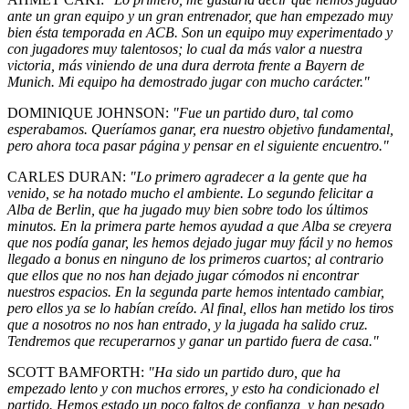
ante un gran equipo y un gran entrenador, que han empezado muy
bien ésta temporada en ACB. Son un equipo muy experimentado y
con jugadores muy talentosos; lo cual da más valor a nuestra
victoria, más viniendo de una dura derrota frente a Bayern de
Munich. Mi equipo ha demostrado jugar con mucho carácter."
DOMINIQUE JOHNSON:
"Fue un partido duro, tal como
esperabamos. Queríamos ganar, era nuestro objetivo fundamental,
pero ahora toca pasar página y pensar en el siguiente encuentro."
CARLES DURAN:
"Lo primero agradecer a la gente que ha
venido, se ha notado mucho el ambiente. Lo segundo felicitar a
Alba de Berlin, que ha jugado muy bien sobre todo los últimos
minutos. En la primera parte hemos ayudad a que Alba se creyera
que nos podía ganar, les hemos dejado jugar muy fácil y no hemos
llegado a bonus en ninguno de los primeros cuartos; al contrario
que ellos que no nos han dejado jugar cómodos ni encontrar
nuestros espacios. En la segunda parte hemos intentado cambiar,
pero ellos ya se lo habían creído. Al final, ellos han metido los tiros
que a nosotros no nos han entrado, y la jugada ha salido cruz.
Tendremos que recuperarnos y ganar un partido fuera de casa."
SCOTT BAMFORTH:
"Ha sido un partido duro, que ha
empezado lento y con muchos errores, y esto ha condicionado el
partido. Hemos estado un poco faltos de confianza, y han pesado