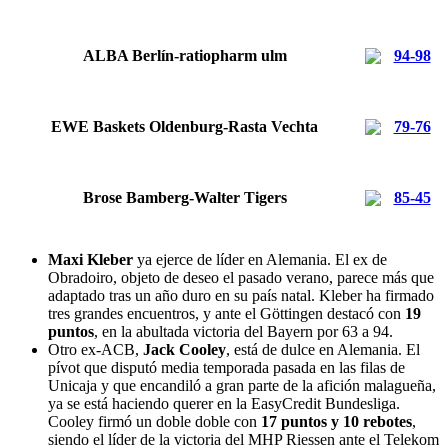
ALBA Berlín-ratiopharm ulm
94-98
EWE Baskets Oldenburg-Rasta Vechta
79-76
Brose Bamberg-Walter Tigers
85-45
Maxi Kleber
ya ejerce de líder en Alemania. El ex de
Obradoiro, objeto de deseo el pasado verano, parece más que
adaptado tras un año duro en su país natal. Kleber ha firmado
tres grandes encuentros, y ante el Göttingen destacó con
19
puntos
, en la abultada victoria del Bayern por 63 a 94.
Otro ex-ACB,
Jack Cooley
, está de dulce en Alemania. El
pívot que disputó media temporada pasada en las filas de
Unicaja y que encandiló a gran parte de la afición malagueña,
ya se está haciendo querer en la EasyCredit Bundesliga.
Cooley firmó un doble doble con
17 puntos y 10 rebotes
,
siendo el líder de la victoria del MHP Riessen ante el Telekom