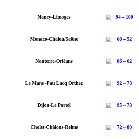
Nancy-Limoges
94 – 100
Monaco-Chalon/Saône
68 – 52
Nanterre-Orléans
86 – 62
Le Mans -Pau Lacq Orthez
92 – 78
Dijon-Le Portel
95 – 78
Cholet-Châlons-Reims
72 – 80