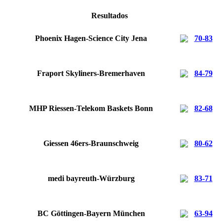
Resultados
Phoenix Hagen-Science City Jena
70-83
Fraport Skyliners-Bremerhaven
84-79
MHP Riessen-Telekom Baskets Bonn
82-68
Giessen 46ers-Braunschweig
80-62
medi bayreuth-Würzburg
83-71
BC Göttingen-Bayern München
63-94