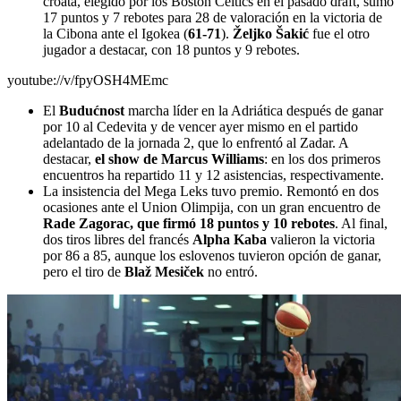
croata, elegido por los Boston Celtics en el pasado draft, sumó
17 puntos y 7 rebotes para 28 de valoración en la victoria de
la Cibona ante el Igokea (
61-71
).
Željko Šakić
fue el otro
jugador a destacar, con 18 puntos y 9 rebotes.
youtube://v/fpyOSH4MEmc
El
Budućnost
marcha líder en la Adriática después de ganar
por 10 al Cedevita y de vencer ayer mismo en el partido
adelantado de la jornada 2, que lo enfrentó al Zadar. A
destacar,
el show de Marcus Williams
: en los dos primeros
encuentros ha repartido 11 y 12 asistencias, respectivamente.
La insistencia del Mega Leks tuvo premio. Remontó en dos
ocasiones ante el Union Olimpija, con un gran encuentro de
Rade Zagorac, que firmó 18 puntos y 10 rebotes
. Al final,
dos tiros libres del francés
Alpha Kaba
valieron la victoria
por 86 a 85, aunque los eslovenos tuvieron opción de ganar,
pero el tiro de
Blaž Mesiček
no entró.