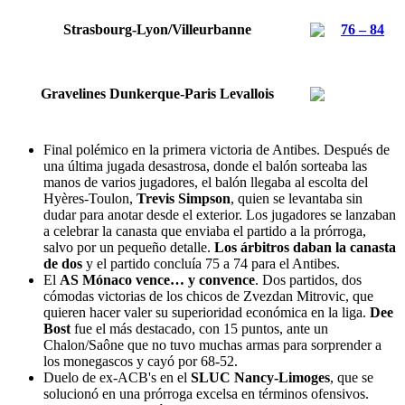
Strasbourg-Lyon/Villeurbanne
76 – 84
Gravelines Dunkerque-Paris Levallois
Final polémico en la primera victoria de Antibes. Después de
una última jugada desastrosa, donde el balón sorteaba las
manos de varios jugadores, el balón llegaba al escolta del
Hyères-Toulon,
Trevis Simpson
, quien se levantaba sin
dudar para anotar desde el exterior. Los jugadores se lanzaban
a celebrar la canasta que enviaba el partido a la prórroga,
salvo por un pequeño detalle.
Los árbitros daban la canasta
de dos
y el partido concluía 75 a 74 para el Antibes.
El
AS Mónaco vence… y convence
. Dos partidos, dos
cómodas victorias de los chicos de Zvezdan Mitrovic, que
quieren hacer valer su superioridad económica en la liga.
Dee
Bost
fue el más destacado, con 15 puntos, ante un
Chalon/Saône que no tuvo muchas armas para sorprender a
los monegascos y cayó por 68-52.
Duelo de ex-ACB's en el
SLUC Nancy-Limoges
, que se
solucionó en una prórroga excelsa en términos ofensivos.