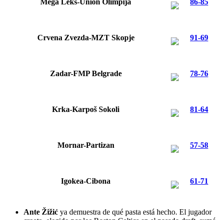
Mega Leks-Union Olimpija
86-85
Crvena Zvezda-MZT Skopje
91-69
Zadar-FMP Belgrade
78-76
Krka-Karpoš Sokoli
81-64
Mornar-Partizan
57-58
Igokea-Cibona
61-71
Ante Žižić
ya demuestra de qué pasta está hecho. El jugador