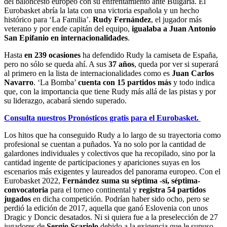
del baloncesto europeo con su enfrentamiento ante Bulgaria. El
Eurobasket abría la lata con una victoria española y un hecho
histórico para ‘La Familia’.
Rudy Fernández
, el jugador más
veterano y por ende capitán del equipo,
igualaba a Juan Antonio
San Epifanio en internacionalidades
.
Hasta
en 239 ocasiones
ha defendido Rudy la camiseta de España,
pero no sólo se queda ahí. A sus
37 años
, queda por ver si superará
al primero en la lista de internacionalidades como es
Juan Carlos
Navarro
. ‘La Bomba’
cuenta con 15 partidos más
y todo indica
que, con la importancia que tiene Rudy más allá de las pistas y por
su liderazgo, acabará siendo superado.
Consulta nuestros Pronósticos gratis para el Eurobasket.
Los hitos que ha conseguido Rudy a lo largo de su trayectoria como
profesional se cuentan a puñados. Ya no solo por la cantidad de
galardones individuales y colectivos que ha recopilado, sino por la
cantidad ingente de participaciones y apariciones suyas en los
escenarios más exigentes y laureados del panorama europeo. Con el
Eurobasket 2022,
Fernández suma su séptima -sí, séptima-
convocatoria
para el torneo continental y
registra 54 partidos
jugados
en dicha competición. Podrían haber sido ocho, pero se
perdió la edición de 2017, aquella que ganó Eslovenia con unos
Dragic y Doncic desatados. Ni si quiera fue a la preselección de 27
jugadores de
Sergio Scariolo
debido a la exigencia que le supuso